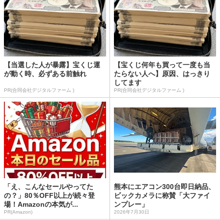
【当選した人が暴露】宝くじ運
【宝くじ何年も買って一度も当
が動く時、必ずある前触れ
たらない人へ】原因、はっきり
してます
PR(合同会社デジタルファーム )
PR(合同会社デジタルファーム )
「え、こんなセールやってた
熊本にエアコン300台即日納品、
の？」80％OFF以上が続々登
ビックカメラに称賛「大ファイ
場！Amazonの本気が...
ンプレー」
PR(Amazon)
2026年7月30日