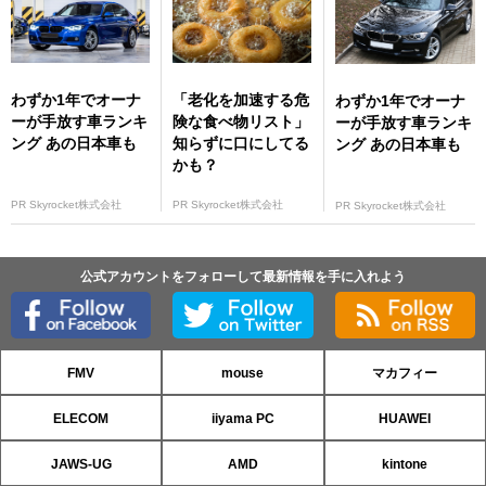
わずか1年でオーナ
「老化を加速する危
わずか1年でオーナ
ーが手放す車ランキ
険な食べ物リスト」
ーが手放す車ランキ
ング あの日本車も
知らずに口にしてる
ング あの日本車も
かも？
PR Skyrocket株式会社
PR Skyrocket株式会社
PR Skyrocket株式会社
公式アカウントをフォローして最新情報を手に入れよう
FMV
mouse
マカフィー
ELECOM
iiyama PC
HUAWEI
JAWS-UG
AMD
kintone