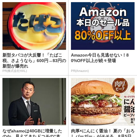
新型タバコが大反響！「たばこ
Amazon今日も見逃せない！8
税、さようなら」600円→83円の
0%OFF以上が続々登場
新型が爆売れ
PR(株式会社HAL)
PR(Amazon)
なぜahamoは40GBに増量した
肉厚×にんにく醤油！ 夏の「おろ
のか 見えてきたドコモの“本
しバーガー」がそそる。8月5日