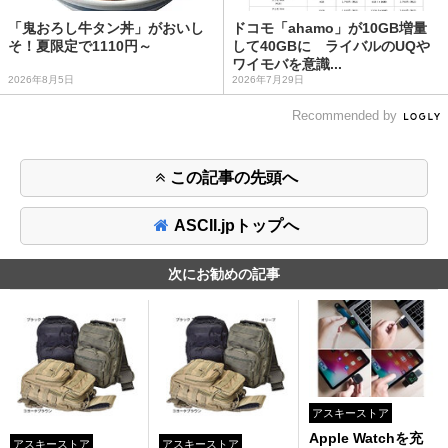
「鬼おろし牛タン丼」がおいし
ドコモ「ahamo」が10GB増量
そ！夏限定で1110円～
して40GBに ライバルのUQや
ワイモバを意識...
2026年8月5日
2026年7月29日
Recommended by
この記事の先頭へ
ASCII.jpトップへ
次にお勧めの記事
アスキーストア
Apple Watchを充
アスキーストア
アスキーストア