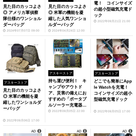
電！ コインサイズ
見た目のカッコよさ
見た目のカッコよさ
の超小型磁気充電ド
◎ アメリカ軍偵察
◎ 米軍の機能を凝
ック
隊仕様のワンショル
縮した人気ワンショ
2022年09月21日 21:00
ダーバッグ
ルダーバッグ
2024年07月07日 09:00
2024年04月24日 12:00
アスキーストア
アスキーストア
持ち運び便利！ キ
どこでも簡単にApp
アスキーストア
ャンプやアウトド
le Watchを充電！
見た目のカッコよさ
ア、災害の備えにお
コインサイズの超小
◎ 米軍の機能を凝
すすめの「ポータブ
型磁気充電ドック
縮したワンショルダ
ルソーラー充電器
ーバッグ
カモフラージュ」の
2022年09月05日 22:00
2022年09月05日 17:00
5Wモデルが43％オ
2022年09月06日 17:00
フ！
AD
AD
AD