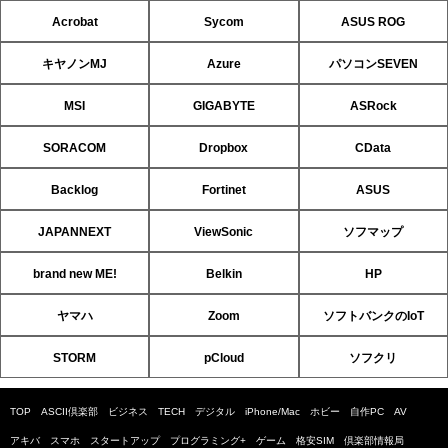
Acrobat
Sycom
ASUS ROG
キヤノンMJ
Azure
パソコンSEVEN
MSI
GIGABYTE
ASRock
SORACOM
Dropbox
CData
Backlog
Fortinet
ASUS
JAPANNEXT
ViewSonic
ソフマップ
brand new ME!
Belkin
HP
ヤマハ
Zoom
ソフトバンクのIoT
STORM
pCloud
ソフクリ
TOP
ASCII倶楽部
ビジネス
TECH
デジタル
iPhone/Mac
ホビー
自作PC
AV
アキバ
スマホ
スタートアップ
プログラミング+
ゲーム
格安SIM
倶楽部情報局