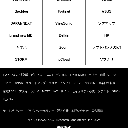
Backlog
Fortinet
ASUS
JAPANNEXT
ViewSonic
ソフマップ
brand new ME!
Belkin
HP
ヤマハ
Zoom
ソフトバンクのIoT
STORM
pCloud
ソフクリ
TOP
ASCII倶楽部
ビジネス
TECH
デジタル
iPhone/Mac
ホビー
自作PC
AV
アキバ
スマホ
スタートアップ
プログラミング+
ゲーム
格安SIM
倶楽部情報局
家電ASCII
アスキーグルメ
MITTR
IoT
サイバーセキュリティ小説コンテスト
SDGs
地方活性
サイトポリシー
プライバシーポリシー
運営会社
お問い合わせ
広告掲載
© KADOKAWA ASCII Research Laboratories, Inc. 2026
表示形式