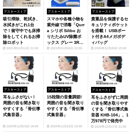
アスキーストア
アスキーストア
アスキーストア
吸引掃除、乾拭き、
スマホや各種小物を
貴重品を保護するセ
水拭きがこれ1台
紫外線で消毒「Qurr
キュリティポケット
で！留守中でも床掃
a シリボ Silibo お
を搭載！ USBポー
除をしてくれるお掃
りたたみUV除菌ボ
ト付きA4メガボデ
除ロボット
ックス グレー 3R-S
ィバッグ
LB01GY」が3990
2021年01月13日 21:00
2021年01月04日 22:00
2020年12月26日 15:00
円
アスキーストア
アスキーストア
アスキーストア
耳をふさがない！
15段階の音量調節!
耳をふさがずに周囲
周囲の音を聞き取り
周囲の音を聞き取り
の音を聞き取りやす
やすくする「骨伝導
やすくする「骨伝導
くする「骨伝導式集
式集音器」
式集音器」
音器 KHB-104」、1
万978円で発売中
2020年12月23日 18:00
2020年12月22日 19:00
2020年12月17日 21:00