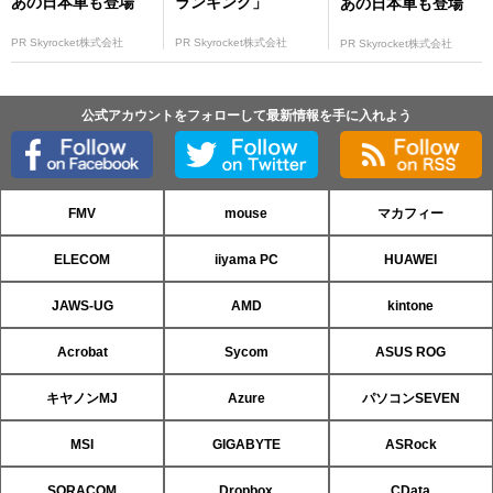
あの日本車も登場
ランキング」
あの日本車も登場
PR Skyrocket株式会社
PR Skyrocket株式会社
PR Skyrocket株式会社
公式アカウントをフォローして最新情報を手に入れよう
FMV
mouse
マカフィー
ELECOM
iiyama PC
HUAWEI
JAWS-UG
AMD
kintone
Acrobat
Sycom
ASUS ROG
キヤノンMJ
Azure
パソコンSEVEN
MSI
GIGABYTE
ASRock
SORACOM
Dropbox
CData