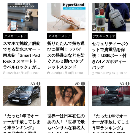
アスキーストア
アスキーストア
アスキーストア
スマホで施錠／解錠
折りたたんで持ち運
セキュリティーポケ
できる防水スマート
びに便利！ デバイ
ットで貴重品を保
南京錠「Smart Pad
スの熱暴走などを防
護！ USBポート付
lock 3 スマートト
ぐアルミ製PC/タブ
きA4メガボディー
ラベルロック」が46
レットスタンド
バッグ
00円
2020年12月10日 21:00
2020年12月10日 18:00
2020年12月09日 10:00
AD
AD
AD
「たった1年でオー
世界一は日本在住の
「たった1年でオー
ナーが手放してしま
あの人！「世界で最
ナーが手放してしま
う車ランキング」
もハンサムな有名人
う車ランキング」