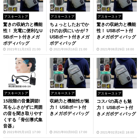
アスキーストア
アスキーストア
アスキーストア
驚きの収納力と機能
ちょっとしたおでか
驚きの収納力と機能
性！ 充電に便利なU
けのお供にいかが？
性！ USBポート付
SBポート付きメガ
USBポート付きメガ
きメガボディバッグ
ボディバッグ
ボディバッグ
2021年11月23日 21:00
2021年09月16日 21:00
2021年08月29日 18:00
アスキーストア
アスキーストア
アスキーストア
15段階の音量調節!
収納力と機能性が魅
コスパの高さも魅
耳をふさがずに周囲
力！ USBポート付
力！ USBポート付
の音を聞き取りやす
きメガボディバッグ
きメガボディバッグ
くする「骨伝導式集
音器」
2021年05月10日 17:00
2021年03月03日 17:00
2021年02月24日 18:00