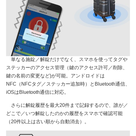
単なる施錠／解錠だけでなく、スマホを使ってタグや
ステッカーのアクセス管理（鍵のアクセス許可／削除、
鍵の名前の変更など)が可能。アンドロイドは
NFC（NFCタグ／ステッカー追加時）とBluetooth通信、
iOSはBluetooth通信に対応。
さらに解錠履歴を最大20件まで記録するので、誰が／
どこで／いつ解錠したのかの履歴をスマホで確認可能
（20件以上は古い順から自動消去）。