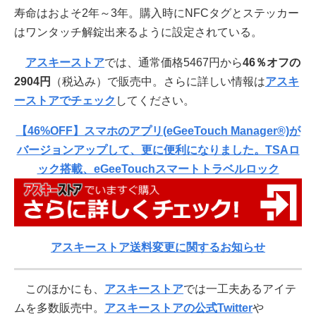
寿命はおよそ2年～3年。購入時にNFCタグとステッカー
はワンタッチ解錠出来るように設定されている。
アスキーストア
では、通常価格5467円から
46％オフの
2904円
（税込み）で販売中。さらに詳しい情報は
アスキ
ーストアでチェック
してください。
【46%OFF】スマホのアプリ(eGeeTouch Manager®)が
バージョンアップして、更に便利になりました。TSAロ
ック搭載、eGeeTouchスマートトラベルロック
アスキーストア送料変更に関するお知らせ
このほかにも、
アスキーストア
では一工夫あるアイテ
ムを多数販売中。
アスキーストアの公式Twitter
や