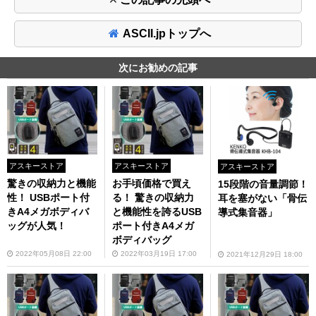
ASCII.jpトップへ
次にお勧めの記事
アスキーストア
アスキーストア
アスキーストア
驚きの収納力と機能
お手頃価格で買え
15段階の音量調節！
性！ USBポート付
る！ 驚きの収納力
耳を塞がない「骨伝
きA4メガボディバ
と機能性を誇るUSB
導式集音器」
ッグが人気！
ポート付きA4メガ
ボディバッグ
2022年05月08日 22:00
2022年03月19日 17:00
2021年12月29日 18:00