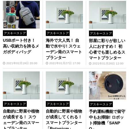
アスキーストア
アスキーストア
アスキーストア
USBポート付き！
海外で大人気！ 自
部屋に彩りが欲しい
高い収納力を誇るメ
動で水やり! スウェ
人におすすめ！ 初
ガボディバッグ
ーデン発のスマート
心者でも楽しめるス
プランター
マートプランター
2021年02月19日 20:00
2021年01月27日 17:00
2021年01月26日 12:00
アスキーストア
アスキーストア
アスキーストア
自動的に野菜や植物
自動的に野菜や植物
予約運転機能で留守
が成長する！ スウ
が成長してくれる！
中もお掃除! ロボッ
ェーデン発のスマー
スマートプランター
ト掃除機「SANP
トプランター
「Botanium」
O」