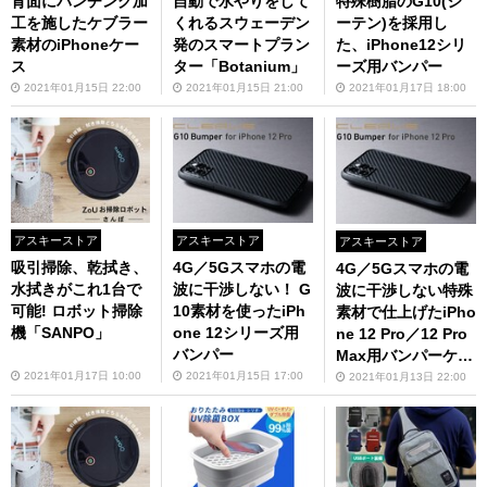
背面にパンチング加
自動で水やりをして
特殊樹脂のG10(ジ
工を施したケブラー
くれるスウェーデン
ーテン)を採用し
素材のiPhoneケー
発のスマートプラン
た、iPhone12シリ
ス
ター「Botanium」
ーズ用バンパー
2021年01月15日 22:00
2021年01月15日 21:00
2021年01月17日 18:00
アスキーストア
アスキーストア
アスキーストア
吸引掃除、乾拭き、
4G／5Gスマホの電
4G／5Gスマホの電
水拭きがこれ1台で
波に干渉しない！ G
波に干渉しない特殊
可能! ロボット掃除
10素材を使ったiPh
素材で仕上げたiPho
機「SANPO」
one 12シリーズ用
ne 12 Pro／12 Pro
バンパー
Max用バンパーケー
ス
2021年01月17日 10:00
2021年01月15日 17:00
2021年01月13日 22:00