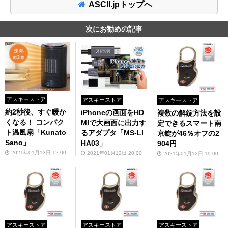
ASCII.jpトップへ
次にお勧めの記事
アスキーストア
アスキーストア
アスキーストア
約2秒後、すぐ暖か
iPhoneの画面をHD
複数の解錠方法を設
くなる！ コンパク
MIで大画面に出力す
定できるスマート南
ト温風扇「Kunato
るアダプタ「MS-LI
京錠が46％オフの2
Sano」
HA03」
904円
2021年01月13日 12:00
2021年01月12日 20:00
2021年01月12日 19:00
アスキーストア
アスキーストア
アスキーストア