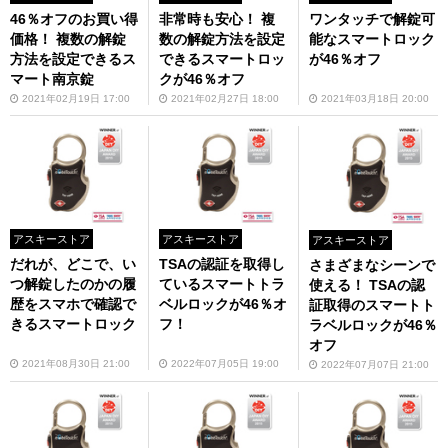
46％オフのお買い得
非常時も安心！ 複
ワンタッチで解錠可
価格！ 複数の解錠
数の解錠方法を設定
能なスマートロック
方法を設定できるス
できるスマートロッ
が46％オフ
マート南京錠
クが46％オフ
2021年02月19日 17:00
2021年02月27日 18:00
2021年03月18日 20:00
アスキーストア
アスキーストア
アスキーストア
だれが、どこで、い
TSAの認証を取得し
さまざまなシーンで
つ解錠したのかの履
ているスマートトラ
使える！ TSAの認
歴をスマホで確認で
ベルロックが46％オ
証取得のスマートト
きるスマートロック
フ！
ラベルロックが46％
オフ
2021年08月30日 21:00
2022年07月05日 19:00
2022年07月07日 21:00