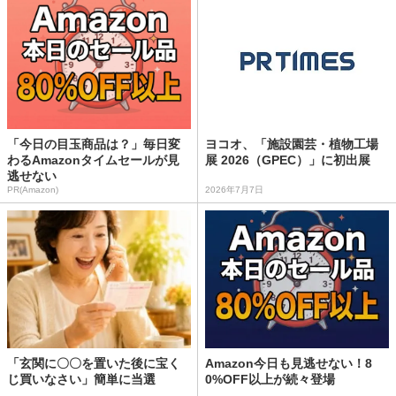
「今日の目玉商品は？」毎日変
ヨコオ、「施設園芸・植物工場
わるAmazonタイムセールが見
展 2026（GPEC）」に初出展
逃せない
PR(Amazon)
2026年7月7日
「玄関に〇〇を置いた後に宝く
Amazon今日も見逃せない！8
じ買いなさい」簡単に当選
0%OFF以上が続々登場