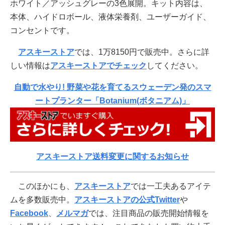
ホワイト／アッシュグレーの3色展開。キット内容は、
本体、ハイドロボール、液体栄養剤、ユーザーガイド、
コンセントです。
アスキーストア
では、1万8150円で販売中。さらに詳
しい情報は
アスキーストアでチェック
してください。
自動で水やり! 野菜や花を育てるスウェーデン発のスマ
ートプランター「Botanium(ボタニアム)」
アスキーストア送料変更に関するお知らせ
このほかにも、
アスキーストア
では一工夫あるアイテ
ムを多数販売中。
アスキーストアの公式Twitter
や
Facebook
、
メルマガ
では、注目商品の販売開始情報を