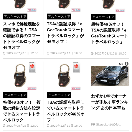
アスキーストア
アスキーストア
アスキーストア
スマホで解錠履歴を
TSAの認証取得「e
超特価46％オフ！
確認できる！ TSA
GeeTouchスマート
TSAの認証取得「e
の認証取得のスマー
トラベルロック」が
GeeTouchスマート
トトラベルロックが
46％オフ！
トラベルロック」
46％オフ
2022年07月10日 12:00
2022年07月14日 19:00
2022年08月12日 18:00
AD
アスキーストア
アスキーストア
わずか1年でオーナ
ーが手放す車ランキ
特価46％オフ！ 複
TSAの認証を取得し
ング あの日本車も
数の解錠方法を設定
ているスマートトラ
できるスマートトラ
ベルロックが46％オ
ベルロック
フ！
PR Skyrocket株式会社
2022年08月23日 12:00
2022年12月12日 16:00