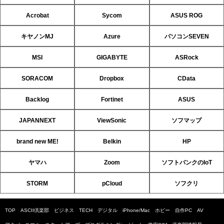
Acrobat
Sycom
ASUS ROG
キヤノンMJ
Azure
パソコンSEVEN
MSI
GIGABYTE
ASRock
SORACOM
Dropbox
CData
Backlog
Fortinet
ASUS
JAPANNEXT
ViewSonic
ソフマップ
brand new ME!
Belkin
HP
ヤマハ
Zoom
ソフトバンクのIoT
STORM
pCloud
ソフクリ
TOP
ASCII倶楽部
ビジネス
TECH
デジタル
iPhone/Mac
ホビー
自作PC
AV