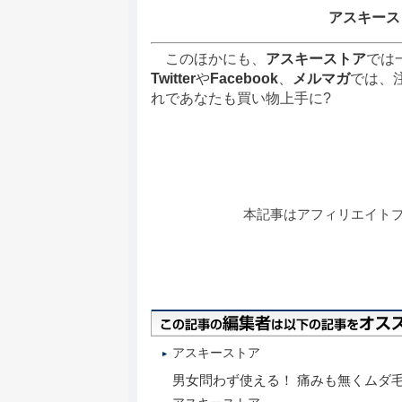
アスキース
このほかにも、
アスキーストア
では
Twitter
や
Facebook
、
メルマガ
では、
れであなたも買い物上手に?
本記事はアフィリエイト
アスキーストア
男女問わず使える！ 痛みも無くムダ