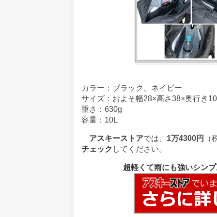
カラー：ブラック、ネイビー
サイズ：およそ幅28×高さ38×奥行き10
重さ：630g
容量：10L
アスキーストア
では、
1万4300円
（
チェック
してください。
超軽くて雨にも強いシンプル