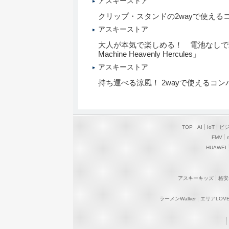
アスキーストア
クリップ・スタンドの2wayで使える
アスキーストア
大人が本気で楽しめる！ 電池なしで動
Machine Heavenly Hercules」
アスキーストア
持ち運べる涼風！ 2wayで使えるコ
TOP
AI
IoT
ビ
FMV
HUAWEI
アスキーキッズ
格安
ラーメンWalker
エリアLOVEW