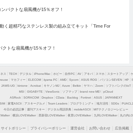
コンパクトな扇風機が15％オフ！
く超精巧なステンレス製の組み立てキット「Time For
ンパクトな扇風機が15％オフ！
ジネス
TECH
デジタル
iPhone/Mac
ホビー
自作PC
AV
アキバ
スマホ
スタートアップ
mouse
マカフィー
ELECOM
iiyama PC
AMD
Sycom
ASUS ROG
パソコンSEVEN
HP
JAWS-UG
kintone
Acrobat
キヤノンMJ
Azure
Belkin
ヤマハ
Zoom
ソフトバンクのIoT
MSI
GIGABYTE
ViewSonic
ソフマップ
brand new ME!
pCloud
ASRock
SORACOM
Dropbox
CData
Backlog
Fortinet
ASUS
JAPANNEXT
SIM
家電ASCII
アスキーグルメ
Team Leaders
プログラミング＋
地方活性
SDGs
PUACL
今日の必読記事
週刊アスキー
デジタル用語辞典
mobileASCII
MITテクノロジーレビュー
alker
横浜LOVEWalker
西新宿LOVEWalker
夜景LOVEWalker
九州LOVEWalker
丸の内LOV
サイトポリシー
プライバシーポリシー
運営会社
お問い合わせ
広告掲載