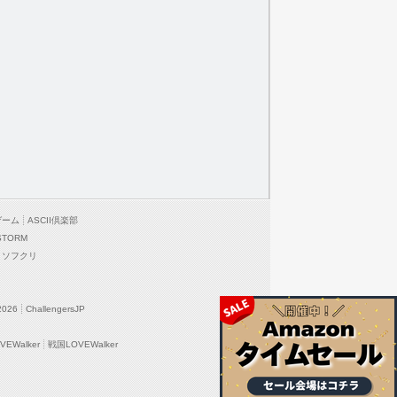
ゲーム
ASCII倶楽部
STORM
ソフクリ
2026
ChallengersJP
EWalker
戦国LOVEWalker