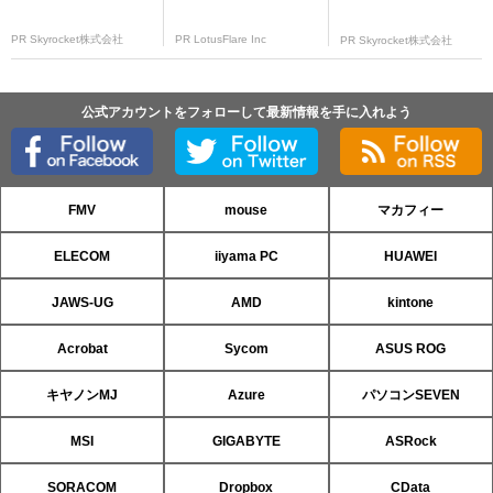
PR Skyrocket株式会社
PR LotusFlare Inc
PR Skyrocket株式会社
公式アカウントをフォローして最新情報を手に入れよう
FMV
mouse
マカフィー
ELECOM
iiyama PC
HUAWEI
JAWS-UG
AMD
kintone
Acrobat
Sycom
ASUS ROG
キヤノンMJ
Azure
パソコンSEVEN
MSI
GIGABYTE
ASRock
SORACOM
Dropbox
CData