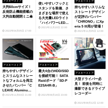
アスキーストア
アスキーストア
使いやすいフックと
大判60cmサイズ！
持ちやすいスリムな
スタンドを装備、さ
反発防止機能搭載の
ストレートデザイン
まざまな場所で使え
大判自動開閉ミニ傘
が定評のバンパー
る大光量LEDライト
「CHRONO」にXp
「ハイパワーLEDラ
eria 5 III用が登場！
イト（3R-MAGS
2021年11月10日 22:00
2022年04月05日 17:00
2021年11月05日 12:00
Y）」
アスキーストア
アスキーストア
持ちやすいデザイン
最大4台のHDD/SSD
アスキーストア
とスリムなストレー
を接続可能！ SATA
大型ドライバー必
トなフォルムを両立
Raidボード「SD-P
見！ 前後を同時に
させたバンパー「C
E2SA4R-B」
撮影できるドライブ
LEAVE Aluminum
レコーダー
Bumper for Xperia
2021年11月03日 21:00
2021年09月16日 23:00
5Ⅲ」11月下旬発売
2021年09月12日 12:00
（予約受付中）