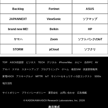
Backlog
Fortinet
ASUS
JAPANNEXT
ViewSonic
ソフマップ
brand new ME!
Belkin
HP
ヤマハ
Zoom
ソフトバンクのIoT
STORM
pCloud
ソフクリ
TOP
ASCII倶楽部
ビジネス
TECH
デジタル
iPhone/Mac
ホビー
自作PC
AV
アキバ
スマホ
スタートアップ
プログラミング+
ゲーム
格安SIM
倶楽部情報局
家電ASCII
アスキーグルメ
MITTR
IoT
サイバーセキュリティ小説コンテスト
SDGs
地方活性
サイトポリシー
プライバシーポリシー
運営会社
お問い合わせ
広告掲載
© KADOKAWA ASCII Research Laboratories, Inc. 2026
表示形式