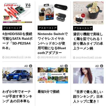
アスキーストア
アスキーストア
アスキーストア
4台HDD/SSDを接続
Nintendo Switchで
湯切り機能で美味し
可能なSATA Raidボ
ワイヤレスイヤホ
く麺を茹でられる！
ード「SD-PE2SA4
ン/ヘッドホンが使
折り畳みタイプの卓
R-B」
用可能になるBluet
上ラーメン鍋
oothアダプター
2021年09月11日 19:00
2021年09月10日 19:00
2022年04月28日 22:00
AD
AD
AD
わずか1年でオーナ
最短5分で接続
「世界で最も美しい
ーが手放す車ランキ
顔ランキング」日本
ング あの日本車も
人トップに驚き！