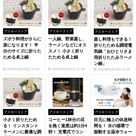
アスキーストア
アスキーストア
アスキーストア
ズボラ料理がさらに
一人鍋、野菜蒸し、
蒸し料理もできる！
楽になります！ 半
ラーメンなどにオス
折りたためる調理電
分のサイズに折りた
スメ！ 小さく折り
気鍋「おひとりさま
ためる卓上鍋
たためる卓上鍋
用折りたたみラーメ
ン鍋」
2022年04月24日 10:00
2022年04月21日 12:00
2022年04月19日 22:00
アスキーストア
アスキーストア
アスキーストア
小さく折りたため
コーヒー1杯分の豆
目元に極上の休息時
る！ インスタント
を挽く速度は約1分4
間を！ 水の循環で
ラーメンに最適な調
秒！ 充電式でコン
振動する温冷ウォー