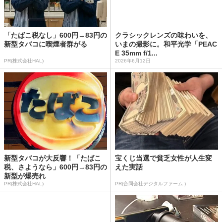
「たばこ税なし」600円→83円の
クラシックレンズの味わいを、
新型タバコに喫煙者群がる
いまの撮影に。和平光学「PEAC
E 35mm f/1...
PR(株式会社HAL)
2026年6月12日
新型タバコが大反響！「たばこ
宝くじ当選で貧乏女性が人生変
税、さようなら」600円→83円の
えた実話
新型が爆売れ
PR(株式会社HAL)
PR(合同会社デジタルファーム )