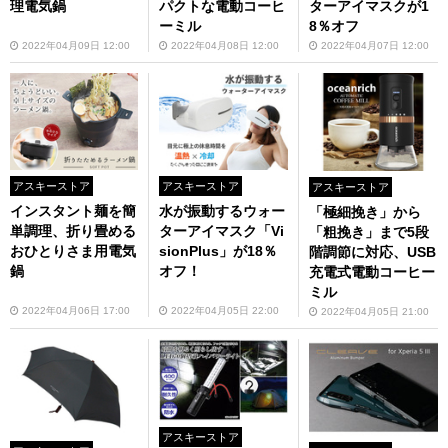
理電気鍋
パクトな電動コーヒ
ターアイマスクが1
ーミル
8％オフ
2022年04月09日 12:00
2022年04月08日 12:00
2022年04月07日 12:00
アスキーストア
アスキーストア
アスキーストア
インスタント麺を簡
水が振動するウォー
「極細挽き」から
単調理、折り畳める
ターアイマスク「Vi
「粗挽き」まで5段
おひとりさま用電気
sionPlus」が18％
階調節に対応、USB
鍋
オフ！
充電式電動コーヒー
ミル
2022年04月06日 17:00
2022年04月05日 22:00
2022年04月05日 21:00
アスキーストア