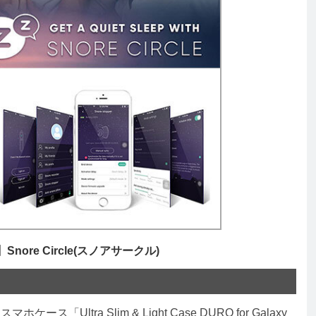
】Snore Circle(スノアサークル)
ltra Slim & Light Case DURO for Galaxy