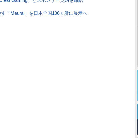
est Gaming」とスポンサー契約を締結
「Meural」を日本全国196ヵ所に展示へ