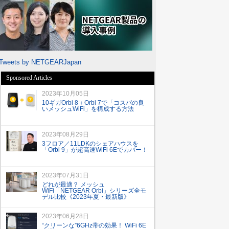
Tweets by NETGEARJapan
Sponsored Articles
2023年10月05日
10ギガOrbi 8＋Orbi 7で「コスパの良
いメッシュWiFi」を構成する方法
2023年08月29日
3フロア／11LDKのシェアハウスを
「Orbi 9」が超高速WiFi 6Eでカバー！
2023年07月31日
どれが最適？ メッシュ
WiFi「NETGEAR Orbi」シリーズ全モ
デル比較《2023年夏・最新版》
2023年06月28日
“クリーンな”6GHz帯の効果！ WiFi 6E