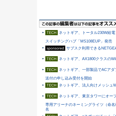
ネットギア、トータル230W給
TECH
スイッチングハブ「MS108EUP」発売
サブスク利用できるNETGEA
sponsored
ネットギア、AX1800クラスのWi
TECH
ネットギア、一部製品でACアダ
TECH
送付の申し込み受付を開始
ネットギア、法人向けメッシュWi-Fi
TECH
ネットギア、東京タワーにオープンす
TECH
専用アリーナのネーミングライツ（命名権）を取得
名