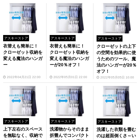
アスキーストア
アスキーストア
アスキーストア
衣替えも簡単に！
衣替えも簡単に！
クローゼットの上下
クローゼット収納を
クローゼット収納を
の空間を効果的に使
変える魔法のハンガ
変える魔法のハンガ
うためのツール、魔
ー
ーが20％オフ！
法のハンガーが20％
オフ！
2022年04月21日 22:00
2022年05月01日 22:00
2022年05月05日 10:00
アスキーストア
アスキーストア
アスキーストア
上下左右のスペース
洗濯物からそのまま
洗濯した衣類を畳む
を無駄なく、収納で
折畳んでコンパクト
のは超面倒くさ～い