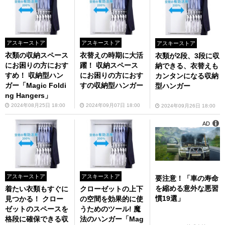
アスキーストア
アスキーストア
アスキーストア
衣類の収納スペース
衣替えの時期に大活
衣類が2段、3段に収
にお困りの方におす
躍！ 収納スペース
納できる、衣替えも
すめ！ 収納型ハン
にお困りの方におす
カンタンになる収納
ガー「Magic Foldi
すの収納型ハンガー
型ハンガー
ng Hangers」
2024年08月25日 18:00
2024年09月07日 18:00
2024年09月26日 18:00
AD
アスキーストア
アスキーストア
要注意！「車の寿命
を縮める意外な悪習
着たい衣類もすぐに
クローゼットの上下
慣19選」
見つかる！ クロー
の空間を効果的に使
ゼットのスペースを
うためのツール! 魔
格段に確保できる収
法のハンガー「Mag