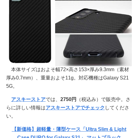
本体サイズはおよそ幅72×高さ153×厚み9.3mm（素材
厚み0.7mm）、重量およそ11g。対応機種はGalaxy S21
5G。
アスキーストア
では、
2750円
（税込み）で販売中。さ
らに詳しい情報は
アスキーストアでチェック
してくださ
い。
【新価格】超軽量・薄型ケース「Ultra Slim & Light
Case DURO for Galaxy S21」 マットブラック