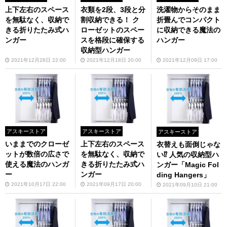
上下左右のスペース
衣類を2段、3段と分
洗濯物からそのまま
を無駄なく、収納で
割収納できる！ ク
折畳んでコンパクト
きる折りたたみ式ハ
ローゼットのスペー
に収納できる魔法の
ンガー
スを格段に確保する
ハンガー
収納型ハンガー
2021年12月28日 22:00
2021年12月18日 20:00
2021年12月09日 17:00
アスキーストア
アスキーストア
アスキーストア
いままでのクローゼ
上下左右のスペース
衣替えも面倒じゃな
ットが数倍の広さで
を無駄なく、収納で
い⁉ 人気の収納型ハ
使える魔法のハンガ
きる折りたたみ式ハ
ンガー「Magic Fol
ー
ンガー
ding Hangers」
2021年10月17日 22:00
2021年09月17日 20:00
2021年09月10日 21:00