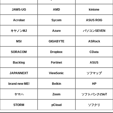
JAWS-UG
AMD
kintone
Acrobat
Sycom
ASUS ROG
キヤノンMJ
Azure
パソコンSEVEN
MSI
GIGABYTE
ASRock
SORACOM
Dropbox
CData
Backlog
Fortinet
ASUS
JAPANNEXT
ViewSonic
ソフマップ
brand new ME!
Belkin
HP
ヤマハ
Zoom
ソフトバンクのIoT
STORM
pCloud
ソフクリ