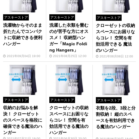
アスキーストア
アスキーストア
アスキーストア
洗濯物からそのまま
洗濯した衣類を畳む
クローゼットの収納
折たたんでコンパク
のが苦手な方にオス
スペースにお困りな
トに収納できる便利
スメ！ 収納型ハン
らコレ！ 空間を有
ハンガー
ガー「Magic Foldi
効活用できる 魔法
ng Hangers」
のハンガー
2021年09月04日 19:00
2021年08月25日 12:00
2021年08月08日 12:00
アスキーストア
アスキーストア
アスキーストア
収納のお悩みを解
クローゼットの収納
衣類を2段、3段と分
決！ クローゼット
スペースにお困りな
割収納！ 縦のスペ
のスペースを格段に
らコレ！ 空間を有
ースを有効利用でき
確保できる魔法のハ
効活用できる魔法の
る魔法のハンガー
ンガー
ハンガー
2021年07月21日 19:00
2021年06月30日 20:00
2021年06月20日 18:00