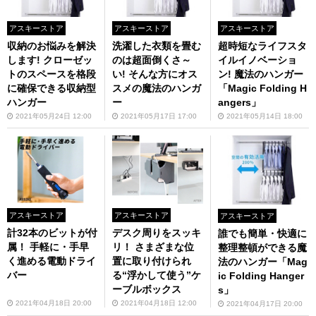
アスキーストア
アスキーストア
アスキーストア
収納のお悩みを解決
洗濯した衣類を畳む
超時短なライフスタ
します! クローゼッ
のは超面倒くさ～
イルイノベーショ
トのスペースを格段
い! そんな方にオス
ン! 魔法のハンガー
に確保できる収納型
スメの魔法のハンガ
「Magic Folding H
ハンガー
ー
angers」
2021年05月24日 12:00
2021年05月17日 17:00
2021年05月14日 18:00
アスキーストア
アスキーストア
アスキーストア
計32本のビットが付
デスク周りをスッキ
誰でも簡単・快適に
属！ 手軽に・手早
リ！ さまざまな位
整理整頓ができる魔
く進める電動ドライ
置に取り付けられ
法のハンガー「Mag
バー
る“浮かして使う”ケ
ic Folding Hanger
ーブルボックス
s」
2021年04月18日 20:00
2021年04月18日 12:00
2021年04月17日 20:00