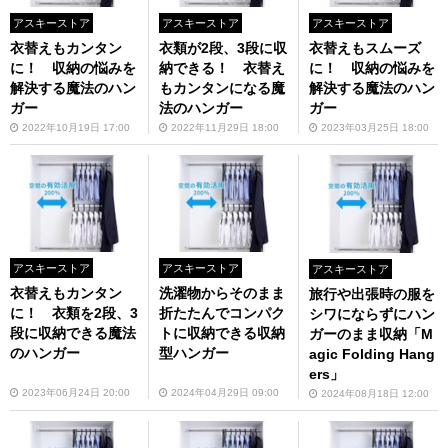
アスキーストア
アスキーストア
アスキーストア
衣替えもカンタン
衣類が2段、3段に収
衣替えもスムーズ
に！ 収納の悩みを
納できる！ 衣替え
に！ 収納の悩みを
解決する魔法のハン
もカンタンになる魔
解決する魔法のハン
ガー
法のハンガー
ガー
2022年10月19日 17:00
2022年11月29日 18:00
2023年03月25日 18:00
アスキーストア
アスキーストア
アスキーストア
衣替えもカンタン
洗濯物からそのまま
旅行や出張時の服を
に！ 衣類を2段、3
折たたんでコンパク
シワにならずにハン
段に収納できる魔法
トに収納できる収納
ガーのまま収納「M
のハンガー
型ハンガー
agic Folding Hang
ers」
2023年06月24日 20:00
2024年04月29日 09:00
2024年08月18日 12:00