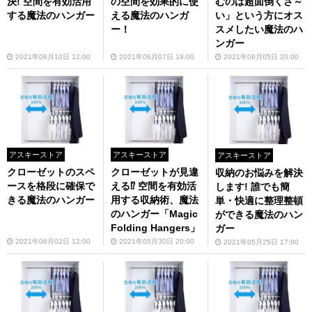
決! 空間を有効活用
の空間を効果的に使
むのは超面倒くさ～
する魔法のハンガー
える魔法のハンガ
い」という方にオス
ー！
スメしたい魔法のハ
ンガー
2021年06月10日 12:00
2021年06月07日 19:00
2021年06月05日 20:00
アスキーストア
アスキーストア
アスキーストア
クローゼットのスペ
クローゼットが見違
収納のお悩みを解決
ースを格段に確保で
える⁉ 空間を有効活
します! 誰でも簡
きる魔法のハンガー
用する収納術、魔法
単・快適に整理整頓
のハンガー「Magic
ができる魔法のハン
Folding Hangers」
ガー
2021年06月02日 12:00
2021年05月30日 20:00
2021年05月25日 17:00