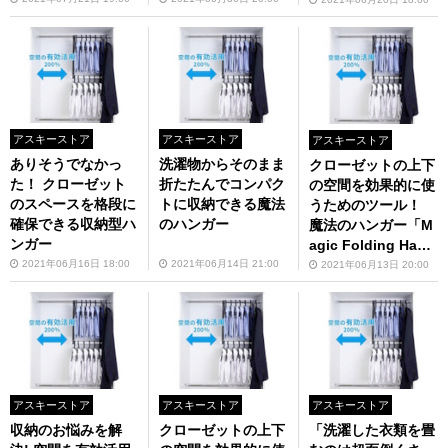
アスキーストア
アスキーストア
アスキーストア
ありそうでなかっ
洗濯物からそのまま
クローゼットの上下
た！ クローゼット
折たたんでコンパク
の空間を効果的に使
のスペースを格段に
トに収納できる魔法
うためのツール！
確保できる収納型ハ
のハンガー
魔法のハンガー「M
ンガー
agic Folding Hang
ers」
2021年06月16日 18:00
2021年06月14日 21:00
2021年06月13日 20:00
アスキーストア
アスキーストア
アスキーストア
収納のお悩みを解
クローゼットの上下
「洗濯した衣類を畳