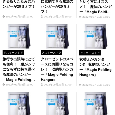
きる折りたたみ式ハ
に収納できる魔法の
という方にオスス
ンガーが20％オフ！
ハンガーが20％オ
メ！ 魔法のハンガ
フ！
ー「Magic Folding
Hangers」
2022年05月09日 17:00
2022年05月14日 18:00
2022年08月21日 17:00
アスキーストア
アスキーストア
アスキーストア
旅行や出張時にとて
クローゼットのスペ
衣替えがカンタ
も便利！ 服がシワ
ースにお困りならコ
ン⁉ 収納型ハンガ
にならずに持ち運べ
レ！ 収納型ハンガ
ー「Magic Folding
る魔法のハンガー
ー「Magic Folding
Hangers」
「Magic Folding H
Hangers」
angers」
2022年09月02日 19:00
2022年09月25日 11:00
2022年10月01日 19:00