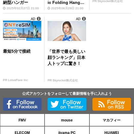
PR Skyrocket株式会社
納型ハンガー
ic Folding Hanger
s」
2025年02月27日 21:00
2025年06月29日 21:00
AD
AD
最短5分で接続
「世界で最も美しい
顔ランキング」日本
人トップに驚き！
PR LotusFlare Inc
PR Skyrocket株式会社
公式アカウントをフォローして最新情報を手に入れよう
FMV
mouse
マカフィー
ELECOM
iiyama PC
HUAWEI