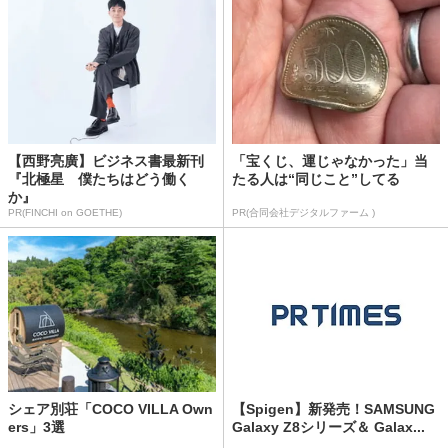
【西野亮廣】ビジネス書最新刊
「宝くじ、運じゃなかった」当
『北極星 僕たちはどう働く
たる人は“同じこと”してる
か』
PR(FINCHI on GOETHE)
PR(合同会社デジタルファーム )
シェア別荘「COCO VILLA Own
【Spigen】新発売！SAMSUNG
ers」3選
Galaxy Z8シリーズ＆ Galax...