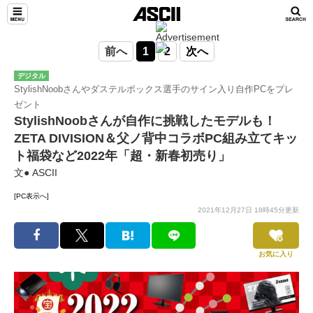
前へ
1
2
次へ
デジタル
StylishNoobさんやダステルボックス選手のサイン入り自作PCをプレ
ゼント
StylishNoobさんが自作に挑戦したモデルも！
ZETA DIVISION＆父ノ背中コラボPC組み立てキッ
ト福袋など2022年「超・新春初売り」
文● ASCII
[PC表示へ]
2021年12月27日 18時45分更新
お気に入り