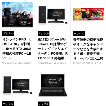
デジタル
デジタル
デジタル
オンラインRPG「L
第12世代Core＆Wi
毎年恒例の初夢福袋
OST ARK」が快適
ndows 10採用のゲ
やオトクなキャンペ
に遊べるRTX 3060
ーミング／クリエイ
ーンなどを大放出す
搭載の推奨PCーLE
ター向けPC登場、R
る「超・新春初売
VEL∞
TX 3080 Ti搭載機な
り」ーパソコン工房
どーパソコン工房
2021年12月22日 20:30
2021年12月22日 21:30
2021年12月20日 22:00
デジタル
デジタル