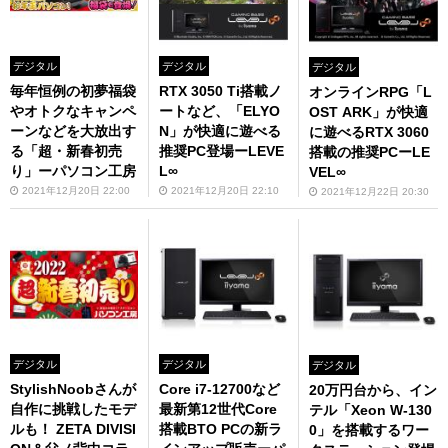
デジタル
デジタル
デジタル
毎年恒例の初夢福袋
RTX 3050 Ti搭載ノ
オンラインRPG「L
やオトクなキャンペ
ートなど、「ELYO
OST ARK」が快適
ーンなどを大放出す
N」が快適に遊べる
に遊べるRTX 3060
る「超・新春初売
推奨PC登場ーLEVE
搭載の推奨PCーLE
り」ーパソコン工房
L∞
VEL∞
2021年12月20日 22:00
2021年12月20日 22:10
2021年12月22日 20:30
デジタル
デジタル
デジタル
StylishNoobさんが
Core i7-12700など
20万円台から、イン
自作に挑戦したモデ
最新第12世代Core
テル「Xeon W-130
ルも！ ZETA DIVISI
搭載BTO PCの新ラ
0」を搭載するワー