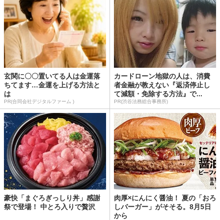
玄関に〇〇置いてる人は金運落
カードローン地獄の人は、消費
ちてます…金運を上げる方法と
者金融が教えない『返済停止し
は
て減額・免除する方法』で...
PR(合同会社デジタルファーム )
PR(渋谷法務総合事務所)
豪快「まぐろぎっしり丼」感謝
肉厚×にんにく醤油！ 夏の「おろ
祭で登場！ 中とろ入りで贅沢
しバーガー」がそそる。8月5日
から