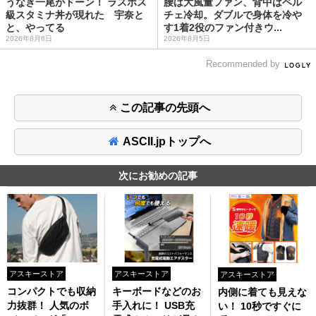
うなぎ一尾がドーン！ ラスボス
腰は大風量ファン、背中はペル
級スタミナ丼が現れた 宇奈と
チェ冷却。ダブルで身体を冷や
と、やってる
す1着2役のファン付きウ...
2026年8月6日
2026年8月5日
Recommended by
この記事の先頭へ
ASCII.jpトップへ
次にお勧めの記事
アスキーストア
アスキーストア
アスキーストア
コンパクトでも収納
キーボードなどのお
内側に着ても見えな
力抜群！ 人気のボ
手入れに！ USB充
い！ 10秒ですぐに