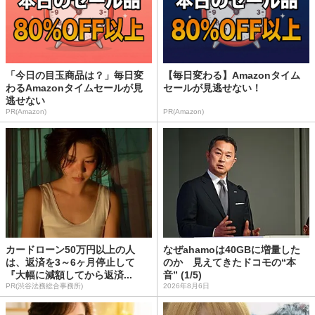
「今日の目玉商品は？」毎日変
【毎日変わる】Amazonタイム
わるAmazonタイムセールが見
セールが見逃せない！
逃せない
PR(Amazon)
PR(Amazon)
カードローン50万円以上の人
なぜahamoは40GBに増量した
は、返済を3～6ヶ月停止して
のか 見えてきたドコモの“本
『大幅に減額してから返済...
音” (1/5)
PR(渋谷法務総合事務所)
2026年8月6日