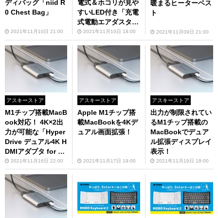
ディバッグ「niid R
電式＆ホコリが見や
暖まるヒーターベス
0 Chest Bag」
すいLED付き「充電
ト
式電動エアダスター
Light」
2021年11月10日 21:00
2021年11月10日 18:00
2021年11月09日 21:00
アスキーストア
アスキーストア
アスキーストア
M1チップ搭載MacB
Apple M1チップ搭
出力が制限されてい
ook対応！ 4K×2出
載MacBookを4Kデ
るM1チップ搭載の
力が可能な「Hyper
ュアル画面拡張！
MacBookでデュア
Drive デュアル4K H
ル拡張ディスプレイ
DMIアダプタ for M
表示！
1 MacBook」
2021年11月16日 22:00
2021年11月17日 19:00
2021年11月19日 18:00