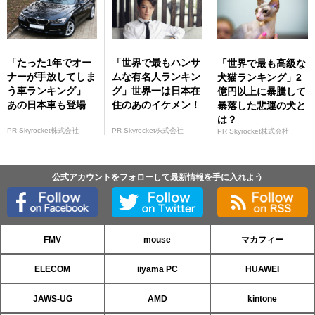
「たった1年でオー
「世界で最もハンサ
「世界で最も高級な
ナーが手放してしま
ムな有名人ランキン
犬猫ランキング」2
う車ランキング」
グ」世界一は日本在
億円以上に暴騰して
あの日本車も登場
住のあのイケメン！
暴落した悲運の犬と
は？
PR Skyrocket株式会社
PR Skyrocket株式会社
PR Skyrocket株式会社
公式アカウントをフォローして最新情報を手に入れよう
FMV
mouse
マカフィー
ELECOM
iiyama PC
HUAWEI
JAWS-UG
AMD
kintone