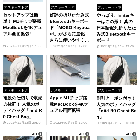
アスキーストア
アスキーストア
アスキーストア
セットアップは簡
好評の折りたたみ式
やっぱり、Enterキ
単！ M1チップ搭載
Bluetoothキーボー
ーはこの形！ 真の
MacBookを4Kデュ
ド「MOBO Keyboa
日本語配列折りたた
アル画面拡張!
rd」がさらに進化！
み式Bluetoothキー
さらに使いやすくな
ボード
った「MOBO Keyb
2021年11月22日 17:00
2021年11月24日 12:00
2021年11月25日 17:00
oard 2」
アスキーストア
アスキーストア
アスキーストア
複数の仕切りで収納
Apple M1チップ搭
割引クーポン付き！
力抜群！ 人気のボ
載MacBookを4Kデ
人気のボディバッグ
ディバッグ「niid R
ュアル画面拡張
「niid R0 Chest Ba
0 Chest Bag」
g」
2021年12月12日 20:00
2022年01月06日 17:00
2022年02月07日 18:00
AD
AD
AD