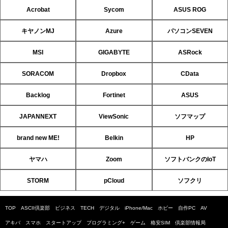
Acrobat
Sycom
ASUS ROG
キヤノンMJ
Azure
パソコンSEVEN
MSI
GIGABYTE
ASRock
SORACOM
Dropbox
CData
Backlog
Fortinet
ASUS
JAPANNEXT
ViewSonic
ソフマップ
brand new ME!
Belkin
HP
ヤマハ
Zoom
ソフトバンクのIoT
STORM
pCloud
ソフクリ
TOP
ASCII倶楽部
ビジネス
TECH
デジタル
iPhone/Mac
ホビー
自作PC
AV
アキバ
スマホ
スタートアップ
プログラミング+
ゲーム
格安SIM
倶楽部情報局