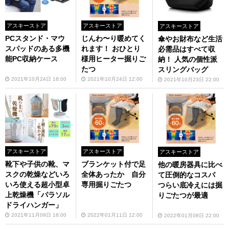
アスキーストア
アスキーストア
アスキーストア
PCスタンド・マウ
じんわ〜り暖めてく
傘やお財布など生活
スパッドのある多機
れます！ おひとり
必需品はすべて収
能PC収納ケース
様用ヒーター掘りご
納！ 人気の個性派
たつ
スリングバッグ
2021年10月24日 18:00
2021年10月24日 12:00
2021年10月23日 22:00
アスキーストア
アスキーストア
アスキーストア
靴下や子供の靴、マ
ブランケット付で足
他の暖房器具に比べ
スクの乾燥などいろ
全体あったか 自分
て圧倒的なコスパ
いろ使える超小型卓
専用掘りごたつ
つらい底冷えには掘
上乾燥機「パラソル
りごたつが最適
ドライハンガー」
2021年11月09日 18:00
2022年01月11日 12:00
2022年01月08日 22:00