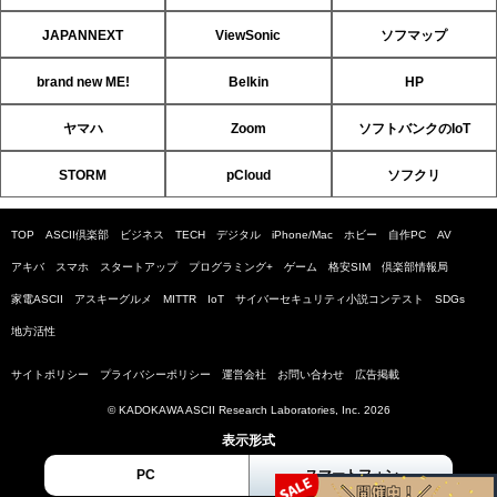
JAPANNEXT
ViewSonic
ソフマップ
brand new ME!
Belkin
HP
ヤマハ
Zoom
ソフトバンクのIoT
STORM
pCloud
ソフクリ
TOP
ASCII倶楽部
ビジネス
TECH
デジタル
iPhone/Mac
ホビー
自作PC
AV
アキバ
スマホ
スタートアップ
プログラミング+
ゲーム
格安SIM
倶楽部情報局
家電ASCII
アスキーグルメ
MITTR
IoT
サイバーセキュリティ小説コンテスト
SDGs
地方活性
サイトポリシー
プライバシーポリシー
運営会社
お問い合わせ
広告掲載
© KADOKAWA ASCII Research Laboratories, Inc. 2026
表示形式
PC
スマートフォン