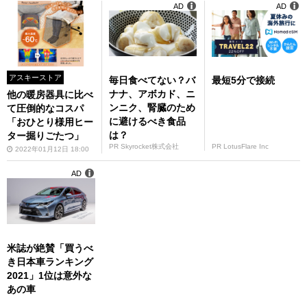
AD
AD
アスキーストア
毎日食べてない？バ
最短5分で接続
ナナ、アボカド、ニ
他の暖房器具に比べ
ンニク、腎臓のため
て圧倒的なコスパ
に避けるべき食品
「おひとり様用ヒー
は？
ター掘りごたつ」
PR Skyrocket株式会社
PR LotusFlare Inc
2022年01月12日 18:00
AD
米誌が絶賛「買うべ
き日本車ランキング
2021」1位は意外な
あの車