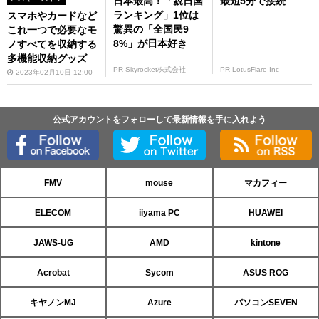
日本最高！「親日国
最短5分で接続
ランキング」1位は
スマホやカードなど
驚異の「全国民9
これ一つで必要なモ
8%」が日本好き
ノすべてを収納する
多機能収納グッズ
PR Skyrocket株式会社
PR LotusFlare Inc
2023年02月10日 12:00
公式アカウントをフォローして最新情報を手に入れよう
FMV
mouse
マカフィー
ELECOM
iiyama PC
HUAWEI
JAWS-UG
AMD
kintone
Acrobat
Sycom
ASUS ROG
キヤノンMJ
Azure
パソコンSEVEN