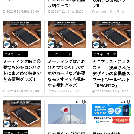
収納する便利グッ
収納グッズ!
ズ‼
2021年10月29日 19:00
2021年11月04日 20:00
2021年11月08日 12:00
アスキーストア
アスキーストア
アスキーストア
ミーティング時に必
ミーティングはこれ
ミニマリストにオス
要なものをコンパク
ひとつでOK！ スマ
スメ！ 洗練された
トにまとめて持参で
ホやカードなど必要
デザインの多機能ス
きる便利グッズ！
なモノすべてを収納
マートツールベルト
する便利グッズ
「SMARTO」
2021年11月12日 12:00
2022年04月29日 17:00
2022年08月16日 18:00
AD
AD
アスキーストア