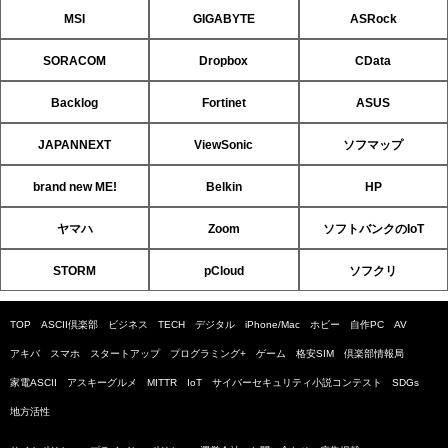
MSI
GIGABYTE
ASRock
SORACOM
Dropbox
CData
Backlog
Fortinet
ASUS
JAPANNEXT
ViewSonic
ソフマップ
brand new ME!
Belkin
HP
ヤマハ
Zoom
ソフトバンクのIoT
STORM
pCloud
ソフクリ
TOP
ASCII倶楽部
ビジネス
TECH
デジタル
iPhone/Mac
ホビー
自作PC
AV
アキバ
スマホ
スタートアップ
プログラミング+
ゲーム
格安SIM
倶楽部情報局
家電ASCII
アスキーグルメ
MITTR
IoT
サイバーセキュリティ小説コンテスト
SDGs
地方活性