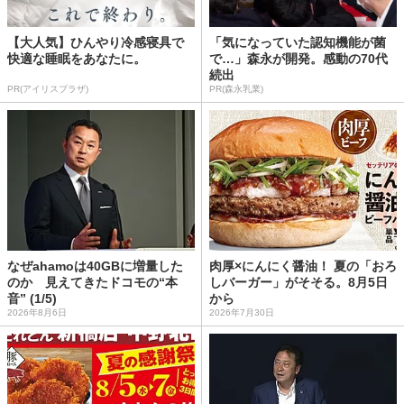
【大人気】ひんやり冷感寝具で
「気になっていた認知機能が菌
快適な睡眠をあなたに。
で…」森永が開発。感動の70代
続出
PR(アイリスプラザ)
PR(森永乳業)
なぜahamoは40GBに増量した
肉厚×にんにく醤油！ 夏の「おろ
のか 見えてきたドコモの“本
しバーガー」がそそる。8月5日
音” (1/5)
から
2026年8月6日
2026年7月30日