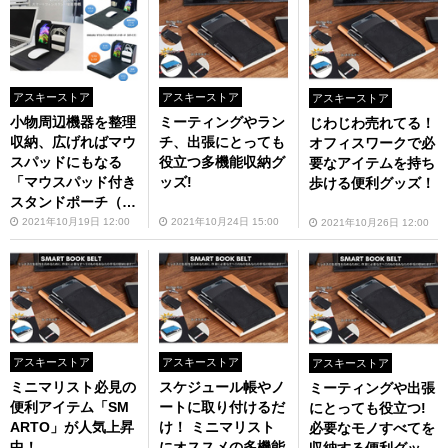
アスキーストア
アスキーストア
アスキーストア
小物周辺機器を整理
ミーティングやラン
じわじわ売れてる！
収納、広げればマウ
チ、出張にとっても
オフィスワークで必
スパッドにもなる
役立つ多機能収納グ
要なアイテムを持ち
「マウスパッド付き
ッズ!
歩ける便利グッズ！
スタンドポーチ（L
サイズ／Sサイズ）
2021年10月19日 12:00
2021年10月24日 15:00
2021年10月26日 12:00
アスキーストア
アスキーストア
アスキーストア
ミニマリスト必見の
スケジュール帳やノ
ミーティングや出張
便利アイテム「SM
ートに取り付けるだ
にとっても役立つ!
ARTO」が人気上昇
け！ ミニマリスト
必要なモノすべてを
中！
にオススメの多機能