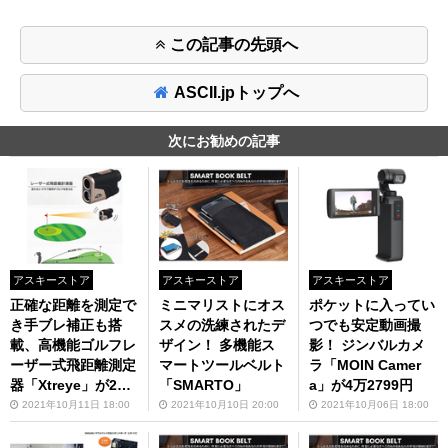
この記事の先頭へ
ASCII.jpトップへ
次にお勧めの記事
アスキーストア
アスキーストア
アスキーストア
正確な距離を測定で
ミニマリストにオス
ポケットに入ってい
き手ブレ補正も搭
スメの洗練されたデ
つでも安定動画撮
載、高機能ゴルフレ
ザイン！ 多機能ス
影！ ジンバルカメ
ーザー式飛距離測定
マートツールベルト
ラ「MOIN Camer
器「Xtreye」が2万
「SMARTO」
a」が4万2799円
4800円
2021年10月11日 18:00
2021年10月10日 20:00
2021年10月06日 18:00