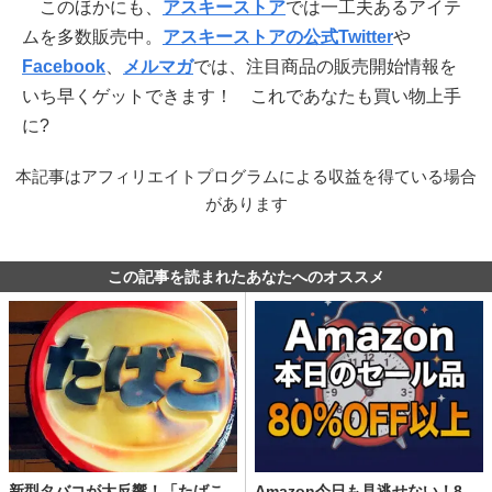
このほかにも、
アスキーストア
では一工夫あるアイテ
ムを多数販売中。
アスキーストアの公式Twitter
や
Facebook
、
メルマガ
では、注目商品の販売開始情報を
いち早くゲットできます！ これであなたも買い物上手
に?
本記事はアフィリエイトプログラムによる収益を得ている場合
があります
この記事を読まれたあなたへのオススメ
新型タバコが大反響！「たばこ
Amazon今日も見逃せない！8