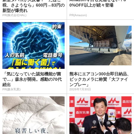
税、さようなら」600円→83円の
0%OFF以上が続々登場
新型が爆売れ
PR(株式会社HAL)
PR(Amazon)
「気になっていた認知機能が菌
熊本にエアコン300台即日納品、
で…」森永が開発。感動の70代
ビックカメラに称賛「大ファイ
続出
ンプレー」
PR(森永乳業)
2026年7月30日