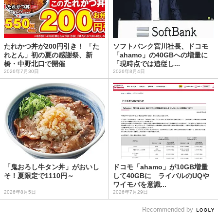
たれかつ丼が200円引き！ 「た
ソフトバンク宮川社長、ドコモ
れとん」初の夏の感謝祭、新
「ahamo」の40GBへの増量に
橋・中野北口で開催
「現時点では追従し...
2026年7月30日
2026年8月4日
「鬼おろし牛タン丼」がおいし
ドコモ「ahamo」が10GB増量
そ！夏限定で1110円～
して40GBに ライバルのUQや
ワイモバを意識...
2026年8月5日
2026年7月29日
Recommended by