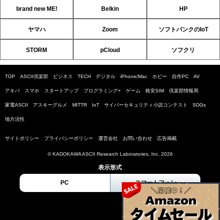
brand new ME!
Belkin
HP
ヤマハ
Zoom
ソフトバンクのIoT
STORM
pCloud
ソフクリ
TOP
ASCII倶楽部
ビジネス
TECH
デジタル
iPhone/Mac
ホビー
自作PC
AV
アキバ
スマホ
スタートアップ
プログラミング+
ゲーム
格安SIM
倶楽部情報局
家電ASCII
アスキーグルメ
MITTR
IoT
サイバーセキュリティ小説コンテスト
SDGs
地方活性
サイトポリシー
プライバシーポリシー
運営会社
お問い合わせ
広告掲載
© KADOKAWA ASCII Research Laboratories, Inc. 2026
表示形式
PC
スマートフォン