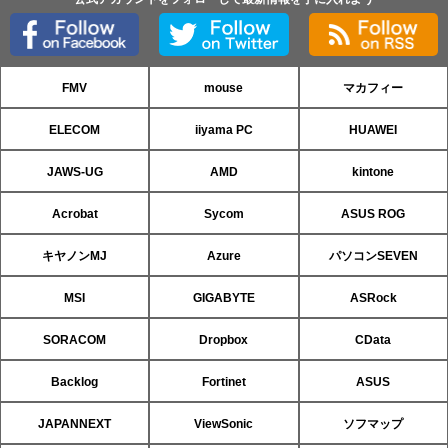
FMV
mouse
マカフィー
ELECOM
iiyama PC
HUAWEI
JAWS-UG
AMD
kintone
Acrobat
Sycom
ASUS ROG
キヤノンMJ
Azure
パソコンSEVEN
MSI
GIGABYTE
ASRock
SORACOM
Dropbox
CData
Backlog
Fortinet
ASUS
JAPANNEXT
ViewSonic
ソフマップ