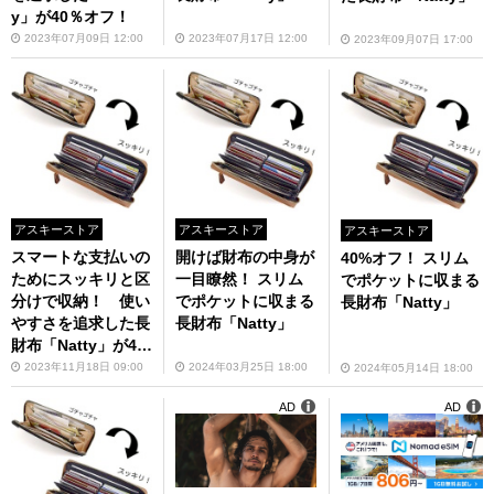
y」が40％オフ！
2023年07月09日 12:00
2023年07月17日 12:00
2023年09月07日 17:00
アスキーストア
アスキーストア
アスキーストア
スマートな支払いの
開けば財布の中身が
40%オフ！ スリム
ためにスッキリと区
一目瞭然！ スリム
でポケットに収まる
分けで収納！ 使い
でポケットに収まる
長財布「Natty」
やすさを追求した長
長財布「Natty」
財布「Natty」が4
0％オフ！
2023年11月18日 09:00
2024年03月25日 18:00
2024年05月14日 18:00
AD
AD