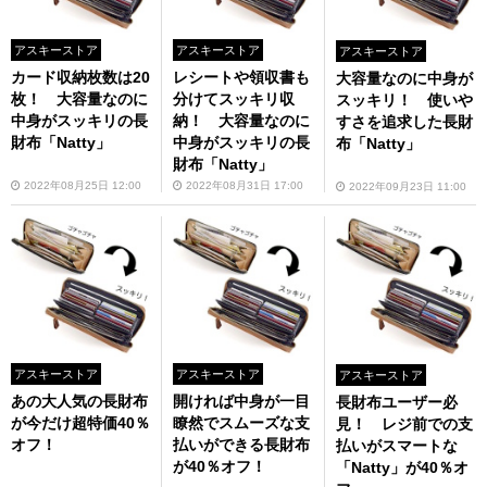
アスキーストア
アスキーストア
アスキーストア
カード収納枚数は20
レシートや領収書も
大容量なのに中身が
枚！ 大容量なのに
分けてスッキリ収
スッキリ！ 使いや
中身がスッキリの長
納！ 大容量なのに
すさを追求した長財
財布「Natty」
中身がスッキリの長
布「Natty」
財布「Natty」
2022年08月25日 12:00
2022年08月31日 17:00
2022年09月23日 11:00
アスキーストア
アスキーストア
アスキーストア
あの大人気の長財布
開ければ中身が一目
長財布ユーザー必
が今だけ超特価40％
瞭然でスムーズな支
見！ レジ前での支
オフ！
払いができる長財布
払いがスマートな
が40％オフ！
「Natty」が40％オ