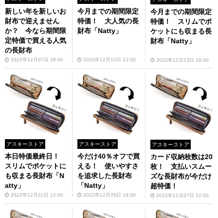
新しい年を新しいお
今月までの期間限定
今月までの期間限定
財布で迎えません
特価！ 大人気の長
特価！ スリムでポ
か？ 今なら期間限
財布「Natty」
ケットにも収まる長
定特価で買える人気
財布「Natty」
の長財布
2022年12月07日 18:00
2022年12月10日 12:00
2022年12月23日 19:00
アスキーストア
アスキーストア
アスキーストア
本日特価最終日！
今だけ40％オフで買
カード収納枚数は20
スリムでポケットに
える！ 使いやすさ
枚！ 支払いスムー
も収まる長財布「N
を追求した長財布
ズな長財布が今だけ
atty」
「Natty」
超特価！
2022年12月31日 12:00
2022年12月29日 18:00
2022年12月27日 22:00