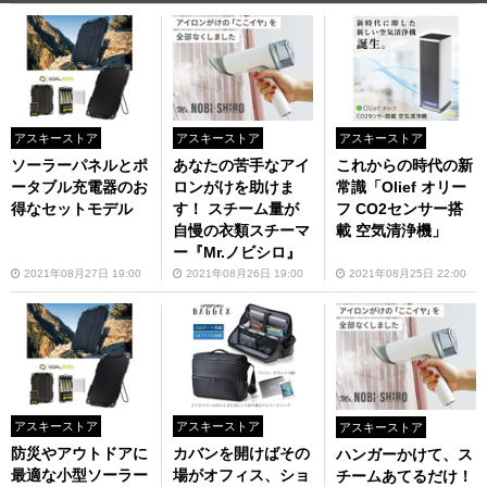
アスキーストア
アスキーストア
アスキーストア
ソーラーパネルとポ
あなたの苦手なアイ
これからの時代の新
ータブル充電器のお
ロンがけを助けま
常識「Olief オリー
得なセットモデル
す！ スチーム量が
フ CO2センサー搭
自慢の衣類スチーマ
載 空気清浄機」
ー『Mr.ノビシロ』
2021年08月27日 19:00
2021年08月26日 19:00
2021年08月25日 22:00
アスキーストア
アスキーストア
アスキーストア
防災やアウトドアに
カバンを開けばその
ハンガーかけて、ス
最適な小型ソーラー
場がオフィス、ショ
チームあてるだけ！