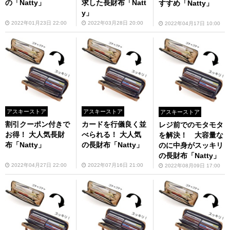
の「Natty」
求した長財布「Natt
すすめ「Natty」
y」
2022年01月23日 22:00
2022年03月28日 20:00
2022年04月17日 10:00
アスキーストア
アスキーストア
アスキーストア
割引クーポン付きで
カードを行儀良く並
レジ前でのモタモタ
お得！ 大人気長財
べられる！ 大人気
を解決！ 大容量な
布「Natty」
の長財布「Natty」
のに中身がスッキリ
の長財布「Natty」
2022年04月27日 22:00
2022年07月16日 21:00
2022年08月09日 17:00