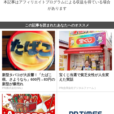
本記事はアフィリエイトプログラムによる収益を得ている場合
があります
この記事を読まれたあなたへのオススメ
新型タバコが大反響！「たばこ
宝くじ当選で貧乏女性が人生変
税、さようなら」600円→83円の
えた実話
新型が爆売れ
PR(株式会社HAL)
PR(合同会社デジタルファーム )