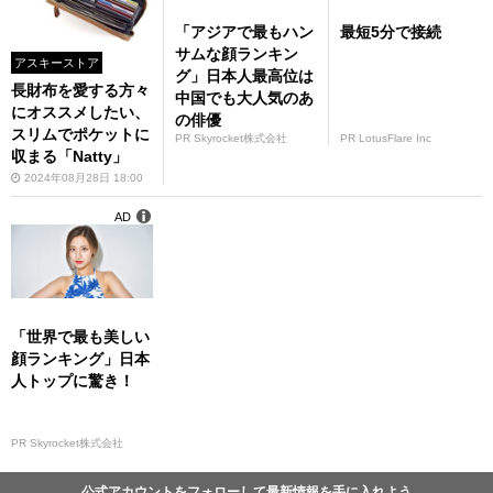
「アジアで最もハン
最短5分で接続
サムな顔ランキン
アスキーストア
グ」日本人最高位は
長財布を愛する方々
中国でも大人気のあ
にオススメしたい、
の俳優
スリムでポケットに
PR Skyrocket株式会社
PR LotusFlare Inc
収まる「Natty」
2024年08月28日 18:00
AD
「世界で最も美しい
顔ランキング」日本
人トップに驚き！
PR Skyrocket株式会社
公式アカウントをフォローして最新情報を手に入れよう