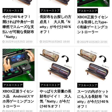
アスキーストア
アスキーストア
アスキーストア
今だけ40％オフ！
長財布をお探しの方
XBOX正規ライセン
開ければ中身が一目
必見！ 大人気「N
スを取得したType-
瞭然でスムーズな支
atty」が今だけ40％
C有線ゲーミングコ
払いが可能な長財布
オフ！
ントローラー
「Natty」
2022年10月25日 18:00
2022年10月28日 18:00
2022年10月28日 22:00
アスキーストア
アスキーストア
アスキーストア
XBOX正規ライセン
やっぱり大容量の長
スーツの内ポケット
ス品 Androidスマ
財布がイイ！ 大人
にも入る長財布「N
ホ用ゲーミングコン
気「Natty」が今だ
atty」が今だけ40％
トローラー
け40％オフ！
オフ！
2022年10月30日 09:00
2022年11月10日 07:00
2022年11月16日 18:00