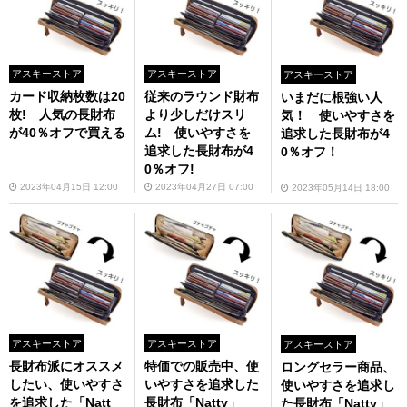
アスキーストア
アスキーストア
アスキーストア
カード収納枚数は20
従来のラウンド財布
いまだに根強い人
枚! 人気の長財布
より少しだけスリ
気！ 使いやすさを
が40％オフで買える
ム! 使いやすさを
追求した長財布が4
追求した長財布が4
0％オフ！
0％オフ!
2023年04月15日 12:00
2023年04月27日 07:00
2023年05月14日 18:00
アスキーストア
アスキーストア
アスキーストア
長財布派にオススメ
特価での販売中、使
ロングセラー商品、
したい、使いやすさ
いやすさを追求した
使いやすさを追求し
を追求した「Natt
長財布「Natty」
た長財布「Natty」