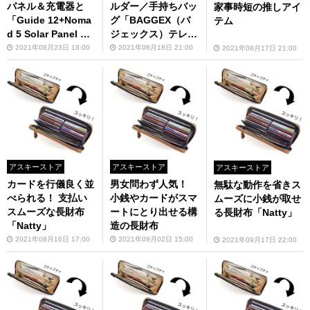
パネル＆充電器と
ルダー／手持ちバッ
家事時短の推しアイ
「Guide 12+Noma
グ「BAGGEX（バ
テム
d 5 Solar Panel Ki
ジェックス）テレワ
t」が1万4080円（8
ークバッグ」が 1万
2021年08月23日 18:00
2021年08月18日 21:00
2021年08月17日 21:00
月下旬発売）
4300円
アスキーストア
アスキーストア
アスキーストア
カードを行儀良く並
男女問わず人気！
無駄な動作を省きス
べられる！ 支払い
小銭やカードがスマ
ムーズに小銭が取せ
スムーズな長財布
ートにとり出せる構
る長財布「Natty」
「Natty」
造の長財布
2021年08月16日 17:00
2021年09月02日 15:00
2021年09月17日 22:00