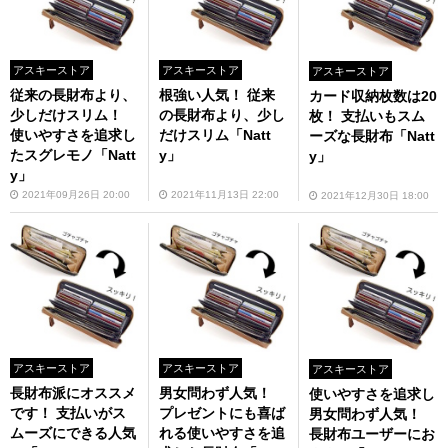
アスキーストア
アスキーストア
アスキーストア
従来の長財布より、
根強い人気！ 従来
カード収納枚数は20
少しだけスリム！
の長財布より、少し
枚！ 支払いもスム
使いやすさを追求し
だけスリム「Natt
ーズな長財布「Natt
たスグレモノ「Natt
y」
y」
y」
2021年09月26日 20:00
2021年11月13日 22:00
2021年12月30日 18:00
アスキーストア
アスキーストア
アスキーストア
長財布派にオススメ
男女問わず人気！
使いやすさを追求し
です！ 支払いがス
プレゼントにも喜ば
男女問わず人気！
ムーズにできる人気
れる使いやすさを追
長財布ユーザーにお