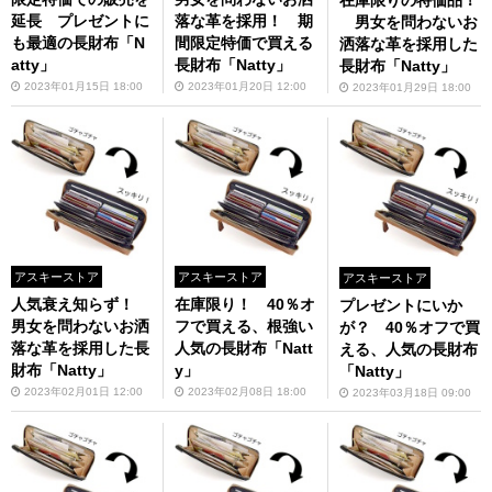
在庫限りの特価品！
延長 プレゼントに
落な革を採用！ 期
男女を問わないお
も最適の長財布「N
間限定特価で買える
洒落な革を採用した
atty」
長財布「Natty」
長財布「Natty」
2023年01月15日 18:00
2023年01月20日 12:00
2023年01月29日 18:00
アスキーストア
アスキーストア
アスキーストア
人気衰え知らず！
在庫限り！ 40％オ
プレゼントにいか
男女を問わないお洒
フで買える、根強い
が？ 40％オフで買
落な革を採用した長
人気の長財布「Natt
える、人気の長財布
財布「Natty」
y」
「Natty」
2023年02月01日 12:00
2023年02月08日 18:00
2023年03月18日 09:00