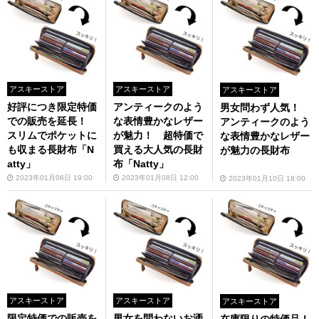
アスキーストア
アスキーストア
アスキーストア
好評につき限定特価
アンティークのよう
男女問わず人気！
での販売を延長！
な表情豊かなレザー
アンティークのよう
スリムでポケットに
が魅力！ 超特価で
な表情豊かなレザー
も収まる長財布「N
買える大人気の長財
が魅力の長財布
atty」
布「Natty」
2023年01月06日 19:00
2023年01月08日 12:00
2023年01月10日 18:00
アスキーストア
アスキーストア
アスキーストア
限定特価での販売を
男女を問わないお洒