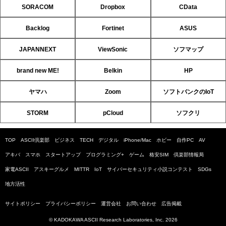
SORACOM
Dropbox
CData
Backlog
Fortinet
ASUS
JAPANNEXT
ViewSonic
ソフマップ
brand new ME!
Belkin
HP
ヤマハ
Zoom
ソフトバンクのIoT
STORM
pCloud
ソフクリ
TOP
ASCII倶楽部
ビジネス
TECH
デジタル
iPhone/Mac
ホビー
自作PC
AV
アキバ
スマホ
スタートアップ
プログラミング+
ゲーム
格安SIM
倶楽部情報局
家電ASCII
アスキーグルメ
MITTR
IoT
サイバーセキュリティ小説コンテスト
SDGs
地方活性
サイトポリシー
プライバシーポリシー
運営会社
お問い合わせ
広告掲載
© KADOKAWA ASCII Research Laboratories, Inc. 2026