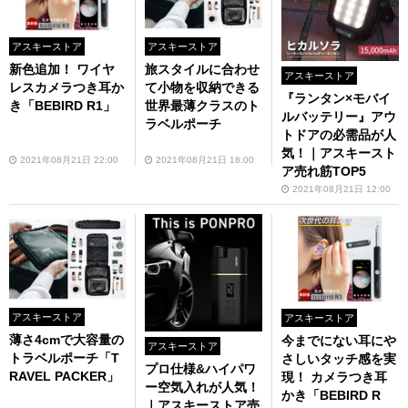
アスキーストア
アスキーストア
新色追加！ ワイヤ
旅スタイルに合わせ
アスキーストア
レスカメラつき耳か
て小物を収納できる
『ランタン×モバイ
き「BEBIRD R1」
世界最薄クラスのト
ルバッテリー』アウ
ラベルポーチ
トドアの必需品が人
気！｜アスキースト
2021年08月21日 22:00
2021年08月21日 18:00
ア売れ筋TOP5
2021年08月21日 12:00
アスキーストア
アスキーストア
薄さ4cmで大容量の
今までにない耳にや
アスキーストア
トラベルポーチ「T
さしいタッチ感を実
プロ仕様&ハイパワ
RAVEL PACKER」
現！ カメラつき耳
ー空気入れが人気！
かき「BEBIRD R
｜アスキーストア売