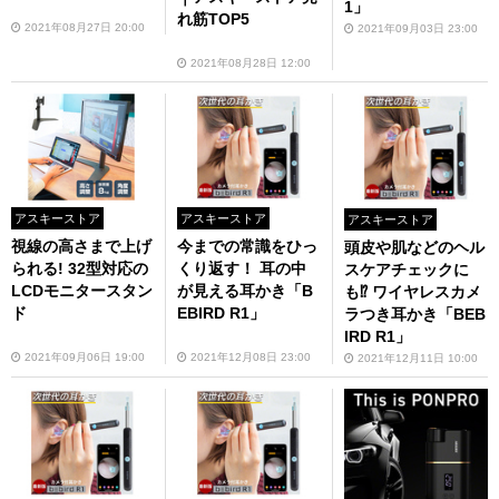
1」
れ筋TOP5
2021年08月27日 20:00
2021年09月03日 23:00
2021年08月28日 12:00
アスキーストア
アスキーストア
アスキーストア
視線の高さまで上げ
今までの常識をひっ
頭皮や肌などのヘル
られる! 32型対応の
くり返す！ 耳の中
スケアチェックに
LCDモニタースタン
が見える耳かき「B
も⁉ ワイヤレスカメ
ド
EBIRD R1」
ラつき耳かき「BEB
IRD R1」
2021年09月06日 19:00
2021年12月08日 23:00
2021年12月11日 10:00