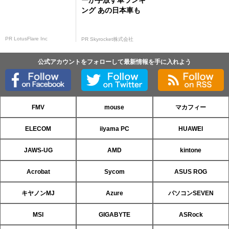
ーが手放す車ランキ
ング あの日本車も
PR LotusFlare Inc
PR Skyrocket株式会社
公式アカウントをフォローして最新情報を手に入れよう
FMV
mouse
マカフィー
ELECOM
iiyama PC
HUAWEI
JAWS-UG
AMD
kintone
Acrobat
Sycom
ASUS ROG
キヤノンMJ
Azure
パソコンSEVEN
MSI
GIGABYTE
ASRock