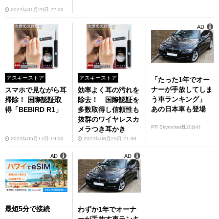
2022年01月29日 22:00
AD
アスキーストア
アスキーストア
「たった1年でオー
ナーが手放してしま
スマホで見ながら耳
効率よく耳の汚れを
う車ランキング」
掃除！ 国際認証取
除去！ 国際認証を
あの日本車も登場
得「BEBIRD R1」
多数取得し信頼性も
抜群のワイヤレスカ
PR Skyrocket株式会社
メラつき耳かき
2022年05月17日 19:00
2022年08月23日 21:00
AD
AD
最短5分で接続
わずか1年でオーナ