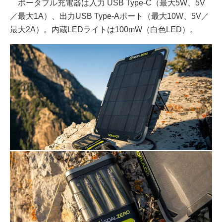
ポータブル充電器は入力 USB Type-C（最大5W、5V
／最大1A）、出力USB Type-Aポート（最大10W、5V／
最大2A）。内蔵LEDライトは100mW（白色LED）。