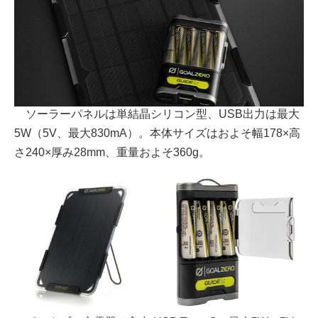
ソーラーパネルは単結晶シリコン型、USB出力は最大
5W（5V、最大830mA）。本体サイズはおよそ幅178×高
さ240×厚み28mm、重量およそ360g。