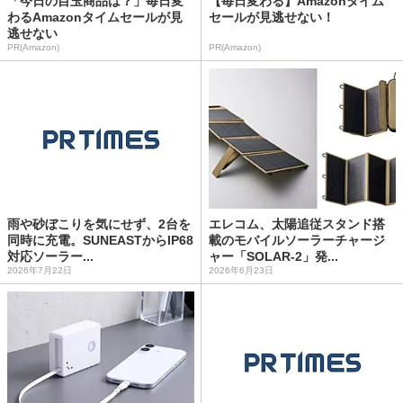
「今日の目玉商品は？」毎日変
【毎日変わる】Amazonタイム
わるAmazonタイムセールが見
セールが見逃せない！
逃せない
PR(Amazon)
PR(Amazon)
雨や砂ぼこりを気にせず、2台を
エレコム、太陽追従スタンド搭
同時に充電。SUNEASTからIP68
載のモバイルソーラーチャージ
対応ソーラー...
ャー「SOLAR-2」発...
2026年7月22日
2026年6月23日