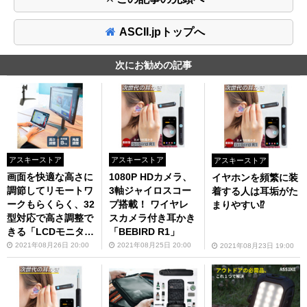
ASCII.jpトップへ
次にお勧めの記事
アスキーストア
アスキーストア
アスキーストア
画面を快適な高さに
1080P HDカメラ、
イヤホンを頻繁に装
調節してリモートワ
3軸ジャイロスコー
着する人は耳垢がた
ークもらくらく、32
プ搭載！ ワイヤレ
まりやすい⁉
型対応で高さ調整で
スカメラ付き耳かき
きる「LCDモニター
「BEBIRD R1」
スタンド」が6346
2021年08月26日 20:00
2021年08月25日 20:00
2021年08月23日 19:00
円