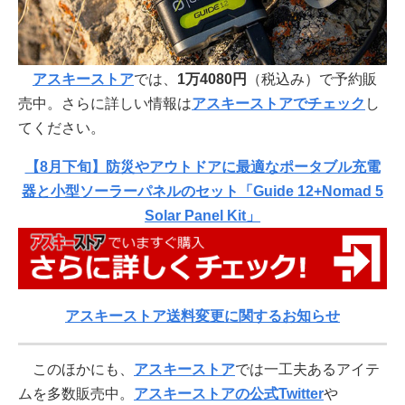
アスキーストア
では、
1万4080円
（税込み）で予約販
売中。さらに詳しい情報は
アスキーストアでチェック
し
てください。
【8月下旬】防災やアウトドアに最適なポータブル充電
器と小型ソーラーパネルのセット「Guide 12+Nomad 5
Solar Panel Kit」
アスキーストア送料変更に関するお知らせ
このほかにも、
アスキーストア
では一工夫あるアイテ
ムを多数販売中。
アスキーストアの公式Twitter
や