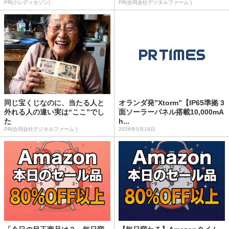
PR(クレディセゾン)
PR(合同会社デジタルファーム )
同じ宝くじなのに、当たる人と
オランダ発”Xtorm”【IP65準拠 3
外れる人の違い実は“ここ”でし
面ソーラーパネル搭載10,000mA
た
h...
PR(合同会社デジタルファーム )
2026年5月19日