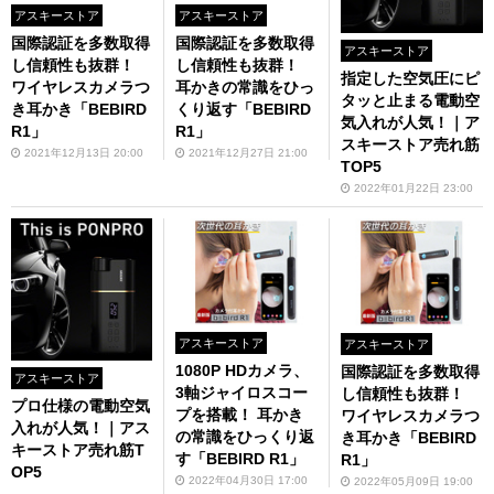
アスキーストア
アスキーストア
国際認証を多数取得
国際認証を多数取得
アスキーストア
し信頼性も抜群！
し信頼性も抜群！
指定した空気圧にピ
ワイヤレスカメラつ
耳かきの常識をひっ
タッと止まる電動空
き耳かき「BEBIRD
くり返す「BEBIRD
気入れが人気！｜ア
R1」
R1」
スキーストア売れ筋
2021年12月13日 20:00
2021年12月27日 21:00
TOP5
2022年01月22日 23:00
アスキーストア
アスキーストア
1080P HDカメラ、
国際認証を多数取得
アスキーストア
3軸ジャイロスコー
し信頼性も抜群！
プロ仕様の電動空気
プを搭載！ 耳かき
ワイヤレスカメラつ
入れが人気！｜アス
の常識をひっくり返
き耳かき「BEBIRD
キーストア売れ筋T
す「BEBIRD R1」
R1」
OP5
2022年04月30日 17:00
2022年05月09日 19:00