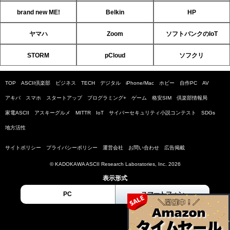
brand new ME!
Belkin
HP
ヤマハ
Zoom
ソフトバンクのIoT
STORM
pCloud
ソフクリ
TOP
ASCII倶楽部
ビジネス
TECH
デジタル
iPhone/Mac
ホビー
自作PC
AV
アキバ
スマホ
スタートアップ
プログラミング+
ゲーム
格安SIM
倶楽部情報局
家電ASCII
アスキーグルメ
MITTR
IoT
サイバーセキュリティ小説コンテスト
SDGs
地方活性
サイトポリシー
プライバシーポリシー
運営会社
お問い合わせ
広告掲載
© KADOKAWA ASCII Research Laboratories, Inc. 2026
表示形式
PC
スマートフォン