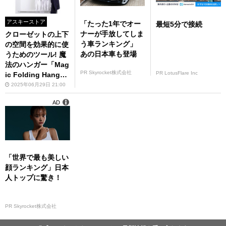
アスキーストア
「たった1年でオー
最短5分で接続
ナーが手放してしま
クローゼットの上下
う車ランキング」
の空間を効果的に使
あの日本車も登場
うためのツール! 魔
法のハンガー「Mag
PR Skyrocket株式会社
PR LotusFlare Inc
ic Folding Hanger
s」
2025年06月29日 21:00
AD
「世界で最も美しい
顔ランキング」日本
人トップに驚き！
PR Skyrocket株式会社