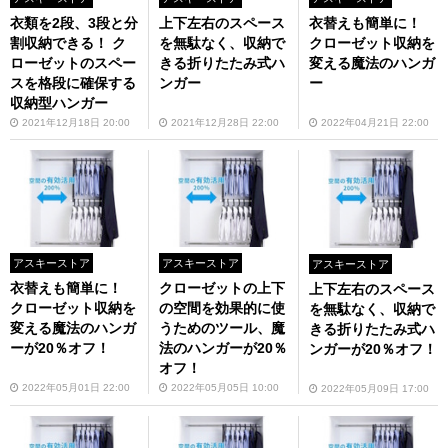
衣類を2段、3段と分
上下左右のスペース
衣替えも簡単に！
割収納できる！ ク
を無駄なく、収納で
クローゼット収納を
ローゼットのスペー
きる折りたたみ式ハ
変える魔法のハンガ
スを格段に確保する
ンガー
ー
収納型ハンガー
2021年12月18日 20:00
2021年12月28日 22:00
2022年04月21日 22:00
アスキーストア
アスキーストア
アスキーストア
衣替えも簡単に！
クローゼットの上下
上下左右のスペース
クローゼット収納を
の空間を効果的に使
を無駄なく、収納で
変える魔法のハンガ
うためのツール、魔
きる折りたたみ式ハ
ーが20％オフ！
法のハンガーが20％
ンガーが20％オフ！
オフ！
2022年05月01日 22:00
2022年05月05日 10:00
2022年05月09日 17:00