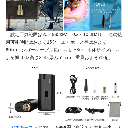
設定圧力範囲は20～995kPa（0.2～10.3Bar）、連続使
用可能時間はおよそ15分。エアホース長はおよそ
60cm、シガーケーブル長はおよそ3m。本体サイズはお
よそ幅100×高さ214×厚み55mm、重量およそ700g。
アスキーストア
では、
5990円
（税込み）で販売中。さ