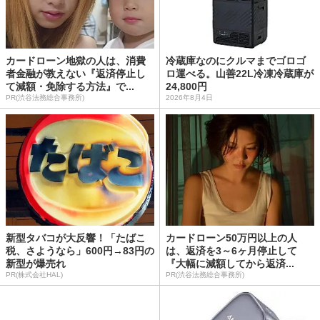
カードローン地獄の人は、消費
冷蔵庫なのにクルマまでゴロゴ
者金融が教えない『返済停止し
ロ運べる。山善22L冷凍冷蔵庫が
て減額・免除する方法』で...
24,800円
PR(渋谷法務総合事務所)
2026年8月4日
新型タバコが大反響！「たばこ
カードローン50万円以上の人
税、さようなら」600円→83円の
は、返済を3～6ヶ月停止して
新型が爆売れ
『大幅に減額してから返済...
PR(株式会社HAL)
PR(渋谷法務総合事務所)