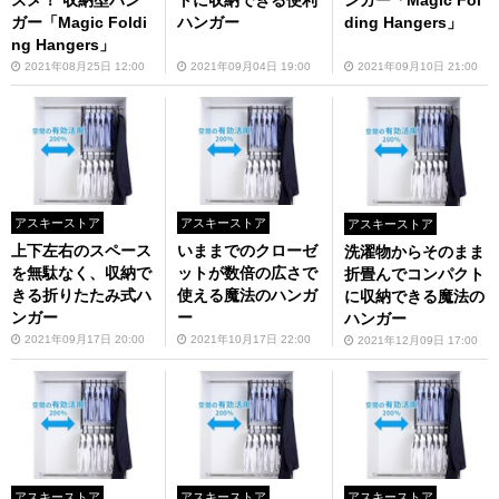
ンガー「Magic Fol
ガー「Magic Foldi
ハンガー
ding Hangers」
ng Hangers」
2021年08月25日 12:00
2021年09月04日 19:00
2021年09月10日 21:00
アスキーストア
アスキーストア
アスキーストア
上下左右のスペース
いままでのクローゼ
洗濯物からそのまま
を無駄なく、収納で
ットが数倍の広さで
折畳んでコンパクト
きる折りたたみ式ハ
使える魔法のハンガ
に収納できる魔法の
ンガー
ー
ハンガー
2021年09月17日 20:00
2021年10月17日 22:00
2021年12月09日 17:00
アスキーストア
アスキーストア
アスキーストア