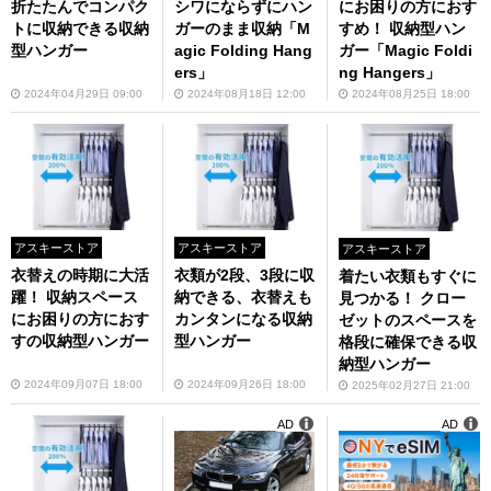
折たたんでコンパク
シワにならずにハン
にお困りの方におす
トに収納できる収納
ガーのまま収納「M
すめ！ 収納型ハン
型ハンガー
agic Folding Hang
ガー「Magic Foldi
ers」
ng Hangers」
2024年04月29日 09:00
2024年08月18日 12:00
2024年08月25日 18:00
アスキーストア
アスキーストア
アスキーストア
衣替えの時期に大活
衣類が2段、3段に収
着たい衣類もすぐに
躍！ 収納スペース
納できる、衣替えも
見つかる！ クロー
にお困りの方におす
カンタンになる収納
ゼットのスペースを
すの収納型ハンガー
型ハンガー
格段に確保できる収
納型ハンガー
2024年09月07日 18:00
2024年09月26日 18:00
2025年02月27日 21:00
AD
AD