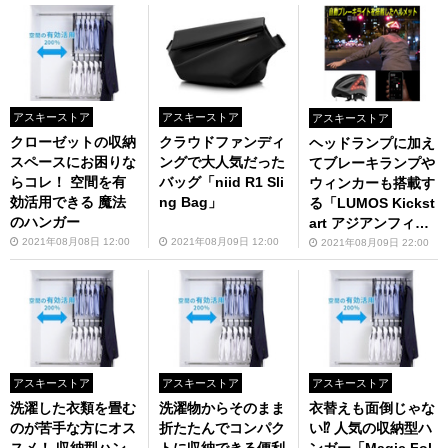
アスキーストア
アスキーストア
アスキーストア
クローゼットの収納
クラウドファンディ
ヘッドランプに加え
スペースにお困りな
ングで大人気だった
てブレーキランプや
らコレ！ 空間を有
バッグ「niid R1 Sli
ウィンカーも搭載す
効活用できる 魔法
ng Bag」
る「LUMOS Kickst
のハンガー
art アジアンフィッ
ト自転車ヘルメッ
2021年08月08日 12:00
2021年08月09日 12:00
2021年08月09日 22:00
ト」
アスキーストア
アスキーストア
アスキーストア
洗濯した衣類を畳む
洗濯物からそのまま
衣替えも面倒じゃな
のが苦手な方にオス
折たたんでコンパク
い⁉ 人気の収納型ハ
スメ！ 収納型ハン
トに収納できる便利