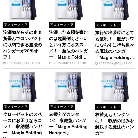
アスキーストア
アスキーストア
アスキーストア
洗濯物からそのまま
洗濯した衣類を畳む
旅行や出張時にとて
折畳んでコンパクト
のは超面倒くさ～い
も便利！ 服がシワ
に収納できる魔法の
という方にオスス
にならずに持ち運べ
ハンガーが20％オ
メ！ 魔法のハンガ
る魔法のハンガー
フ！
ー「Magic Folding
「Magic Folding H
Hangers」
angers」
2022年05月14日 18:00
2022年08月21日 17:00
2022年09月02日 19:00
アスキーストア
アスキーストア
アスキーストア
クローゼットのスペ
衣替えがカンタ
衣替えもカンタン
ースにお困りならコ
ン⁉ 収納型ハンガ
に！ 収納の悩みを
レ！ 収納型ハンガ
ー「Magic Folding
解決する魔法のハン
ー「Magic Folding
Hangers」
ガー