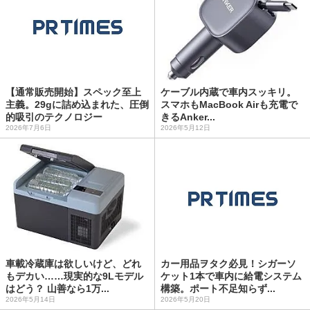
【通常販売開始】スペック至上
ケーブル内蔵で車内スッキリ。
主義。29gに詰め込まれた、圧倒
スマホもMacBook Airも充電で
的吸引のテクノロジー
きるAnker...
2026年7月6日
2026年5月12日
車載冷蔵庫は欲しいけど、どれ
カー用品ヲタク必見！シガーソ
もデカい……現実的な9Lモデル
ケット1本で車内に給電システム
はどう？ 山善なら1万...
構築。ポート不足知らず...
2026年5月14日
2026年5月20日