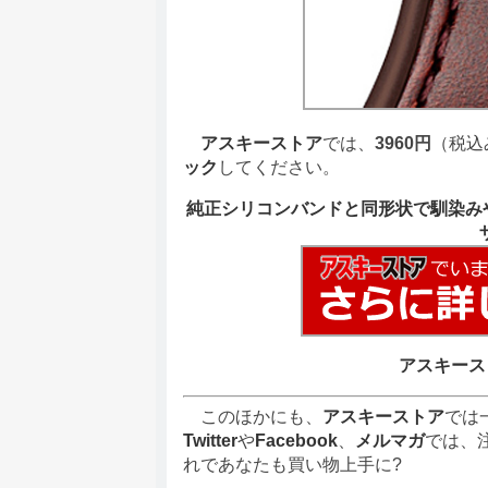
アスキーストア
では、
3960円
（税込
ック
してください。
純正シリコンバンドと同形状で馴染みや
アスキース
このほかにも、
アスキーストア
では
Twitter
や
Facebook
、
メルマガ
では、
れであなたも買い物上手に?