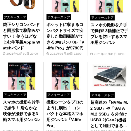
アスキーストア
アスキーストア
アスキーストア
純正シリコンバンド
ポケットに収まるコ
スマホの撮影を片手
と同形状で馴染みや
ンパクトサイズで安
で操作! 3軸補正で手
すい！ 使うほどな
定した動画撮影がで
ブレを防止するスマ
じむ牛革製Apple W
きる3軸ジンバル「V
ホ用ジンバル
atchバンド
-life Pro」が9790円
2021年03月30日 20:00
2021年03月30日 22:00
2021年03月31日 18:00
アスキーストア
アスキーストア
アスキーストア
スマホの撮影を片手
撮影シーンをプロの
超高速の「NVMe M.
で操作！ 滑らかな
ように演出！ コン
2 SSD」や「SATA
映像が撮影できる3
パクトな本格スマホ
M.2 SSD」を外付け
軸スマホ用ジンバル
用ジンバル「V-life
USB3.2(Gen2)機器
Pro」
として利用できるケ