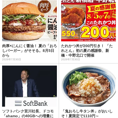
肉厚×にんにく醤油！ 夏の「おろ
たれかつ丼が200円引き！ 「た
しバーガー」がそそる。8月5日
れとん」初の夏の感謝祭、新
から
橋・中野北口で開催
2026年7月30日
2026年7月30日
ソフトバンク宮川社長、ドコモ
「鬼おろし牛タン丼」がおいし
「ahamo」の40GBへの増量に
そ！夏限定で1110円～