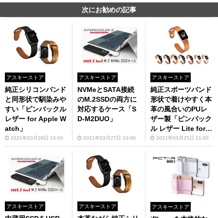
次にお勧めの記事
アスキーストア
アスキーストア
アスキーストア
純正シリコンバンド
NVMeとSATA接続
純正スポーツバンド
と同形状で馴染みや
のM.2SSDの両方に
形状で着けやすく本
すい「ピンバックル
対応するケース「S
革の風合いのPUレ
レザー for Apple W
D-M2DUO」
ザー製「ピンバック
atch」
ル レザー Lite for A
pple Watch」が288
2021年03月28日 15:00
2021年03月27日 10:00
2021年03月25日 21:00
0円
アスキーストア
アスキーストア
アスキーストア