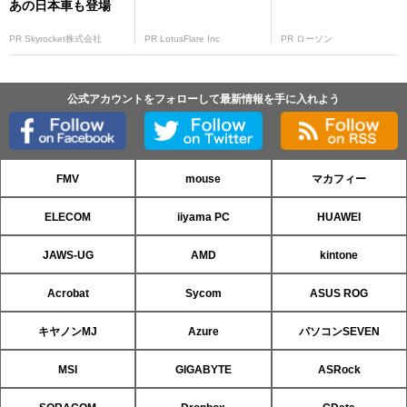
あの日本車も登場
PR Skyrocket株式会社
PR LotusFlare Inc
PR ローソン
公式アカウントをフォローして最新情報を手に入れよう
FMV
mouse
マカフィー
ELECOM
iiyama PC
HUAWEI
JAWS-UG
AMD
kintone
Acrobat
Sycom
ASUS ROG
キヤノンMJ
Azure
パソコンSEVEN
MSI
GIGABYTE
ASRock