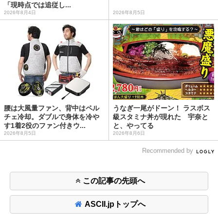
「現時点では追従し...
2026年8月4日
2026年8月5日
腰は大風量ファン、背中はペル
うなぎ一尾がドーン！ ラスボス
チェ冷却。ダブルで身体を冷や
級スタミナ丼が現れた 宇奈と
す1着2役のファン付きウ...
と、やってる
2026年8月5日
2026年8月6日
Recommended by
この記事の先頭へ
ASCII.jpトップへ