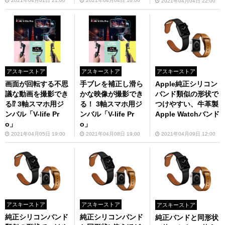
ース
2021年04月01日 21:00
2021年04月04日 10:00
2021年04月04日 22:00
アスキーストア
アスキーストア
アスキーストア
画面が回転する不思
手ブレを補正し滑ら
Apple純正シリコン
議な動画を撮影でき
かな映像が撮影でき
バンド類似の形状で
る⁉ 3軸スマホ用ジ
る！ 3軸スマホ用ジ
つけやすい、牛革製
ンバル「V-life Pr
ンバル「V-life Pr
Apple Watchバンド
o」
o」
2021年04月05日 19:00
2021年04月08日 19:00
2021年04月09日 12:00
アスキーストア
アスキーストア
アスキーストア
純正シリコンバンド
純正シリコンバンド
純正バンドと同形状