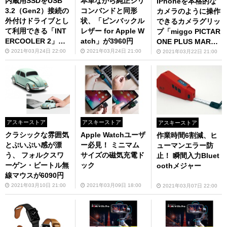
内蔵用SSDをUSB
本革ながら純正シリ
iPhoneを本格的な
3.2（Gen2）接続の
コンバンドと同形
カメラのように操作
外付けドライブとし
状、「ピンバックル
できるカメラグリッ
て利用できる「INT
レザー for Apple W
プ「miggo PICTAR
ERCOOLER 2」が5
atch」が3960円
ONE PLUS MARK II
300円
J」が25％オフ！
2021年03月24日 22:00
2021年03月24日 21:00
2021年03月22日 21:00
アスキーストア
アスキーストア
アスキーストア
クラシックな雰囲気
Apple Watchユーザ
作業時間6割減、ヒ
とぷいぷい感が漂
ー必見！ ミニマム
ューマンエラー防
う、 フォルクスワ
サイズの磁気充電ド
止！ 瞬間入力Bluet
ーゲン・ビートル無
ック
oothメジャー
線マウスが6090円
2021年03月10日 21:00
2021年03月09日 18:00
2021年03月07日 22:00