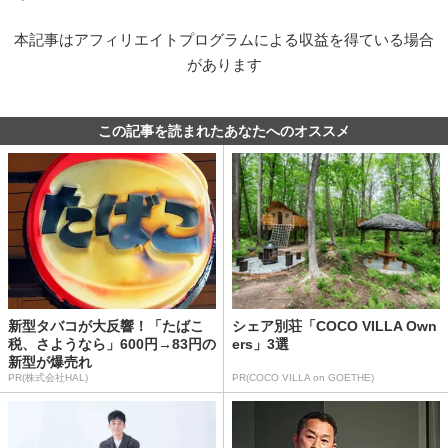
本記事はアフィリエイトプログラムによる収益を得ている場合
があります
この記事を読まれたあなたへのオススメ
新型タバコが大反響！「たばこ
シェア別荘「COCO VILLA Own
税、さようなら」600円→83円の
ers」3選
新型が爆売れ
PR(株式会社HAL)
PR(COCO VILLA on GOETHE)