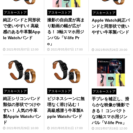
アスキーストア
アスキーストア
アスキーストア
純正バンドと同形状
撮影の自由度が高ま
Apple Watch純正バ
で使いやすい! 高級
り動画の幅が広が
ンドと同形状で使い
感のある牛革製App
る！ 3軸スマホ用ジ
やすい牛革製バンド
le Watchバンド
ンバル「V-life Pr
o」
2021年05月07日 12:00
2021年05月07日 17:00
2021年05月26日 20:00
アスキーストア
アスキーストア
アスキーストア
純正シリコンバンド
ビジネスシーンに無
手ブレを補正し、滑
類似の形状でつけや
理なく溶け込む！
らかな映像が撮影で
すい！ 人気の牛革
高級感漂う牛革製A
きる！ コンパクト
製Apple Watchバン
pple Watchバンド
な3軸スマホ用ジン
ド
バル「V-life Pro」
2021年05月29日 10:00
2021年05月31日 17:00
2021年07月19日 12:00