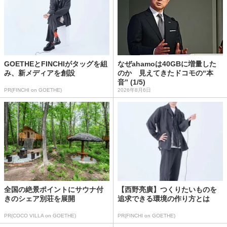
GOETHEとFINCHIがタッグを組
なぜahamoは40GBに増量した
み、新メディアを創設
のか 見えてきたドコモの“本
音” (1/5)
PR(FINCHI on GOETHE)
2026年8月6日
全国の絶景ポイントにサウナ付
【西野亮廣】つくりたいものを
きのシェア別荘を展開
追求できる環境の作り方とは
PR(COCO VILLA on GOETHE)
PR(FINCHI on GOETHE)