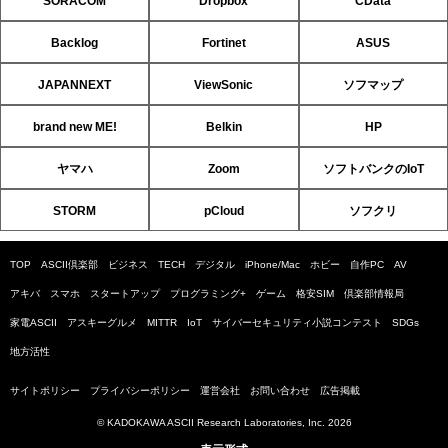
SORACOM
Dropbox
CData
Backlog
Fortinet
ASUS
JAPANNEXT
ViewSonic
ソフマップ
brand new ME!
Belkin
HP
ヤマハ
Zoom
ソフトバンクのIoT
STORM
pCloud
ソフクリ
TOP
ASCII倶楽部
ビジネス
TECH
デジタル
iPhone/Mac
ホビー
自作PC
AV
アキバ
スマホ
スタートアップ
プログラミング+
ゲーム
格安SIM
倶楽部情報局
家電ASCII
アスキーグルメ
MITTR
IoT
サイバーセキュリティ小説コンテスト
SDGs
地方活性
サイトポリシー
プライバシーポリシー
運営会社
お問い合わせ
広告掲載
© KADOKAWA ASCII Research Laboratories, Inc. 2026