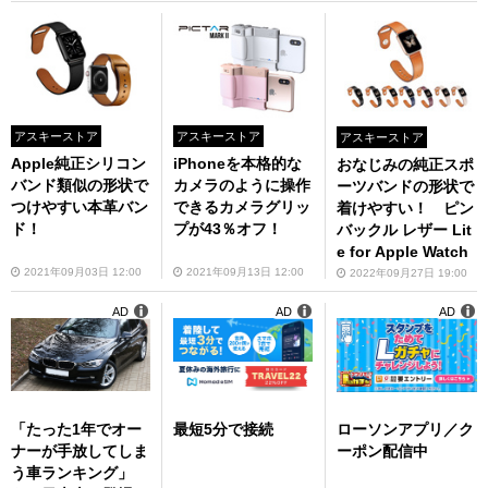
アスキーストア
アスキーストア
アスキーストア
Apple純正シリコン
iPhoneを本格的な
おなじみの純正スポ
バンド類似の形状で
カメラのように操作
ーツバンドの形状で
つけやすい本革バン
できるカメラグリッ
着けやすい！ ピン
ド！
プが43％オフ！
バックル レザー Lit
e for Apple Watch
2021年09月03日 12:00
2021年09月13日 12:00
2022年09月27日 19:00
AD
AD
AD
「たった1年でオー
最短5分で接続
ローソンアプリ／ク
ナーが手放してしま
ーポン配信中
う車ランキング」