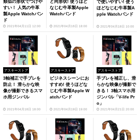
類似の形状でつけや
と同形状! 使うほど
で使いやすい! 使う
すい！ 人気の牛革
なじむ牛革製Apple
ほどなじむ牛革製A
製Apple Watchバン
Watchバンド
pple Watchバンド
ド
2021年04月11日 12:00
2021年04月16日 18:00
2021年04月18日 10:00
アスキーストア
アスキーストア
アスキーストア
3軸補正で手ブレを
ビジネスシーンにお
手ブレを補正し、滑
防止！ 滑らかな映
すすめ! 使うほどな
らかな映像が撮影で
像が撮影できるスマ
じむ牛革製Apple W
きる！ 3軸スマホ用
ホ用ジンバル
atchバンド
ジンバル「V-life Pr
o」
2021年04月18日 18:00
2021年04月19日 19:00
2021年04月21日 20:00