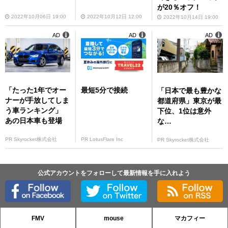
が20％オフ！
2022年10月06日 19:00
2022年10月12日 12:00
2022年10月14日 19:00
AD
AD
AD
「たった1年でオー
最短5分で接続
「日本で最も豊かな
ナーが手放してしま
都道府県」東京が最
う車ランキング」
下位、1位は意外
あの日本車も登場
な…
PR Skyrocket株式会社
PR LotusFlare Inc
PR Skyrocket株式会社
公式アカウントをフォローして最新情報を手に入れよう
FMV
mouse
マカフィー