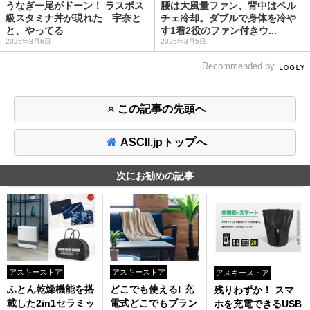
うなぎ一尾がドーン！ ラスボス
腰は大風量ファン、背中はペル
級スタミナ丼が現れた 宇奈と
チェ冷却。ダブルで身体を冷や
と、やってる
す1着2役のファン付きウ...
2026年8月6日
2026年8月5日
Recommended by
この記事の先頭へ
ASCII.jpトップへ
次にお勧めの記事
アスキーストア
アスキーストア
アスキーストア
ふとん乾燥機能を搭
どこでも使える! 充
残りわずか！ スマ
載した2in1セラミッ
電式どこでもブラン
ホを充電できるUSB