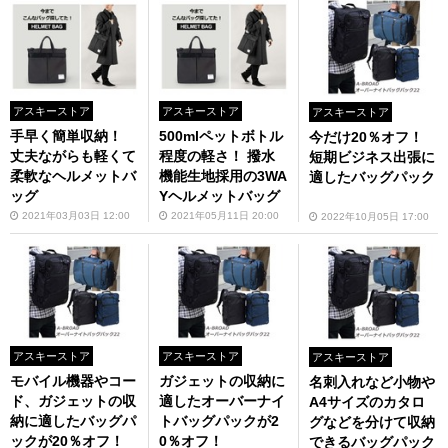
アスキーストア
アスキーストア
アスキーストア
手早く簡単収納！
500mlペットボトル
今だけ20％オフ！
丈夫ながらも軽くて
程度の軽さ！ 撥水
短期ビジネス出張に
柔軟なヘルメットバ
機能生地採用の3WA
適したバッグパック
ッグ
Yヘルメットバッグ
2021年03月03日 12:00
2021年05月11日 20:00
2022年10月05日 17:00
アスキーストア
アスキーストア
アスキーストア
モバイル機器やコー
ガジェットの収納に
名刺入れなど小物や
ド、ガジェットの収
適したオーバーナイ
A4サイズのカタロ
納に適したバッグパ
トバッグパックが2
グなどを分けて収納
ックが20％オフ！
0％オフ！
できるバッグパック