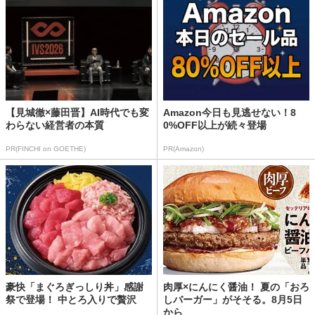
【見城徹×藤田晋】AI時代でも変
Amazon今日も見逃せない！8
わらない経営者の本質
0%OFF以上が続々登場
PR(FINCHI on GOETHE)
PR(Amazon)
豪快「まぐろぎっしり丼」感謝
肉厚×にんにく醤油！ 夏の「おろ
祭で登場！ 中とろ入りで贅沢
しバーガー」がそそる。8月5日
から