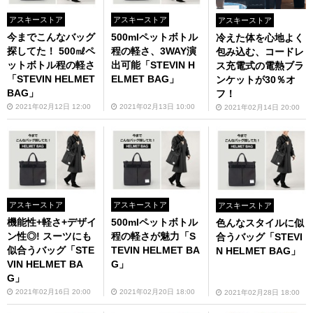
アスキーストア
アスキーストア
アスキーストア
今までこんなバッグ
500mlペットボトル
冷えた体を心地よく
探してた！ 500㎖ペ
程の軽さ、3WAY演
包み込む、コードレ
ットボトル程の軽さ
出可能「STEVIN H
ス充電式の電熱ブラ
「STEVIN HELMET
ELMET BAG」
ンケットが30％オ
BAG」
フ！
2021年02月12日 12:00
2021年02月13日 10:00
2021年02月14日 20:00
アスキーストア
アスキーストア
アスキーストア
機能性+軽さ+デザイ
500mlペットボトル
色んなスタイルに似
ン性◎! スーツにも
程の軽さが魅力「S
合うバッグ「STEVI
似合うバッグ「STE
TEVIN HELMET BA
N HELMET BAG」
VIN HELMET BA
G」
G」
2021年02月16日 20:00
2021年02月20日 18:00
2021年02月28日 18:00