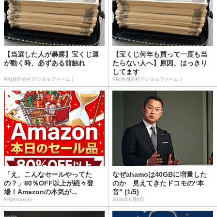
【当選した人が暴露】宝くじ運
【宝くじ何年も買って一度も当
が動く時、必ずある前触れ
たらない人へ】原因、はっきり
してます
PR(合同会社デジタルファーム )
PR(合同会社デジタルファーム )
「え、こんなセールやってた
なぜahamoは40GBに増量した
の？」80％OFF以上が続々登
のか 見えてきたドコモの“本
場！Amazonの本気が...
音” (1/5)
PR(Amazon)
2026年8月6日