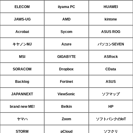
ELECOM
iiyama PC
HUAWEI
JAWS-UG
AMD
kintone
Acrobat
Sycom
ASUS ROG
キヤノンMJ
Azure
パソコンSEVEN
MSI
GIGABYTE
ASRock
SORACOM
Dropbox
CData
Backlog
Fortinet
ASUS
JAPANNEXT
ViewSonic
ソフマップ
brand new ME!
Belkin
HP
ヤマハ
Zoom
ソフトバンクのIoT
STORM
pCloud
ソフクリ