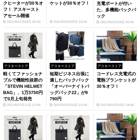
クヒーターが30％オ
ケットが30％オフ！
充電ポートが付い
フ！ アスキースト
た、多機能バックパ
アセール開催
ック
2021年02月04日 20:00
2021年02月05日 19:00
2021年02月06日 20:00
アスキーストア
アスキーストア
アスキーストア
軽くてファッショナ
短期ビジネス出張に
コードレス充電式の
ブルで機能性抜群の
適したバックパック
電熱ブランケットが
「STEVIN HELMET
「オーバーナイトバ
30％オフ！
BAG」、1万3750円
ッグパック22」が9
で3月上旬発売
790円
2021年02月11日 22:00
2021年02月10日 22:00
2021年02月10日 19:00