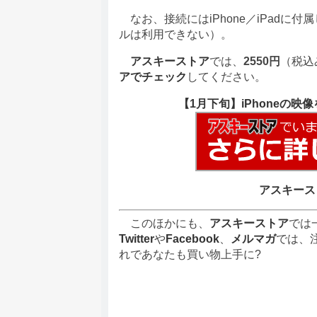
なお、接続にはiPhone／iPadに付属し
ルは利用できない）。
アスキーストア
では、
2550円
（税込
アでチェック
してください。
【1月下旬】iPhoneの映
アスキース
このほかにも、
アスキーストア
では
Twitter
や
Facebook
、
メルマガ
では、
れであなたも買い物上手に?