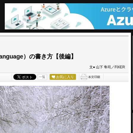
 Language）の書き方【後編】
文● 山下 隼司／FIXER
お気に入り
一覧