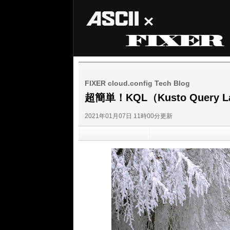
ASCII
FIXER
FIXER cloud.config Tech Blog
超簡単！KQL（Kusto Query
2021年01月07日 11時00分更新