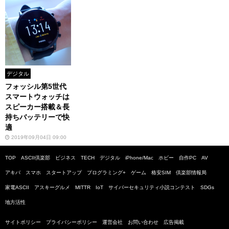
デジタル
フォッシル第5世代
スマートウォッチは
スピーカー搭載＆長
持ちバッテリーで快
適
2019年09月04日 09:00
TOP
ASCII倶楽部
ビジネス
TECH
デジタル
iPhone/Mac
ホビー
自作PC
AV
アキバ
スマホ
スタートアップ
プログラミング+
ゲーム
格安SIM
倶楽部情報局
家電ASCII
アスキーグルメ
MITTR
IoT
サイバーセキュリティ小説コンテスト
SDGs
地方活性
サイトポリシー
プライバシーポリシー
運営会社
お問い合わせ
広告掲載