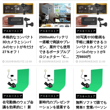
アスキーストア
アスキーストア
アスキーストア
本格的なコンパクト
2500mAhバッテリ
3D写真や3D動画を
3Dカメラとシンバ
ー搭載で商談やプレ
手軽に撮影できるコ
ルのセットが今だけ
ゼン、屋外でも使用
ンパクトカメラとジ
27％オフ！
できるポータブルプ
ンバルのセットが3
ロジェクター「CUB
万9800円
E」
2020年09月27日 12:00
2020年09月24日 22:00
2020年09月24日 21:00
アスキーストア
アスキーストア
アスキーストア
在宅勤務のウェブ会
新時代のプレゼンテ
無料ソフトで誰でも
議を効果的に！ 新
ーションを提案する
簡単!! 営業パーソン