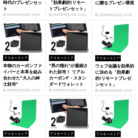
時代のプレゼンセッ
「効果劇的!リモー
に贈るプレゼン環境
ト
トプレゼンセット」
2020年09月24日 19:00
2020年09月23日 21:00
2020年09月20日 12:00
アスキーストア
アスキーストア
アスキーストア
本物のカーボンファ
"男の憧れ"が凝縮さ
ウェブ会議を効果的
イバーと本革を組み
れた財布！ リアル
に決める「効果劇
合わせた"大人の紳
カーボンF・スタン
的!リモートプレゼ
士財布"
ダードウォレット
ンセット」
2020年09月19日 18:00
2020年09月18日 21:00
2020年09月18日 18:00
アスキーストア
アスキーストア
アスキーストア