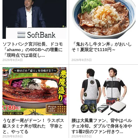
ソフトバンク宮川社長、ドコモ
「鬼おろし牛タン丼」がおいし
「ahamo」の40GBへの増量に
そ！夏限定で1110円～
「現時点では追従し...
2026年8月4日
2026年8月5日
うなぎ一尾がドーン！ ラスボス
腰は大風量ファン、背中はペル
級スタミナ丼が現れた 宇奈と
チェ冷却。ダブルで身体を冷や
と、やってる
す1着2役のファン付きウ...
2026年8月6日
2026年8月5日