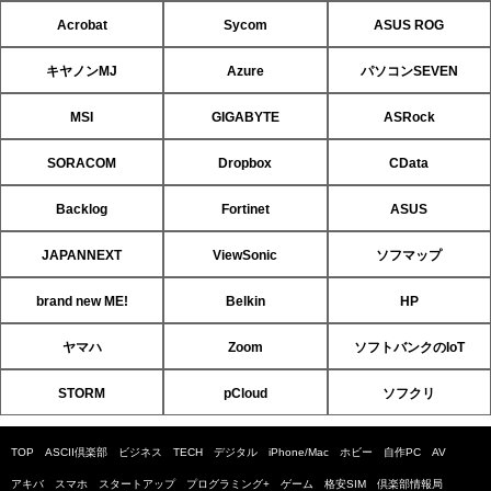
Acrobat
Sycom
ASUS ROG
キヤノンMJ
Azure
パソコンSEVEN
MSI
GIGABYTE
ASRock
SORACOM
Dropbox
CData
Backlog
Fortinet
ASUS
JAPANNEXT
ViewSonic
ソフマップ
brand new ME!
Belkin
HP
ヤマハ
Zoom
ソフトバンクのIoT
STORM
pCloud
ソフクリ
TOP
ASCII倶楽部
ビジネス
TECH
デジタル
iPhone/Mac
ホビー
自作PC
AV
アキバ
スマホ
スタートアップ
プログラミング+
ゲーム
格安SIM
倶楽部情報局