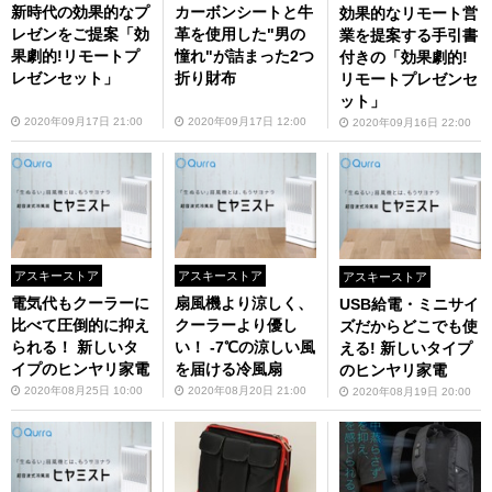
新時代の効果的なプ
カーボンシートと牛
効果的なリモート営
レゼンをご提案「効
革を使用した"男の
業を提案する手引書
果劇的!リモートプ
憧れ"が詰まった2つ
付きの「効果劇的!
レゼンセット」
折り財布
リモートプレゼンセ
ット」
2020年09月17日 21:00
2020年09月17日 12:00
2020年09月16日 22:00
アスキーストア
アスキーストア
アスキーストア
電気代もクーラーに
扇風機より涼しく、
USB給電・ミニサイ
比べて圧倒的に抑え
クーラーより優し
ズだからどこでも使
られる！ 新しいタ
い！ -7℃の涼しい風
える! 新しいタイプ
イプのヒンヤリ家電
を届ける冷風扇
のヒンヤリ家電
2020年08月25日 10:00
2020年08月20日 21:00
2020年08月19日 20:00