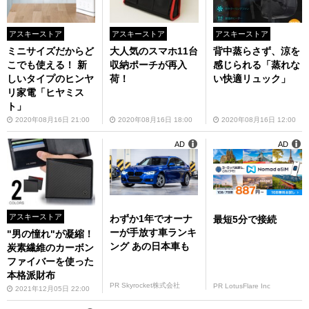
アスキーストア
アスキーストア
アスキーストア
ミニサイズだからど
大人気のスマホ11台
背中蒸らさず、涼を
こでも使える！ 新
収納ポーチが再入
感じられる「蒸れな
しいタイプのヒンヤ
荷！
い快適リュック」
リ家電「ヒヤミス
ト」
2020年08月16日 21:00
2020年08月16日 18:00
2020年08月16日 12:00
AD
AD
アスキーストア
わずか1年でオーナ
最短5分で接続
ーが手放す車ランキ
"男の憧れ"が凝縮！
ング あの日本車も
炭素繊維のカーボン
ファイバーを使った
本格派財布
PR Skyrocket株式会社
PR LotusFlare Inc
2021年12月05日 22:00