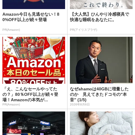
Amazon今日も見逃せない！8
【大人気】ひんやり冷感寝具で
0%OFF以上が続々登場
快適な睡眠をあなたに。
PR(Amazon)
PR(アイリスプラザ)
「え、こんなセールやってた
なぜahamoは40GBに増量した
の？」80％OFF以上が続々登
のか 見えてきたドコモの“本
場！Amazonの本気が...
音” (1/5)
PR(Amazon)
2026年8月6日