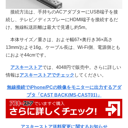
接続方法は、手持ちのACアダプターにUSB端子を接
続し、テレビ／ディスプレーにHDMI端子を接続するだ
け。無線転送距離は最大で見通し約5m。
本体サイズ／重さは、およそ幅67×奥行き36×高さ
13mm/およそ16g。ケーブル長は、Wi-Fi側、電源側とも
におよそ44cmです。
アスキーストア
では、4048円で販売中。さらに詳しい
情報は
アスキーストアでチェック
してください。
無線接続でiPhone/PCの映像をモニターに出力するアダ
プタ「CAST BACK(MS-CAST01)」
アスキーストア送料変更に関するお知らせ