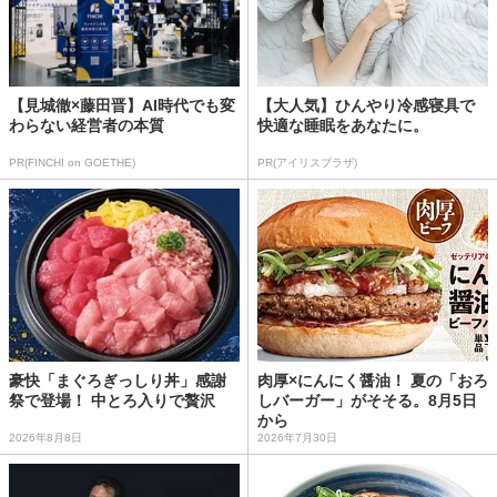
【見城徹×藤田晋】AI時代でも変
【大人気】ひんやり冷感寝具で
わらない経営者の本質
快適な睡眠をあなたに。
PR(FINCHI on GOETHE)
PR(アイリスプラザ)
豪快「まぐろぎっしり丼」感謝
肉厚×にんにく醤油！ 夏の「おろ
祭で登場！ 中とろ入りで贅沢
しバーガー」がそそる。8月5日
から
2026年8月8日
2026年7月30日