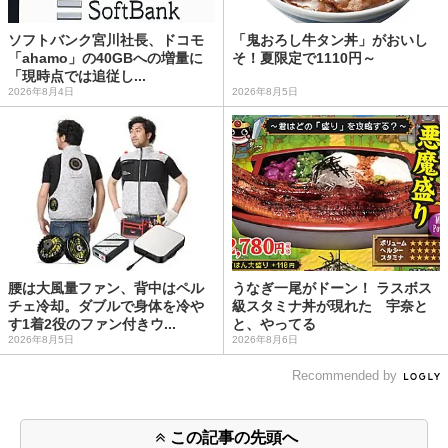
ソフトバンク宮川社長、ドコモ
「鬼おろし牛タン丼」がおいし
「ahamo」の40GBへの増量に
そ！夏限定で1110円～
「現時点では追従し...
2026年8月4日
2026年8月5日
腰は大風量ファン、背中はペル
うなぎ一尾がドーン！ ラスボス
チェ冷却。ダブルで身体を冷や
級スタミナ丼が現れた 宇奈と
す1着2役のファン付きウ...
と、やってる
2026年8月5日
2026年8月6日
Recommended by
この記事の先頭へ