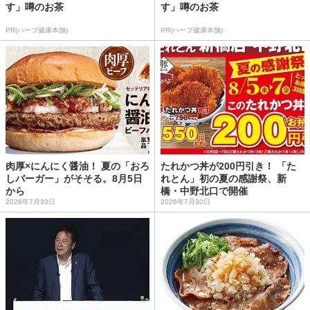
す」噂のお茶
す」噂のお茶
PR(ハーブ健康本舗)
PR(ハーブ健康本舗)
肉厚×にんにく醤油！ 夏の「おろ
たれかつ丼が200円引き！ 「た
しバーガー」がそそる。8月5日
れとん」初の夏の感謝祭、新
から
橋・中野北口で開催
2026年7月30日
2026年7月30日