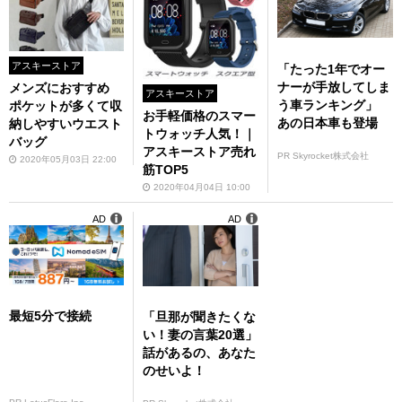
アスキーストア
「たった1年でオー
ナーが手放してしま
メンズにおすすめ
アスキーストア
う車ランキング」
ポケットが多くて収
お手軽価格のスマー
あの日本車も登場
納しやすいウエスト
トウォッチ人気！｜
バッグ
アスキーストア売れ
PR Skyrocket株式会社
2020年05月03日 22:00
筋TOP5
2020年04月04日 10:00
AD
AD
最短5分で接続
「旦那が聞きたくな
い！妻の言葉20選」
話があるの、あなた
のせいよ！