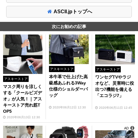
ASCII.jpトップへ
次にお勧めの記事
アスキーストア
アスキーストア
本牛革で仕上げた高
ワンセグTVやラジ
アスキーストア
級感あふれる3Way
オなど、災害時に役
マスク周りを涼しく
仕様のショルダーバ
出つ7機能を備える
する「クールビズデ
ッグ
「エコラジ7」
オ」が人気！｜アス
キーストア売れ筋T
2020年06月12日 12:30
2020年06月11日 12:45
OP5
2020年06月13日 12:30
AD