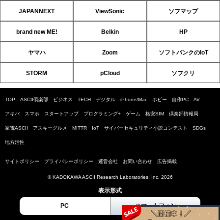
JAPANNEXT
ViewSonic
ソフマップ
brand new ME!
Belkin
HP
ヤマハ
Zoom
ソフトバンクのIoT
STORM
pCloud
ソフクリ
TOP
ASCII倶楽部
ビジネス
TECH
デジタル
iPhone/Mac
ホビー
自作PC
AV
アキバ
スマホ
スタートアップ
プログラミング+
ゲーム
格安SIM
倶楽部情報局
家電ASCII
アスキーグルメ
MITTR
IoT
サイバーセキュリティ小説コンテスト
SDGs
地方活性
サイトポリシー
プライバシーポリシー
運営会社
お問い合わせ
広告掲載
© KADOKAWA ASCII Research Laboratories, Inc. 2026
表示形式
PC
スマートフォン