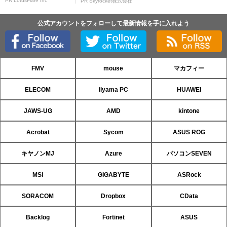
PR LotusFlare Inc
PR Skyrocket株式会社
公式アカウントをフォローして最新情報を手に入れよう
FMV
mouse
マカフィー
ELECOM
iiyama PC
HUAWEI
JAWS-UG
AMD
kintone
Acrobat
Sycom
ASUS ROG
キヤノンMJ
Azure
パソコンSEVEN
MSI
GIGABYTE
ASRock
SORACOM
Dropbox
CData
Backlog
Fortinet
ASUS