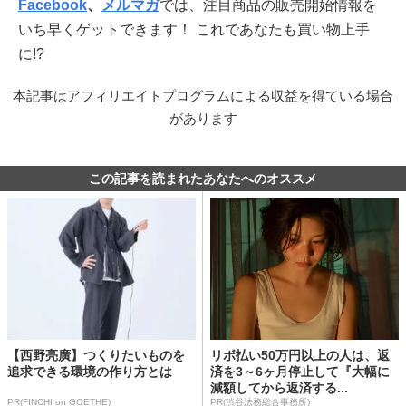
Facebook
、
メルマガ
では、注目商品の販売開始情報を
いち早くゲットできます！ これであなたも買い物上手
に!?
本記事はアフィリエイトプログラムによる収益を得ている場合
があります
この記事を読まれたあなたへのオススメ
【西野亮廣】つくりたいものを
リボ払い50万円以上の人は、返
追求できる環境の作り方とは
済を3～6ヶ月停止して『大幅に
減額してから返済する...
PR(FINCHI on GOETHE)
PR(渋谷法務総合事務所)