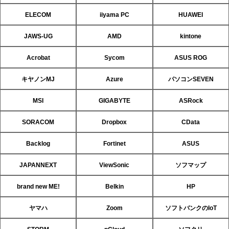
ELECOM
iiyama PC
HUAWEI
JAWS-UG
AMD
kintone
Acrobat
Sycom
ASUS ROG
キヤノンMJ
Azure
パソコンSEVEN
MSI
GIGABYTE
ASRock
SORACOM
Dropbox
CData
Backlog
Fortinet
ASUS
JAPANNEXT
ViewSonic
ソフマップ
brand new ME!
Belkin
HP
ヤマハ
Zoom
ソフトバンクのIoT