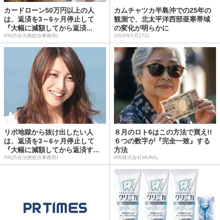
カードローン50万円以上の人
カムチャツカ半島沖での25年の
は、返済を3～6ヶ月停止して
観測で、北太平洋西部亜寒帯域
『大幅に減額してから返済...
の変化が明らかに
PR(渋谷法務総合事務所)
2026年5月27日
リボ地獄から抜け出したい人
８月のロト6はこの方法で買え!!
は、返済を3～6ヶ月停止して
６つの数字が『完全一致』する
『大幅に減額してから返済す...
方法
PR(渋谷法務総合事務所)
PR(株式会社MURA)