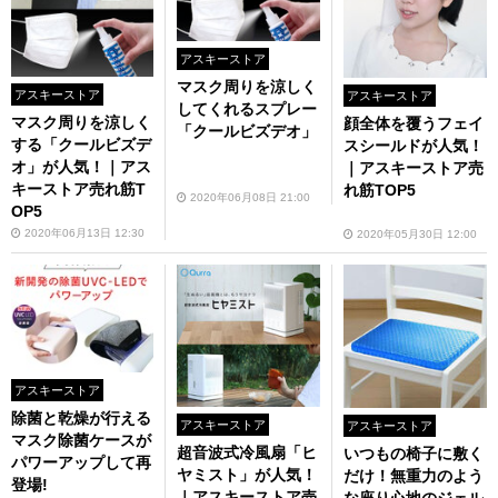
アスキーストア
マスク周りを涼しく
アスキーストア
アスキーストア
してくれるスプレー
マスク周りを涼しく
顔全体を覆うフェイ
「クールビズデオ」
する「クールビズデ
スシールドが人気！
オ」が人気！｜アス
｜アスキーストア売
キーストア売れ筋T
れ筋TOP5
2020年06月08日 21:00
OP5
2020年06月13日 12:30
2020年05月30日 12:00
アスキーストア
除菌と乾燥が行える
アスキーストア
アスキーストア
マスク除菌ケースが
超音波式冷風扇「ヒ
いつもの椅子に敷く
パワーアップして再
ヤミスト」が人気！
だけ！無重力のよう
登場!
｜アスキーストア売