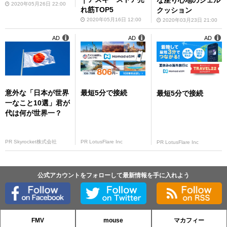
な座り心地のジェル
2020年05月26日 22:00
れ筋TOP5
クッション
2020年05月16日 12:00
2020年03月23日 21:00
AD
AD
AD
意外な「日本が世界
最短5分で接続
最短5分で接続
一なこと10選」君が
代は何が世界一？
PR Skyrocket株式会社
PR LotusFlare Inc
PR LotusFlare Inc
公式アカウントをフォローして最新情報を手に入れよう
FMV
mouse
マカフィー