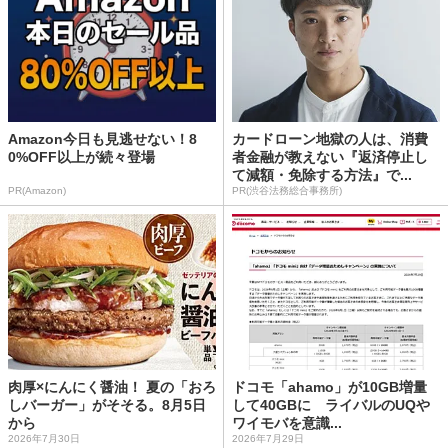
Amazon今日も見逃せない！8
カードローン地獄の人は、消費
0%OFF以上が続々登場
者金融が教えない『返済停止し
て減額・免除する方法』で...
PR(Amazon)
PR(渋谷法務総合事務所)
肉厚×にんにく醤油！ 夏の「おろ
ドコモ「ahamo」が10GB増量
しバーガー」がそそる。8月5日
して40GBに ライバルのUQや
から
ワイモバを意識...
2026年7月30日
2026年7月29日