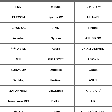
FMV
mouse
マカフィー
ELECOM
iiyama PC
HUAWEI
JAWS-UG
AMD
kintone
Acrobat
Sycom
ASUS ROG
キヤノンMJ
Azure
パソコンSEVEN
MSI
GIGABYTE
ASRock
SORACOM
Dropbox
CData
Backlog
Fortinet
ASUS
JAPANNEXT
ViewSonic
ソフマップ
brand new ME!
Belkin
HP