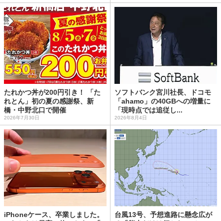
たれかつ丼が200円引き！ 「た
ソフトバンク宮川社長、ドコモ
れとん」初の夏の感謝祭、新
「ahamo」の40GBへの増量に
橋・中野北口で開催
「現時点では追従し...
2026年7月30日
2026年8月4日
iPhoneケース、卒業しました。
台風13号、予想進路に懸念広が