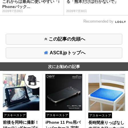
これからは最高に使いやすい「i
る「熊本だけは行かないで」
Phoneバック...
2026年7月28日
2026年7月30日
Recommended by
この記事の先頭へ
ASCII.jpトップへ
次にお勧めの記事
アスキーストア
アスキーストア
アスキーストア
前後を同時に撮影！
iPhone 11 Pro用バ
長時間座りっぱなし