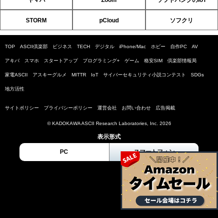
ヤマハ
Zoom
ソフトバンクのIoT
STORM
pCloud
ソフクリ
TOP
ASCII倶楽部
ビジネス
TECH
デジタル
iPhone/Mac
ホビー
自作PC
AV
アキバ
スマホ
スタートアップ
プログラミング+
ゲーム
格安SIM
倶楽部情報局
家電ASCII
アスキーグルメ
MITTR
IoT
サイバーセキュリティ小説コンテスト
SDGs
地方活性
サイトポリシー
プライバシーポリシー
運営会社
お問い合わせ
広告掲載
© KADOKAWA ASCII Research Laboratories, Inc. 2026
表示形式
PC
スマートフォン