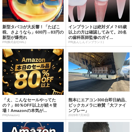
新型タバコが大反響！「たばこ
インプラントは絶対ダメ？65歳
税、さようなら」600円→83円の
以上の方は確認してみて。20名
新型が爆売れ
の歯科医師監修のガイ...
PR(株式会社HAL)
PR(あんしんインプラント)
「え、こんなセールやってた
熊本にエアコン300台即日納品、
の？」80％OFF以上が続々登
ビックカメラに称賛「大ファイ
場！Amazonの本気が...
ンプレー」
PR(Amazon)
2026年7月30日