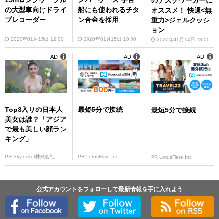
15mロングケーブル
ンパーケース 宇宙
のデスクワーカーに
の大型車向けドライ
船にも使われるチタ
オススメ！ 快適<無
ブレコーダー
ン合金を採用
重力>ジェルクッシ
ョン
2020年01月15日 12:00
2020年01月15日 10:00
2020年01月14日 23:00
AD
AD
AD
Top3入りの日本人
最短5分で接続
最短5分で接続
美女は誰？「アジア
で最も美しい顔ラン
キング」
PR Skyrocket株式会社
PR LotusFlare Inc
PR LotusFlare Inc
公式アカウントをフォローして最新情報を手に入れよう