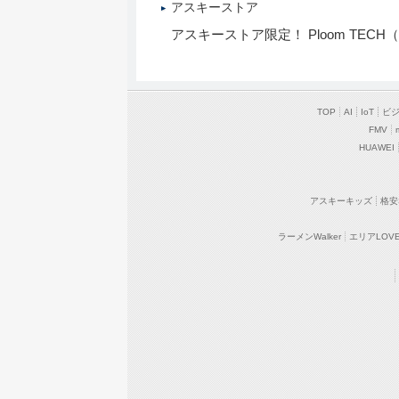
アスキーストア
アスキーストア限定！ Ploom TE
TOP
AI
IoT
ビ
FMV
HUAWEI
アスキーキッズ
格安
ラーメンWalker
エリアLOVEW