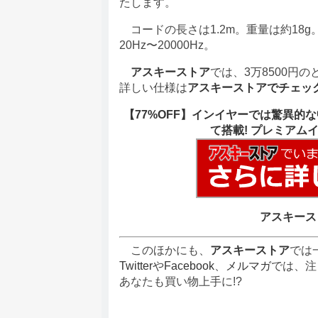
たします。
コードの長さは1.2m。重量は約18
20Hz〜20000Hz。
アスキーストア
では、3万8500円の
詳しい仕様は
アスキーストアでチェッ
【77%OFF】インイヤーでは驚異
て搭載! プレミアムイ
アスキース
このほかにも、
アスキーストア
では
Twitter
や
Facebook
、
メルマガ
では、注
あなたも買い物上手に!?