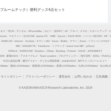
CH（プルームテック）便利グッズ4点セット
ジネス
TECH
デジタル
iPhone/Mac
ホビー
自作PC
AV
アキバ
スマホ
スタートアップ
mouse
マカフィー
ELECOM
iiyama PC
AMD
Sycom
ASUS ROG
パソコンSEVEN
HP
JAWS-UG
kintone
Acrobat
キヤノンMJ
Azure
Belkin
ヤマハ
Zoom
ソフトバンクのIoT
MSI
GIGABYTE
ViewSonic
ソフマップ
brand new ME!
pCloud
ASRock
SORACOM
Dropbox
CData
Backlog
Fortinet
ASUS
JAPANNEXT
SIM
家電ASCII
アスキーグルメ
Team Leaders
プログラミング＋
地方活性
SDGs
PUACL
今日の必読記事
週刊アスキー
デジタル用語辞典
mobileASCII
MITテクノロジーレビュー
alker
横浜LOVEWalker
西新宿LOVEWalker
夜景LOVEWalker
九州LOVEWalker
丸の内LOV
サイトポリシー
プライバシーポリシー
運営会社
お問い合わせ
広告掲載
© KADOKAWA ASCII Research Laboratories, Inc. 2026