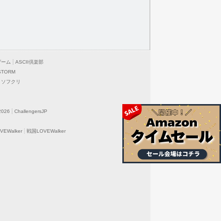
ゲーム
ASCII倶楽部
STORM
ソフクリ
2026
ChallengersJP
EWalker
戦国LOVEWalker