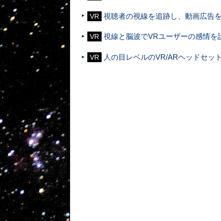
視聴者の視線を追跡し、動画広告
VR
視線と脳波でVRユーザーの感情を
VR
人の目レベルのVR/ARヘッドセッ
VR