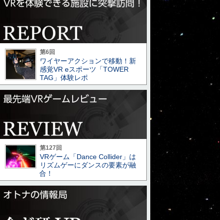
第6回
ワイヤーアクションで移動！新
感覚VR eスポーツ「TOWER
TAG」体験レポ
第127回
VRゲーム「Dance Collider」は
リズムゲーにダンスの要素が融
合！