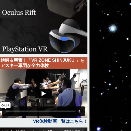
絶叫＆興奮！「VR ZONE SHINJUKU 」を
アスキー軍団が全力体験
VR体験動画一覧はこちら！