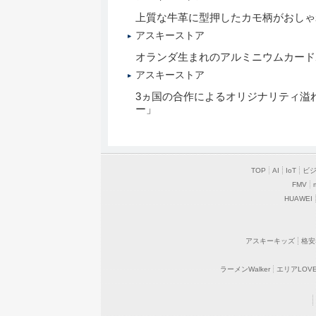
上質な牛革に型押したカモ柄がおしゃ
アスキーストア
オランダ生まれのアルミニウムカード
アスキーストア
3ヵ国の合作によるオリジナリティ溢
ー」
TOP
AI
IoT
ビ
FMV
HUAWEI
アスキーキッズ
格安
ラーメンWalker
エリアLOVEW