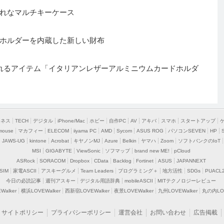
れなマルチキーケース
ホルダーを内蔵した新しい財布
れるアイテム「イタリアンレザーアルミニウムカードホルダ
ジネス
TECH
デジタル
iPhone/Mac
ホビー
自作PC
AV
アキバ
スマホ
スタートアップ
mouse
マカフィー
ELECOM
iiyama PC
AMD
Sycom
ASUS ROG
パソコンSEVEN
HP
JAWS-UG
kintone
Acrobat
キヤノンMJ
Azure
Belkin
ヤマハ
Zoom
ソフトバンクのIoT
MSI
GIGABYTE
ViewSonic
ソフマップ
brand new ME!
pCloud
ASRock
SORACOM
Dropbox
CData
Backlog
Fortinet
ASUS
JAPANNEXT
SIM
家電ASCII
アスキーグルメ
Team Leaders
プログラミング＋
地方活性
SDGs
PUACL
今日の必読記事
週刊アスキー
デジタル用語辞典
mobileASCII
MITテクノロジーレビュー
alker
横浜LOVEWalker
西新宿LOVEWalker
夜景LOVEWalker
九州LOVEWalker
丸の内LOV
サイトポリシー
プライバシーポリシー
運営会社
お問い合わせ
広告掲載