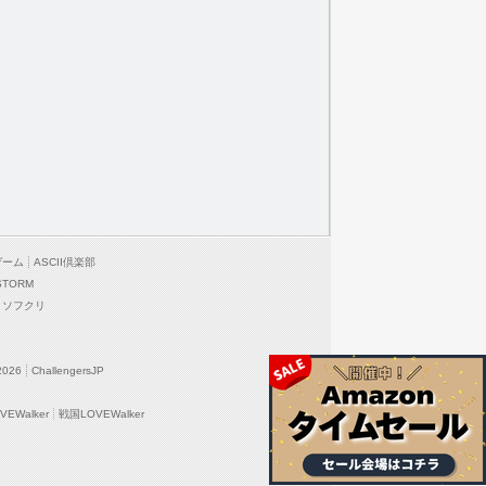
ゲーム
ASCII倶楽部
STORM
ソフクリ
2026
ChallengersJP
EWalker
戦国LOVEWalker