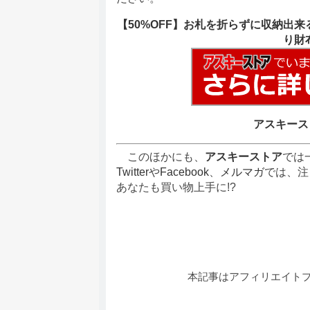
【50%OFF】お札を折らずに収納出来
り財
アスキース
このほかにも、
アスキーストア
では
Twitter
や
Facebook
、
メルマガ
では、注
あなたも買い物上手に!?
本記事はアフィリエイト