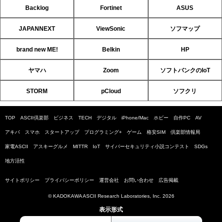
Backlog
Fortinet
ASUS
JAPANNEXT
ViewSonic
ソフマップ
brand new ME!
Belkin
HP
ヤマハ
Zoom
ソフトバンクのIoT
STORM
pCloud
ソフクリ
TOP
ASCII倶楽部
ビジネス
TECH
デジタル
iPhone/Mac
ホビー
自作PC
AV
アキバ
スマホ
スタートアップ
プログラミング+
ゲーム
格安SIM
倶楽部情報局
家電ASCII
アスキーグルメ
MITTR
IoT
サイバーセキュリティ小説コンテスト
SDGs
地方活性
サイトポリシー
プライバシーポリシー
運営会社
お問い合わせ
広告掲載
© KADOKAWA ASCII Research Laboratories, Inc. 2026
表示形式