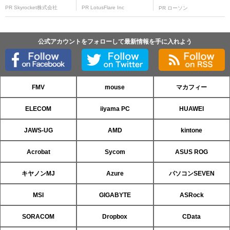
PR Skyrocket株式会社
PR LotusFlare Inc
PR ローソン
公式アカウントをフォローして最新情報を手に入れよう
FMV
mouse
マカフィー
ELECOM
iiyama PC
HUAWEI
JAWS-UG
AMD
kintone
Acrobat
Sycom
ASUS ROG
キヤノンMJ
Azure
パソコンSEVEN
MSI
GIGABYTE
ASRock
SORACOM
Dropbox
CData