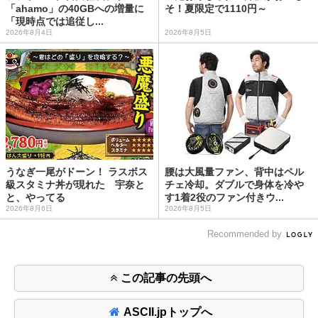
「ahamo」の40GBへの増量に
そ！夏限定で1110円～
「現時点では追従し...
2026年8月4日
2026年8月5日
うなぎ一尾がドーン！ ラスボス
腰は大風量ファン、背中はペル
級スタミナ丼が現れた 宇奈と
チェ冷却。ダブルで身体を冷や
と、やってる
す1着2役のファン付きウ...
2026年8月6日
2026年8月5日
Recommended by
この記事の先頭へ
ASCII.jpトップへ