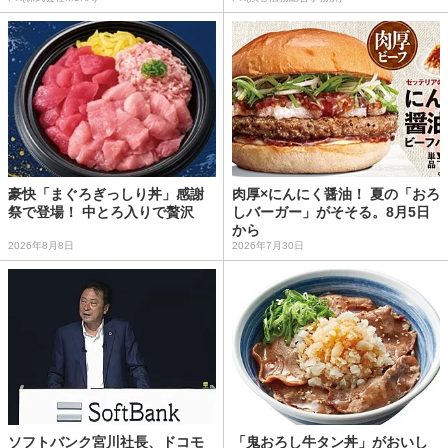
豪快「まぐろぎっしり丼」感謝
肉厚×にんにく醤油！ 夏の「おろ
祭で登場！ 中とろ入りで贅沢
しバーガー」がそそる。8月5日
から
2026年8月8日
2026年7月30日
ソフトバンク宮川社長、ドコモ
「鬼おろし牛タン丼」がおいし