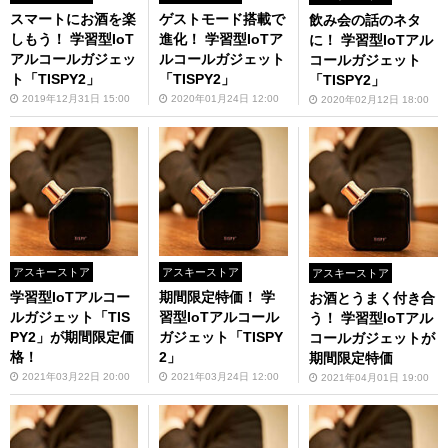
スマートにお酒を楽
ゲストモード搭載で
飲み会の話のネタ
しもう！ 学習型IoT
進化！ 学習型IoTア
に！ 学習型IoTアル
アルコールガジェッ
ルコールガジェット
コールガジェット
ト「TISPY2」
「TISPY2」
「TISPY2」
2019年12月31日 15:00
2020年01月24日 12:00
2020年02月12日 18:00
アスキーストア
アスキーストア
アスキーストア
学習型IoTアルコー
期間限定特価！ 学
お酒とうまく付き合
ルガジェット「TIS
習型IoTアルコール
う！ 学習型IoTアル
PY2」が期間限定価
ガジェット「TISPY
コールガジェットが
格！
2」
期間限定特価
2021年03月22日 20:00
2021年03月24日 12:00
2021年04月01日 19:00