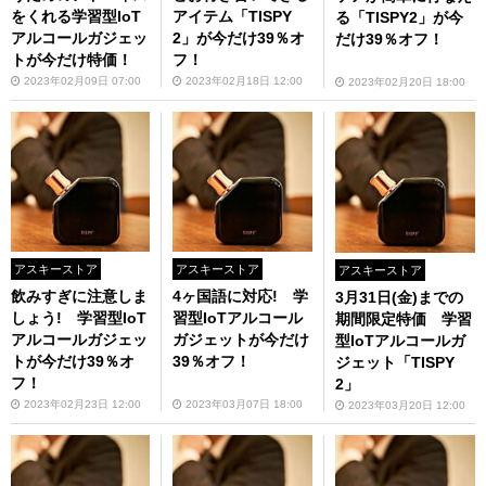
をくれる学習型IoT
アイテム「TISPY
る「TISPY2」が今
アルコールガジェッ
2」が今だけ39％オ
だけ39％オフ！
トが今だけ特価！
フ！
2023年02月09日 07:00
2023年02月18日 12:00
2023年02月20日 18:00
アスキーストア
アスキーストア
アスキーストア
飲みすぎに注意しま
4ヶ国語に対応! 学
3月31日(金)までの
しょう! 学習型IoT
習型IoTアルコール
期間限定特価 学習
アルコールガジェッ
ガジェットが今だけ
型IoTアルコールガ
トが今だけ39％オ
39％オフ！
ジェット「TISPY
フ！
2」
2023年02月23日 12:00
2023年03月07日 18:00
2023年03月20日 12:00