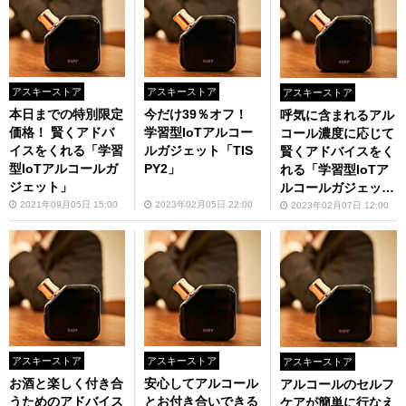
アスキーストア
アスキーストア
アスキーストア
本日までの特別限定
今だけ39％オフ！
呼気に含まれるアル
価格！ 賢くアドバ
学習型IoTアルコー
コール濃度に応じて
イスをくれる「学習
ルガジェット「TIS
賢くアドバイスをく
型IoTアルコールガ
PY2」
れる「学習型IoTア
ジェット」
ルコールガジェッ
ト」
2021年09月05日 15:00
2023年02月05日 22:00
2023年02月07日 12:00
アスキーストア
アスキーストア
アスキーストア
お酒と楽しく付き合
安心してアルコール
アルコールのセルフ
うためのアドバイス
とお付き合いできる
ケアが簡単に行なえ