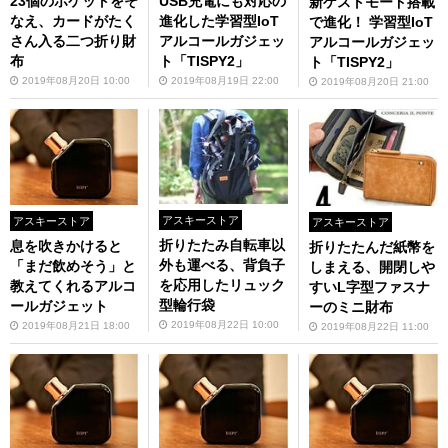
23個のポケットをそ
USB充電にも対応の
新ゲストモード搭載
なえ、カードがたく
進化した学習型IoT
で進化！ 学習型IoT
さん入る二つ折り財
アルコールガジェッ
アルコールガジェッ
布
ト「TISPY2」
ト「TISPY2」
2019年08月20日 10:00
2019年08月19日 22:00
2019年08月20日 21:00
アスキーストア
アスキーストア
アスキーストア
折りたたみ自転車以
息を吹きかけると
折りたたんだ紙幣を
外も運べる、背負子
「まだ飲めそう」と
しまえる、開閉しや
を応用したリュック
教えてくれるアルコ
すいL字型ファスナ
型輪行袋
ールガジェット
ーのミニ財布
2019年08月22日 10:00
2019年08月21日 18:00
2019年08月22日 11:00