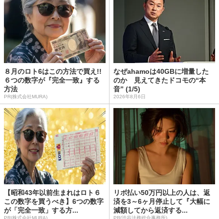
８月のロト6はこの方法で買え!!
なぜahamoは40GBに増量した
６つの数字が『完全一致』する
のか 見えてきたドコモの“本
方法
音” (1/5)
PR(株式会社MURA)
2026年8月6日
【昭和43年以前生まれはロト６
リボ払い50万円以上の人は、返
この数字を買うべき】6つの数字
済を3～6ヶ月停止して『大幅に
が「完全一致」する方...
減額してから返済する...
PR(株式会社MURA)
PR(渋谷法務総合事務所)