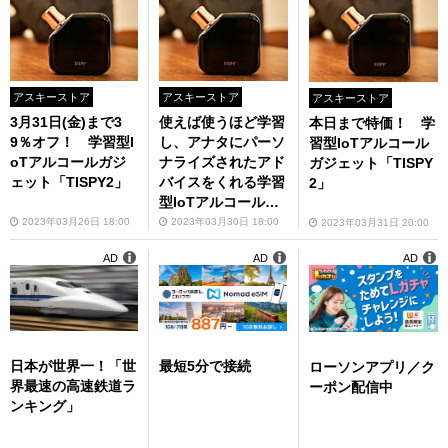
アスキーストア
アスキーストア
アスキーストア
3月31日(金)まで3
使えば使うほど学習
本日まで特価！ 学
9％オフ！ 学習型I
し、アナタにパーソ
習型IoTアルコール
oTアルコールガジ
ナライズされたアド
ガジェット「TISPY
ェット「TISPY2」
バイスをくれる学習
2」
型IoTアルコールガ
ジェットが今だけ特
2023年03月26日 18:00
2023年03月30日 18:00
2023年03月31日 20:00
価！
AD
AD
AD
日本が世界一！「世
最短5分で接続
ローソンアプリ／ク
界最速の高速鉄道ラ
ーポン配信中
ンキング」