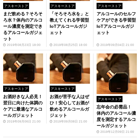
アスキーストア
アスキーストア
アスキーストア
まだ飲める？そろそ
「そろそろ水を」と
アルコールのセルフ
ろ水？体内のアルコ
教えてくれる学習型
ケアができる学習型
ール濃度を測定でき
IoTアルコールガジ
IoTアルコールガジ
るアルコールガジェ
ェット
ェット
ット
2019年08月23日 18:00
2019年08月25日 18:00
2019年09月04日 21:00
アスキーストア
アスキーストア
お酒好きな人必見！
お酒が苦手な人はぜ
アスキーストア
翌日に向けた体調の
ひ！安心してお酒が
忘年会の必需品！
ケアに最適なアルコ
飲めるアルコールガ
体内のアルコール濃
ールガジェット
ジェット
度を測定するアルコ
2019年09月06日 21:00
2019年09月08日 21:00
ールガジェット
2019年12月09日 21:00