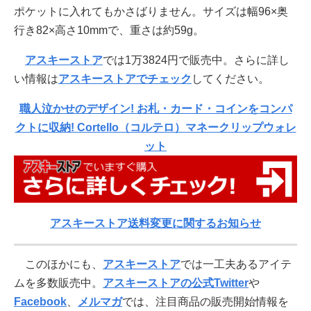
ポケットに入れてもかさばりません。サイズは幅96×奥
行き82×高さ10mmで、重さは約59g。
アスキーストア
では1万3824円で販売中。さらに詳し
い情報は
アスキーストアでチェック
してください。
職人泣かせのデザイン! お札・カード・コインをコンパ
クトに収納! Cortello（コルテロ）マネークリップウォレ
ット
アスキーストア送料変更に関するお知らせ
このほかにも、
アスキーストア
では一工夫あるアイテ
ムを多数販売中。
アスキーストアの公式Twitter
や
Facebook
、
メルマガ
では、注目商品の販売開始情報を