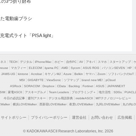
ズの3つ折り財布
けた電動歯ブラシ
式ライト「PISA light」
ジネス
TECH
デジタル
iPhone/Mac
ホビー
自作PC
AV
アキバ
スマホ
スタートアップ
mouse
マカフィー
ELECOM
iiyama PC
AMD
Sycom
ASUS ROG
パソコンSEVEN
HP
JAWS-UG
kintone
Acrobat
キヤノンMJ
Azure
Belkin
ヤマハ
Zoom
ソフトバンクのIoT
MSI
GIGABYTE
ViewSonic
ソフマップ
brand new ME!
pCloud
ASRock
SORACOM
Dropbox
CData
Backlog
Fortinet
ASUS
JAPANNEXT
SIM
家電ASCII
アスキーグルメ
Team Leaders
プログラミング＋
地方活性
SDGs
PUACL
今日の必読記事
週刊アスキー
デジタル用語辞典
mobileASCII
MITテクノロジーレビュー
alker
横浜LOVEWalker
西新宿LOVEWalker
夜景LOVEWalker
九州LOVEWalker
丸の内LOV
サイトポリシー
プライバシーポリシー
運営会社
お問い合わせ
広告掲載
© KADOKAWA ASCII Research Laboratories, Inc. 2026