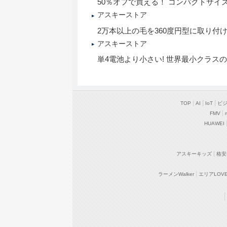
50％オフで買える！ コンパクトサイ
アスキーストア
2万本以上の毛を360度円型に取り付
アスキーストア
単4電池より小さい! 世界最小クラスの充電
TOP
AI
IoT
ビ
FMV
HUAWEI
アスキーキッズ
格安
ラーメンWalker
エリアLOVEW