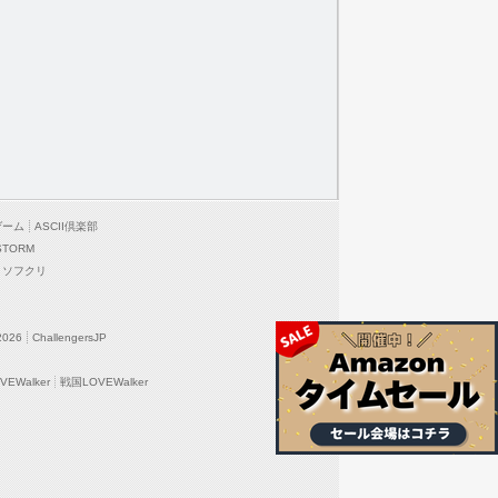
ゲーム
ASCII倶楽部
STORM
ソフクリ
2026
ChallengersJP
EWalker
戦国LOVEWalker