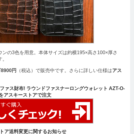
の3色を用意。本体サイズは約横195×高さ100×厚さ
す。
8900円
（税込）で販売中です。さらに詳しい仕様は
アス
ァス財布! ラウンドファスナーロングウォレット AZT-O-
1をアスキーストアで注文
トア送料変更に関するお知らせ