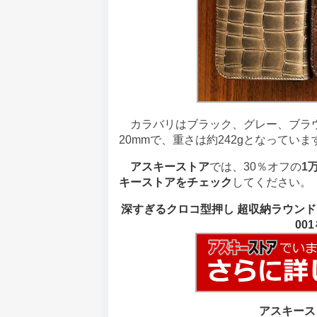
カラバリはブラック、グレー、ブラウン
20mmで、重さは約242gとなっていま
アスキーストア
では、30％オフの
1万
キーストアをチェック
してください。
深すぎるクロコ型押し 超収納ラウンドフ
00
アスキース