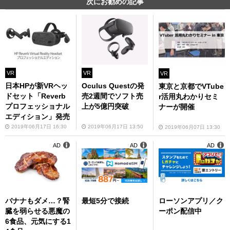
次にお勧めの記事
VR
VR
VR
日本HPが新VRヘッ
Oculus Questの発
東京と京都でVTube
ドセット「Reverb
売2週間でソフト売
r活用丸わかりセミ
プロフェッショナル
上が5億円突破
ナーが開催
エディション」発売
2019年06月17日 16:30
2019年06月17日 13:50
2019年06月07日 13:30
AD
AD
AD
バナナもダメ…？腎
最短5分で接続
ローソンアプリ／ク
臓を弱らせる悪魔の
ーポン配信中
6食品、元気にする1