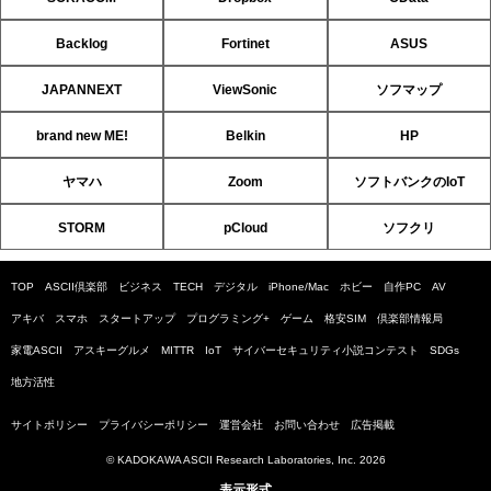
Backlog
Fortinet
ASUS
JAPANNEXT
ViewSonic
ソフマップ
brand new ME!
Belkin
HP
ヤマハ
Zoom
ソフトバンクのIoT
STORM
pCloud
ソフクリ
TOP
ASCII倶楽部
ビジネス
TECH
デジタル
iPhone/Mac
ホビー
自作PC
AV
アキバ
スマホ
スタートアップ
プログラミング+
ゲーム
格安SIM
倶楽部情報局
家電ASCII
アスキーグルメ
MITTR
IoT
サイバーセキュリティ小説コンテスト
SDGs
地方活性
サイトポリシー
プライバシーポリシー
運営会社
お問い合わせ
広告掲載
© KADOKAWA ASCII Research Laboratories, Inc. 2026
表示形式