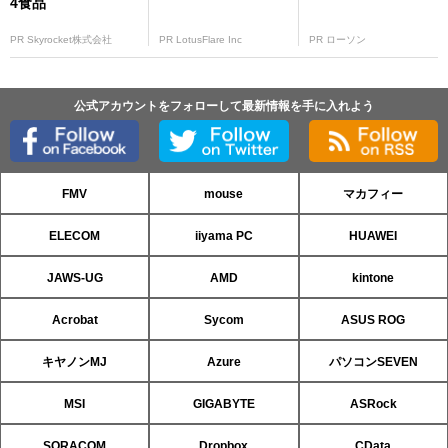
4食品
PR Skyrocket株式会社
PR LotusFlare Inc
PR ローソン
公式アカウントをフォローして最新情報を手に入れよう
FMV
mouse
マカフィー
ELECOM
iiyama PC
HUAWEI
JAWS-UG
AMD
kintone
Acrobat
Sycom
ASUS ROG
キヤノンMJ
Azure
パソコンSEVEN
MSI
GIGABYTE
ASRock
SORACOM
Dropbox
CData