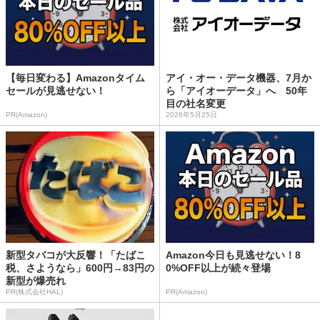
【毎日変わる】Amazonタイム
アイ・オー・データ機器、7月か
セールが見逃せない！
ら「アイオーデータ」へ 50年
目の社名変更
PR(Amazon)
2026年5月25日
新型タバコが大反響！「たばこ
Amazon今日も見逃せない！8
税、さようなら」600円→83円の
0%OFF以上が続々登場
新型が爆売れ
PR(株式会社HAL)
PR(Amazon)