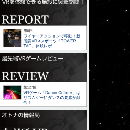
第6回
ワイヤーアクションで移動！新
感覚VR eスポーツ「TOWER
TAG」体験レポ
第127回
VRゲーム「Dance Collider」は
リズムゲーにダンスの要素が融
合！