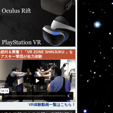
絶叫＆興奮！「VR ZONE SHINJUKU 」を
アスキー軍団が全力体験
VR体験動画一覧はこちら！