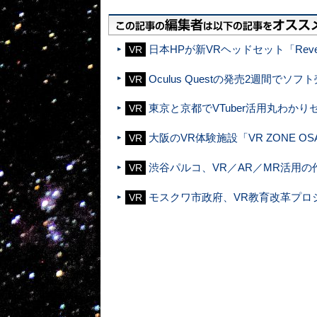
日本HPが新VRヘッドセット「Re
VR
Oculus Questの発売2週間でソ
VR
東京と京都でVTuber活用丸わか
VR
大阪のVR体験施設「VR ZONE O
VR
渋谷パルコ、VR／AR／MR活用の
VR
モスクワ市政府、VR教育改革プロ
VR