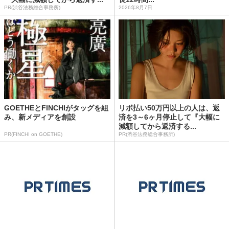
PR(渋谷法務総合事務所)
2026年8月7日
GOETHEとFINCHIがタッグを組
リボ払い50万円以上の人は、返
み、新メディアを創設
済を3～6ヶ月停止して『大幅に
減額してから返済する...
PR(FINCHI on GOETHE)
PR(渋谷法務総合事務所)