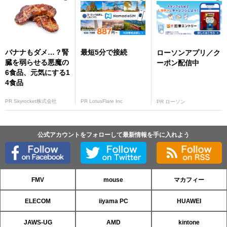
バナナもダメ…？腎
最短5分で接続
ローソンアプリ／ク
臓を弱らせる悪魔の
ーポン配信中
6食品、元気にする1
4食品
PR Skyrocket株式会社
PR LotusFlare Inc
PR ローソン
公式アカウントをフォローして最新情報を手に入れよう
FMV
mouse
マカフィー
ELECOM
iiyama PC
HUAWEI
JAWS-UG
AMD
kintone