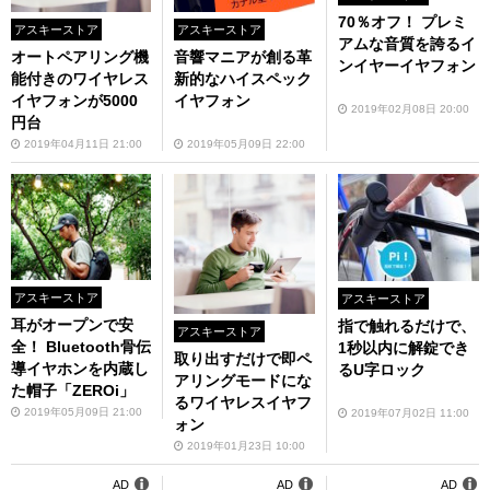
70％オフ！ プレミ
アスキーストア
アスキーストア
アムな音質を誇るイ
オートペアリング機
音響マニアが創る革
ンイヤーイヤフォン
能付きのワイヤレス
新的なハイスペック
イヤフォンが5000
イヤフォン
2019年02月08日 20:00
円台
2019年04月11日 21:00
2019年05月09日 22:00
アスキーストア
アスキーストア
耳がオープンで安
指で触れるだけで、
アスキーストア
全！ Bluetooth骨伝
1秒以内に解錠でき
取り出すだけで即ペ
導イヤホンを内蔵し
るU字ロック
アリングモードにな
た帽子「ZEROi」
るワイヤレスイヤフ
2019年05月09日 21:00
2019年07月02日 11:00
ォン
2019年01月23日 10:00
AD
AD
AD