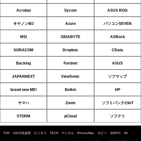
Acrobat
Sycom
ASUS ROG
キヤノンMJ
Azure
パソコンSEVEN
MSI
GIGABYTE
ASRock
SORACOM
Dropbox
CData
Backlog
Fortinet
ASUS
JAPANNEXT
ViewSonic
ソフマップ
brand new ME!
Belkin
HP
ヤマハ
Zoom
ソフトバンクのIoT
STORM
pCloud
ソフクリ
TOP
ASCII倶楽部
ビジネス
TECH
デジタル
iPhone/Mac
ホビー
自作PC
AV