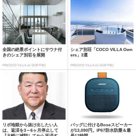
全国の絶景ポイントにサウナ付
シェア別荘「COCO VILLA Own
きのシェア別荘を展開
ers」3選
PR(COCO VILLA on GOETHE)
PR(COCO VILLA on GOETHE)
リボ地獄から抜け出したい人
バッグに付けるBoseスピーカー
は、返済を3～6ヶ月停止して
が13,090円。IP67防水防塵＆最
『大幅に減額してから返済す...
長12時間...