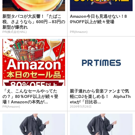
新型タバコが大反響！「たばこ
Amazon今日も見逃せない！8
税、さようなら」600円→83円の
0%OFF以上が続々登場
新型が爆売れ
PR(株式会社HAL)
PR(Amazon)
「え、こんなセールやってた
親子連れから音楽ファンまで気
の？」80％OFF以上が続々登
軽にDJを楽しめる！ AlphaTh
場！Amazonの本気が...
etaが「日比谷...
PR(Amazon)
2026年5月26日