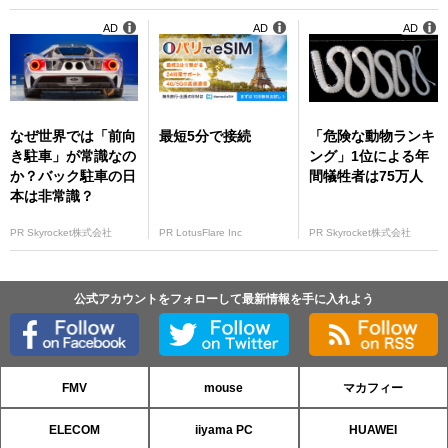
AD
AD
AD
なぜ世界では「前向
最短5分で接続
「危険な動物ランキ
き駐車」が常識なの
ング」1位による年
か？バック駐車の日
間犠牲者は75万人
本は非常識？
PR Skyrocket株式会社
PR LotusFlare Inc
PR Skyrocket株式会社
公式アカウントをフォローして最新情報を手に入れよう
FMV
mouse
マカフィー
ELECOM
iiyama PC
HUAWEI