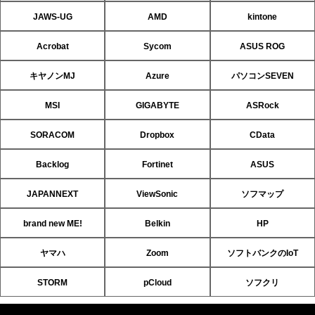
JAWS-UG
AMD
kintone
Acrobat
Sycom
ASUS ROG
キヤノンMJ
Azure
パソコンSEVEN
MSI
GIGABYTE
ASRock
SORACOM
Dropbox
CData
Backlog
Fortinet
ASUS
JAPANNEXT
ViewSonic
ソフマップ
brand new ME!
Belkin
HP
ヤマハ
Zoom
ソフトバンクのIoT
STORM
pCloud
ソフクリ