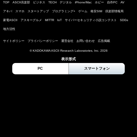
TOP
ASCII倶楽部
ビジネス
TECH
デジタル
iPhone/Mac
ホビー
自作PC
AV
アキバ
スマホ
スタートアップ
プログラミング+
ゲーム
格安SIM
倶楽部情報局
家電ASCII
アスキーグルメ
MITTR
IoT
サイバーセキュリティ小説コンテスト
SDGs
地方活性
サイトポリシー
プライバシーポリシー
運営会社
お問い合わせ
広告掲載
© KADOKAWA ASCII Research Laboratories, Inc. 2026
表示形式
PC
スマートフォン