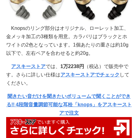
Knopsのリング部分はオリジナル、ローレット加工、
金メッキ加工の3種類を用意。カラバリはブラックとホ
ワイトの2色となっています。1個あたりの重さは約10g
以下で、左右ペアを合わせると約20g。
アスキーストア
では、
1万2238円
（税込）で販売中で
す。さらに詳しい仕様は
アスキーストアでチェック
して
ください。
聞きたい音だけを聞きたいボリュームで聞くことができ
る!! 4段階音量調節可能な耳栓「knops」をアスキースト
アで注文