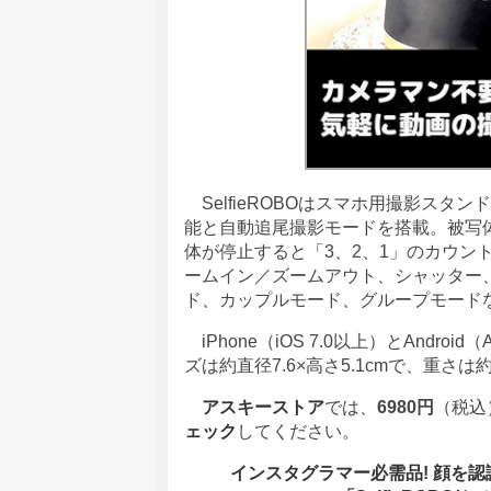
SelfieROBOはスマホ用撮影ス
能と自動追尾撮影モードを搭載。被写
体が停止すると「3、2、1」のカウン
ームイン／ズームアウト、シャッター
ド、カップルモード、グループモード
iPhone（iOS 7.0以上）とAndro
ズは約直径7.6×高さ5.1cmで、重さは約
アスキーストア
では、
6980円
（税込
ェック
してください。
インスタグラマー必需品! 顔を