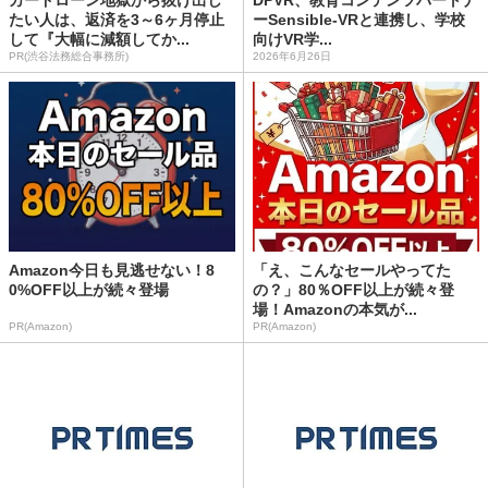
カードローン地獄から抜け出し
DPVR、教育コンテンツパートナ
たい人は、返済を3～6ヶ月停止
ーSensible-VRと連携し、学校
して『大幅に減額してか...
向けVR学...
PR(渋谷法務総合事務所)
2026年6月26日
Amazon今日も見逃せない！8
「え、こんなセールやってた
0%OFF以上が続々登場
の？」80％OFF以上が続々登
場！Amazonの本気が...
PR(Amazon)
PR(Amazon)