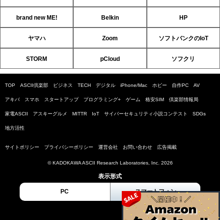
brand new ME!
Belkin
HP
ヤマハ
Zoom
ソフトバンクのIoT
STORM
pCloud
ソフクリ
TOP
ASCII倶楽部
ビジネス
TECH
デジタル
iPhone/Mac
ホビー
自作PC
AV
アキバ
スマホ
スタートアップ
プログラミング+
ゲーム
格安SIM
倶楽部情報局
家電ASCII
アスキーグルメ
MITTR
IoT
サイバーセキュリティ小説コンテスト
SDGs
地方活性
サイトポリシー
プライバシーポリシー
運営会社
お問い合わせ
広告掲載
© KADOKAWA ASCII Research Laboratories, Inc. 2026
表示形式
PC
スマートフォン