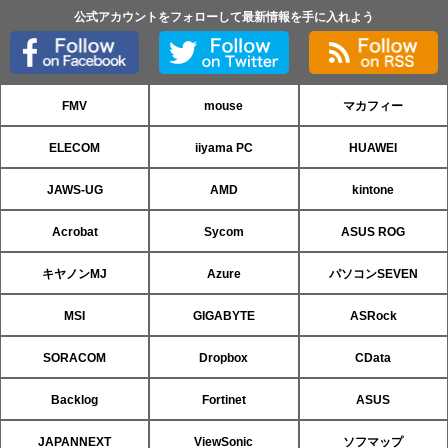
公式アカウントをフォローして最新情報を手に入れよう
FMV
mouse
マカフィー
ELECOM
iiyama PC
HUAWEI
JAWS-UG
AMD
kintone
Acrobat
Sycom
ASUS ROG
キヤノンMJ
Azure
パソコンSEVEN
MSI
GIGABYTE
ASRock
SORACOM
Dropbox
CData
Backlog
Fortinet
ASUS
JAPANNEXT
ViewSonic
ソフマップ