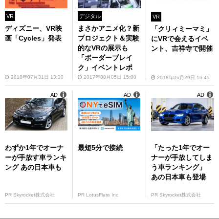
VR
デジタル
VR
ディズニー、VR映
まさかアニメ化？新
「クリィミーマミ」
画「Cycles」発表
プロジェクト＆実験
にVRで会えるイベ
的なVRの展示も
ント、吉祥寺で開催
「ボーダーブレイ
ク」イベントレポ
2018年07月31日 13:30
2017年08月05日 15:00
2018年06月29日 16:45
AD
AD
AD
わずか1年でオーナ
最短5分で接続
「たった1年でオー
ーが手放す車ランキ
ナーが手放してしま
ング あの日本車も
う車ランキング」
あの日本車も登場
PR Skyrocket株式会社
PR LotusFlare Inc
PR Skyrocket株式会社