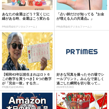
あなたの金運はどう？宝くじに
「占い師だけが知ってる〝お金
縁がある時、金運はこう変わる
が増える人の共通点〟」
PR(合同会社デジタルファーム )
PR(合同会社デジタルファーム )
【昭和43年以前生まれはロト６
好きな写真を撮ったその場でシ
この数字を買うべき】6つの数字
ールプリント。みんなで楽しく
が「完全一致」する方...
過ごした瞬間を切り取って...
PR(株式会社MURA)
2026年5月28日