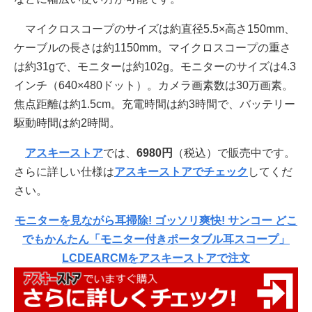
マイクロスコープのサイズは約直径5.5×高さ150mm、
ケーブルの長さは約1150mm。マイクロスコープの重さ
は約31gで、モニターは約102g。モニターのサイズは4.3
インチ（640×480ドット）。カメラ画素数は30万画素。
焦点距離は約1.5cm。充電時間は約3時間で、バッテリー
駆動時間は約2時間。
アスキーストア
では、
6980円
（税込）で販売中です。
さらに詳しい仕様は
アスキーストアでチェック
してくだ
さい。
モニターを見ながら耳掃除! ゴッソリ爽快! サンコー どこ
でもかんたん「モニター付きポータブル耳スコープ」
LCDEARCMをアスキーストアで注文