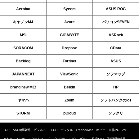
Acrobat
Sycom
ASUS ROG
キヤノンMJ
Azure
パソコンSEVEN
MSI
GIGABYTE
ASRock
SORACOM
Dropbox
CData
Backlog
Fortinet
ASUS
JAPANNEXT
ViewSonic
ソフマップ
brand new ME!
Belkin
HP
ヤマハ
Zoom
ソフトバンクのIoT
STORM
pCloud
ソフクリ
TOP
ASCII倶楽部
ビジネス
TECH
デジタル
iPhone/Mac
ホビー
自作PC
AV
アキバ
スマホ
スタートアップ
プログラミング+
ゲーム
格安SIM
倶楽部情報局