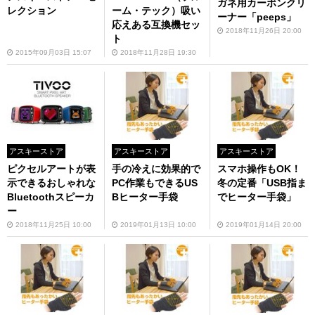
ガネ用カーボンクリ
レクション
ーム・テック）吸い
ーナー「peeps」
応えある互換機セッ
2018年11月26日 20:00
ト
2015年09月03日 15:07
2018年11月28日 19:30
アスキーストア
アスキーストア
アスキーストア
ピクセルアートが表
手の冷えに効果的で
スマホ操作もOK！
示できるおしゃれな
PC作業もできるUS
冬の定番「USB指ま
Bluetoothスピーカ
Bヒーター手袋
でヒーター手袋」
ー
2018年11月25日 10:00
2019年01月13日 10:00
2019年01月14日 20:00