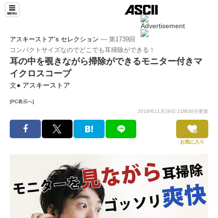
アスキーストア’s セレクション
― 第1739回
コンパクトサイズなのでどこでも耳掃除ができる！
耳の中を覗きながら掃除ができるモニター付きマ
イクロスコープ
文●
アスキーストア
[PC表示へ]
2018年11月29日 21時30分更新
お気に入り