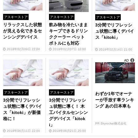
アスキーストア
アスキーストア
アスキーストア
リラックスした状態
飲み物を冷たいまま
3分間でリフレッシ
が見える化できるセ
キープできるドリン
ュ状態に導くデバイ
ンシングデバイス
ククーラー ペット
ス「kitoki」
ボトルにも対応
2019年02月09日 22:00
2019年02月07日 10:00
2019年02月14日 21:00
AD
アスキーストア
アスキーストア
わずか1年でオーナ
ーが手放す車ランキ
3分間でリフレッシ
3分間でリフレッシ
ング あの日本車も
ュ状態に導くデバイ
ュ状態に導く！ 木
ス「kitoki」が新価
工バイタルセンシン
格に！
グデバイス「kitok
PR Skyrocket株式会社
i」
2019年06月11日 22:00
2019年06月21日 20:00