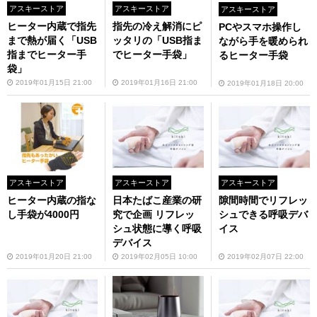
アスキーストア
アスキーストア
アスキーストア
ヒーター内蔵で指先
指先の冷え解消にピ
PCやスマホ操作し
まで熱が届く「USB
ッタリの「USB指ま
ながら手を暖められ
指までヒーター手
でヒーター手袋」
るヒーター手袋
袋」
2019年01月15日 21:00
2019年01月16日 21:00
2019年01月18日 20:00
アスキーストア
アスキーストア
アスキーストア
ヒーター内蔵の指な
日本たばこ産業の研
隙間時間でリフレッ
し手袋が4000円
究で企画 リフレッ
シュできる呼吸デバ
シュ状態に導く呼吸
イス
デバイス
2019年01月20日 21:00
2019年02月05日 10:00
2019年02月07日 22:00