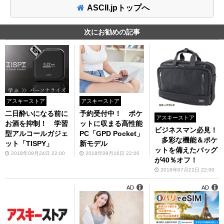
ASCII.jpトップへ
次にお勧めの記事
アスキーストア
アスキーストア
二日酔いになる前に
予約受付中！ ポケ
アスキーストア
お酒を抑制！ 学習
ットに収まる高性能
ビジネスマン必見！
型アルコールガジェ
PC「GPD Pocket」
多彩な機能＆ポケ
ット「TISPY」
新モデル
ットを備えたバッグ
2018年09月24日 22:00
2018年09月16日 22:00
が40％オフ！
2018年07月22日 22:00
AD
AD