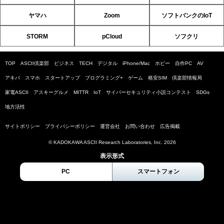
ヤマハ
Zoom
ソフトバンクのIoT
STORM
pCloud
ソフクリ
TOP
ASCII倶楽部
ビジネス
TECH
デジタル
iPhone/Mac
ホビー
自作PC
AV
アキバ
スマホ
スタートアップ
プログラミング+
ゲーム
格安SIM
倶楽部情報局
家電ASCII
アスキーグルメ
MITTR
IoT
サイバーセキュリティ小説コンテスト
SDGs
地方活性
サイトポリシー
プライバシーポリシー
運営会社
お問い合わせ
広告掲載
© KADOKAWA ASCII Research Laboratories, Inc. 2026
表示形式
PC
スマートフォン