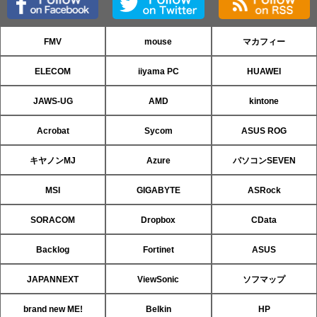
FMV
mouse
マカフィー
ELECOM
iiyama PC
HUAWEI
JAWS-UG
AMD
kintone
Acrobat
Sycom
ASUS ROG
キヤノンMJ
Azure
パソコンSEVEN
MSI
GIGABYTE
ASRock
SORACOM
Dropbox
CData
Backlog
Fortinet
ASUS
JAPANNEXT
ViewSonic
ソフマップ
brand new ME!
Belkin
HP