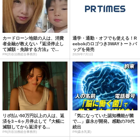
カードローン地獄の人は、消費
通学・通勤・オフでも使える！R
者金融が教えない『返済停止し
eebokのロゴつき3WAYトートバ
て減額・免除する方法』で...
ッグを発売
PR(渋谷法務総合事務所)
2026年7月1日
リボ払い50万円以上の人は、返
「気になっていた認知機能が菌
済を3～6ヶ月停止して『大幅に
で…」森永が開発。感動の70代
減額してから返済する...
続出
PR(渋谷法務総合事務所)
PR(森永乳業)