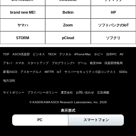
brand new ME!
Belkin
HP
ヤマハ
Zoom
ソフトバンクのIoT
STORM
pCloud
ソフクリ
TOP
ASCII倶楽部
ビジネス
TECH
デジタル
iPhone/Mac
ホビー
自作PC
AV
アキバ
スマホ
スタートアップ
プログラミング+
ゲーム
格安SIM
倶楽部情報局
家電ASCII
アスキーグルメ
MITTR
IoT
サイバーセキュリティ小説コンテスト
SDGs
地方活性
サイトポリシー
プライバシーポリシー
運営会社
お問い合わせ
広告掲載
© KADOKAWA ASCII Research Laboratories, Inc. 2026
表示形式
PC
スマートフォン