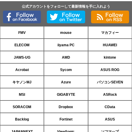
公式アカウントをフォローして最新情報を手に入れよう
FMV
mouse
マカフィー
ELECOM
iiyama PC
HUAWEI
JAWS-UG
AMD
kintone
Acrobat
Sycom
ASUS ROG
キヤノンMJ
Azure
パソコンSEVEN
MSI
GIGABYTE
ASRock
SORACOM
Dropbox
CData
Backlog
Fortinet
ASUS
JAPANNEXT
ViewSonic
ソフマップ