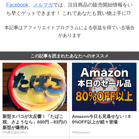
Facebook
、
メルマガ
では、注目商品の販売開始情報をい
ち早くゲットできます！ これであなたも買い物上手に!?
本記事はアフィリエイトプログラムによる収益を得ている場合
があります
この記事を読まれたあなたへのオススメ
新型タバコが大反響！「たばこ
Amazon今日も見逃せない！8
税、さようなら」600円→83円の
0%OFF以上が続々登場
新型が爆売れ
PR(株式会社HAL)
PR(Amazon)