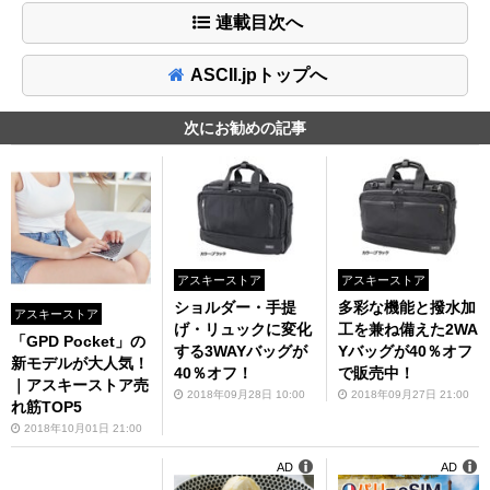
連載目次へ
ASCII.jpトップへ
次にお勧めの記事
アスキーストア
アスキーストア
ショルダー・手提
多彩な機能と撥水加
アスキーストア
げ・リュックに変化
工を兼ね備えた2WA
「GPD Pocket」の
する3WAYバッグが
Yバッグが40％オフ
新モデルが大人気！
40％オフ！
で販売中！
｜アスキーストア売
2018年09月28日 10:00
2018年09月27日 21:00
れ筋TOP5
2018年10月01日 21:00
AD
AD