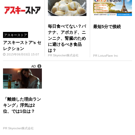
毎日食べてない？バ
最短5分で接続
ナナ、アボカド、ニ
アスキーストア
ンニク、腎臓のため
アスキーストア's セ
に避けるべき食品
レクション
は？
2015年09月03日 15:07
PR Skyrocket株式会社
PR LotusFlare Inc
AD
「離婚した理由ラン
キング」浮気は2
位、では1位は？
PR Skyrocket株式会社