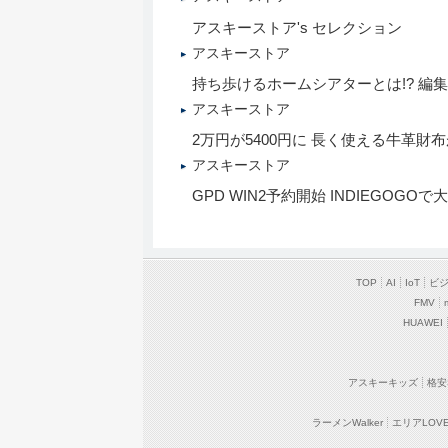
アスキーストア's セレクション
アスキーストア
持ち歩けるホームシアターとは!? 編
アスキーストア
2万円が5400円に 長く使える牛革財
アスキーストア
GPD WIN2予約開始 INDIEGOG
TOP
AI
IoT
ビ
FMV
HUAWEI
アスキーキッズ
格安
ラーメンWalker
エリアLOVEW