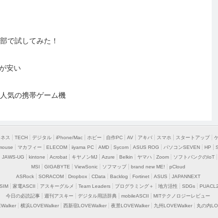
集部で試してみた！
布が安い
Oで大人気の携帯ゲーム機
ジネス
TECH
デジタル
iPhone/Mac
ホビー
自作PC
AV
アキバ
スマホ
スタートアップ
mouse
マカフィー
ELECOM
iiyama PC
AMD
Sycom
ASUS ROG
パソコンSEVEN
HP
JAWS-UG
kintone
Acrobat
キヤノンMJ
Azure
Belkin
ヤマハ
Zoom
ソフトバンクのIoT
MSI
GIGABYTE
ViewSonic
ソフマップ
brand new ME!
pCloud
ASRock
SORACOM
Dropbox
CData
Backlog
Fortinet
ASUS
JAPANNEXT
SIM
家電ASCII
アスキーグルメ
Team Leaders
プログラミング＋
地方活性
SDGs
PUACL
今日の必読記事
週刊アスキー
デジタル用語辞典
mobileASCII
MITテクノロジーレビュー
alker
横浜LOVEWalker
西新宿LOVEWalker
夜景LOVEWalker
九州LOVEWalker
丸の内LOV