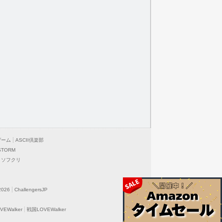
ゲーム
ASCII倶楽部
STORM
ソフクリ
2026
ChallengersJP
EWalker
戦国LOVEWalker