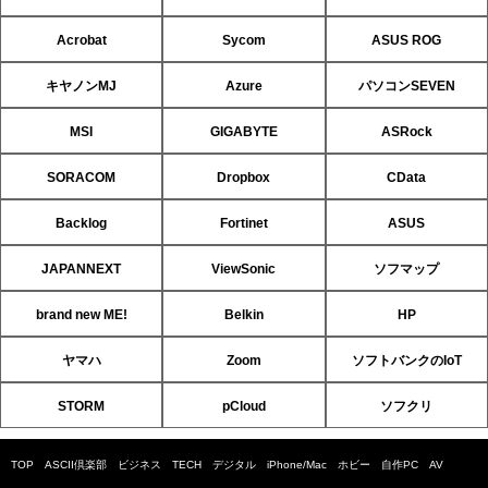
Acrobat
Sycom
ASUS ROG
キヤノンMJ
Azure
パソコンSEVEN
MSI
GIGABYTE
ASRock
SORACOM
Dropbox
CData
Backlog
Fortinet
ASUS
JAPANNEXT
ViewSonic
ソフマップ
brand new ME!
Belkin
HP
ヤマハ
Zoom
ソフトバンクのIoT
STORM
pCloud
ソフクリ
TOP
ASCII倶楽部
ビジネス
TECH
デジタル
iPhone/Mac
ホビー
自作PC
AV