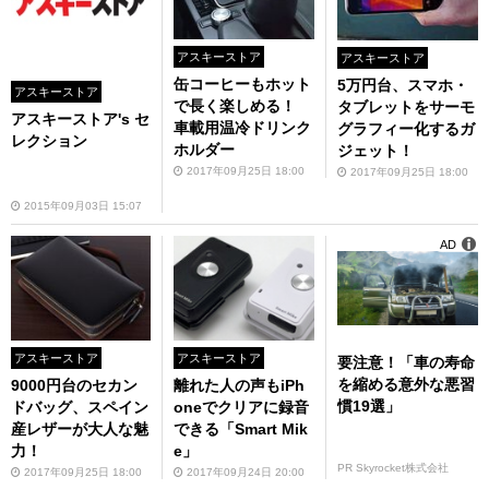
アスキーストア
アスキーストア
缶コーヒーもホット
5万円台、スマホ・
アスキーストア
で長く楽しめる！
タブレットをサーモ
アスキーストア's セ
車載用温冷ドリンク
グラフィー化するガ
レクション
ホルダー
ジェット！
2017年09月25日 18:00
2017年09月25日 18:00
2015年09月03日 15:07
AD
アスキーストア
アスキーストア
要注意！「車の寿命
を縮める意外な悪習
9000円台のセカン
離れた人の声もiPh
慣19選」
ドバッグ、スペイン
oneでクリアに録音
産レザーが大人な魅
できる「Smart Mik
力！
e」
PR Skyrocket株式会社
2017年09月25日 18:00
2017年09月24日 20:00