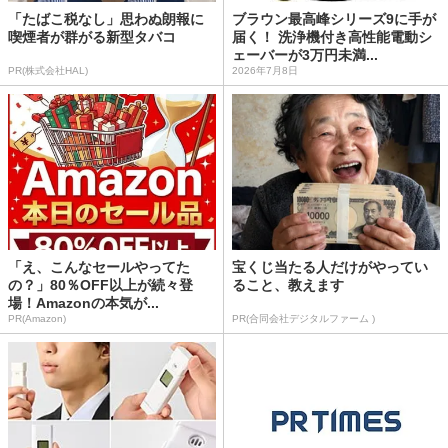
「たばこ税なし」思わぬ朗報に
ブラウン最高峰シリーズ9に手が
喫煙者が群がる新型タバコ
届く！ 洗浄機付き高性能電動シ
ェーバーが3万円未満...
PR(株式会社HAL)
2026年7月8日
「え、こんなセールやってた
宝くじ当たる人だけがやってい
の？」80％OFF以上が続々登
ること、教えます
場！Amazonの本気が...
PR(Amazon)
PR(合同会社デジタルファーム )