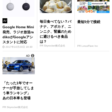
AV
毎日食べてない？バ
最短5分で接続
ナナ、アボカド、ニ
Google Home Mini
ンニク、腎臓のため
発売、ラジオ放送ra
に避けるべき食品
dikoがGoogleアシ
は？
スタントに対応
PR Skyrocket株式会社
PR LotusFlare Inc
2017年10月23日 18:30
AD
「たった1年でオー
ナーが手放してしま
う車ランキング」
あの日本車も登場
PR Skyrocket株式会社