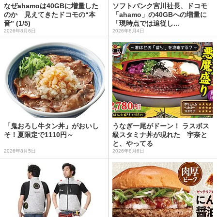
なぜahamoは40GBに増量した
ソフトバンク宮川社長、ドコモ
のか 見えてきたドコモの“本
「ahamo」の40GBへの増量に
音” (1/5)
「現時点では追従し...
2026年8月6日
2026年8月4日
「鬼おろし牛タン丼」がおいし
うなぎ一尾がドーン！ ラスボス
そ！夏限定で1110円～
級スタミナ丼が現れた 宇奈と
と、やってる
2026年8月5日
2026年8月6日