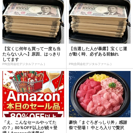
【宝くじ何年も買って一度も当
【当選した人が暴露】宝くじ運
たらない人へ】原因、はっきり
が動く時、必ずある前触れ
してます
PR(合同会社デジタルファーム )
PR(合同会社デジタルファーム )
「え、こんなセールやってた
豪快「まぐろぎっしり丼」感謝
の？」80％OFF以上が続々登
祭で登場！ 中とろ入りで贅沢