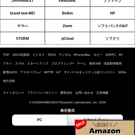
JAPANNEXT
ViewSonic
ソフマップ
brand new ME!
Belkin
HP
ヤマハ
Zoom
ソフトバンクのIoT
STORM
pCloud
ソフクリ
TOP
ASCII倶楽部
ビジネス
TECH
デジタル
iPhone/Mac
ホビー
自作PC
AV
アキバ
スマホ
スタートアップ
プログラミング+
ゲーム
格安SIM
倶楽部情報局
家電ASCII
アスキーグルメ
MITTR
IoT
サイバーセキュリティ小説コンテスト
SDGs
地方活性
サイトポリシー
プライバシーポリシー
運営会社
お問い合わせ
広告掲載
© KADOKAWA ASCII Research Laboratories, Inc. 2026
表示形式
PC
スマートフォン