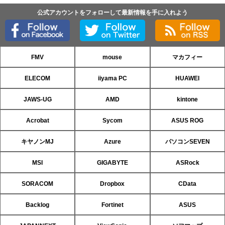
公式アカウントをフォローして最新情報を手に入れよう
FMV
mouse
マカフィー
ELECOM
iiyama PC
HUAWEI
JAWS-UG
AMD
kintone
Acrobat
Sycom
ASUS ROG
キヤノンMJ
Azure
パソコンSEVEN
MSI
GIGABYTE
ASRock
SORACOM
Dropbox
CData
Backlog
Fortinet
ASUS