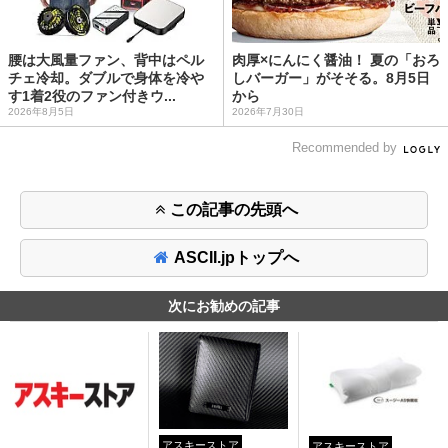
腰は大風量ファン、背中はペル
肉厚×にんにく醤油！ 夏の「おろ
チェ冷却。ダブルで身体を冷や
しバーガー」がそそる。8月5日
す1着2役のファン付きウ...
から
2026年8月5日
2026年7月30日
Recommended by
この記事の先頭へ
ASCII.jpトップへ
次にお勧めの記事
アスキーストア
アスキーストア