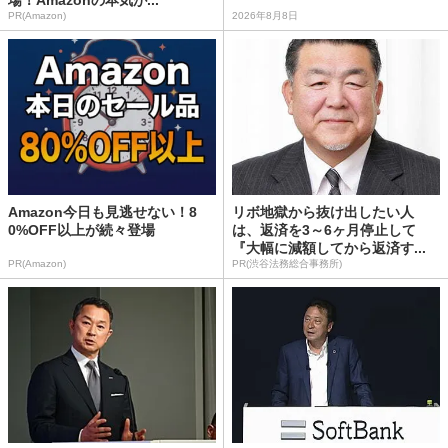
場！Amazonの本気が...
PR(Amazon)
2026年8月8日
Amazon今日も見逃せない！8
リボ地獄から抜け出したい人
0%OFF以上が続々登場
は、返済を3～6ヶ月停止して
『大幅に減額してから返済す...
PR(Amazon)
PR(渋谷法務総合事務所)