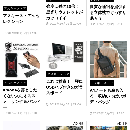
強度は鉄の10倍！
良質な睡眠を提供す
アスキーストア
黒光りウォレットが
る立体枕でぐっすり
アスキーストア's セ
カッコイイ
眠ろう
レクション
2017年10月03日 10:00
2017年10月02日 22:00
2015年09月03日 15:07
アスキーストア
これは妙案！ 脚に
アスキーストア
アスキーストア
USBハブ付きのガラ
iPhoneを落とした
A4ノートも傘も入
スボード
くない人にオスス
る 収納いっぱいボ
メ リング＆バンパ
ディバッグ
2017年10月02日 22:00
ー
2017年10月02日 22:00
2017年10月02日 22:00
AD
AD