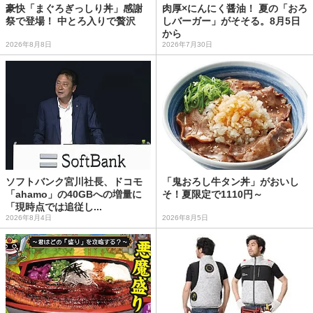
豪快「まぐろぎっしり丼」感謝
肉厚×にんにく醤油！ 夏の「おろ
祭で登場！ 中とろ入りで贅沢
しバーガー」がそそる。8月5日
から
2026年8月8日
2026年7月30日
ソフトバンク宮川社長、ドコモ
「鬼おろし牛タン丼」がおいし
「ahamo」の40GBへの増量に
そ！夏限定で1110円～
「現時点では追従し...
2026年8月4日
2026年8月5日