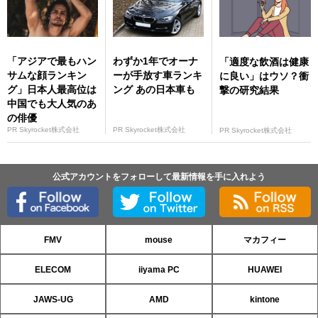
「アジアで最もハン
わずか1年でオーナ
「適度な飲酒は健康
サムな顔ランキン
ーが手放す車ランキ
に良い」はウソ？衝
グ」日本人最高位は
ング あの日本車も
撃の研究結果
中国でも大人気のあ
の俳優
PR Skyrocket株式会社
PR Skyrocket株式会社
PR Skyrocket株式会社
公式アカウントをフォローして最新情報を手に入れよう
FMV
mouse
マカフィー
ELECOM
iiyama PC
HUAWEI
JAWS-UG
AMD
kintone