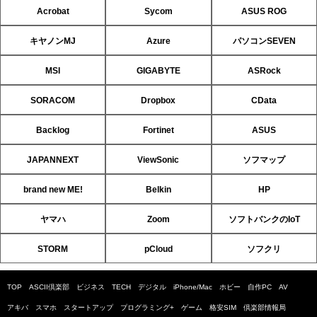
Acrobat
Sycom
ASUS ROG
キヤノンMJ
Azure
パソコンSEVEN
MSI
GIGABYTE
ASRock
SORACOM
Dropbox
CData
Backlog
Fortinet
ASUS
JAPANNEXT
ViewSonic
ソフマップ
brand new ME!
Belkin
HP
ヤマハ
Zoom
ソフトバンクのIoT
STORM
pCloud
ソフクリ
TOP
ASCII倶楽部
ビジネス
TECH
デジタル
iPhone/Mac
ホビー
自作PC
AV
アキバ
スマホ
スタートアップ
プログラミング+
ゲーム
格安SIM
倶楽部情報局