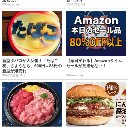
逃せない
音” (1/5)
PR(Amazon)
2026年8月6日
新型タバコが大反響！「たばこ
【毎日変わる】Amazonタイム
税、さようなら」600円→83円の
セールが見逃せない！
新型が爆売れ
PR(株式会社HAL)
PR(Amazon)