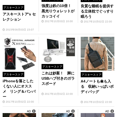
強度は鉄の10倍！
良質な睡眠を提供す
アスキーストア
黒光りウォレットが
る立体枕でぐっすり
アスキーストア's セ
カッコイイ
眠ろう
レクション
2017年10月03日 10:00
2017年10月02日 22:00
2015年09月03日 15:07
アスキーストア
これは妙案！ 脚に
アスキーストア
アスキーストア
USBハブ付きのガラ
iPhoneを落とした
A4ノートも傘も入
スボード
くない人にオスス
る 収納いっぱいボ
メ リング＆バンパ
ディバッグ
2017年10月02日 22:00
ー
2017年10月02日 22:00
2017年10月02日 22:00
AD
AD
AD