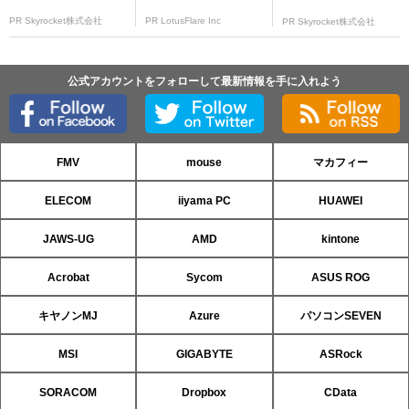
PR Skyrocket株式会社
PR LotusFlare Inc
PR Skyrocket株式会社
公式アカウントをフォローして最新情報を手に入れよう
FMV
mouse
マカフィー
ELECOM
iiyama PC
HUAWEI
JAWS-UG
AMD
kintone
Acrobat
Sycom
ASUS ROG
キヤノンMJ
Azure
パソコンSEVEN
MSI
GIGABYTE
ASRock
SORACOM
Dropbox
CData