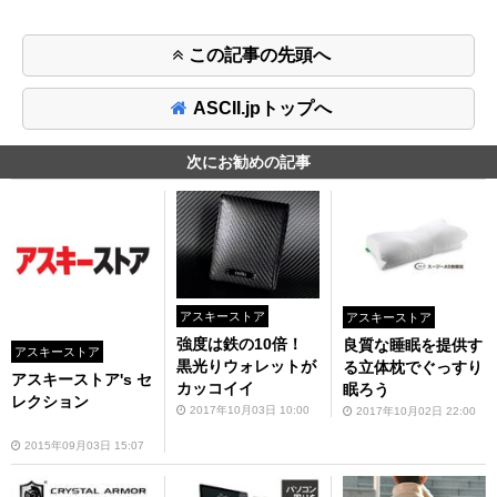
この記事の先頭へ
ASCII.jpトップへ
次にお勧めの記事
アスキーストア
アスキーストア
強度は鉄の10倍！
良質な睡眠を提供す
アスキーストア
黒光りウォレットが
る立体枕でぐっすり
アスキーストア's セ
カッコイイ
眠ろう
レクション
2017年10月03日 10:00
2017年10月02日 22:00
2015年09月03日 15:07