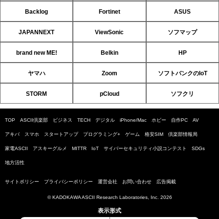
Backlog
Fortinet
ASUS
JAPANNEXT
ViewSonic
ソフマップ
brand new ME!
Belkin
HP
ヤマハ
Zoom
ソフトバンクのIoT
STORM
pCloud
ソフクリ
TOP
ASCII倶楽部
ビジネス
TECH
デジタル
iPhone/Mac
ホビー
自作PC
AV
アキバ
スマホ
スタートアップ
プログラミング+
ゲーム
格安SIM
倶楽部情報局
家電ASCII
アスキーグルメ
MITTR
IoT
サイバーセキュリティ小説コンテスト
SDGs
地方活性
サイトポリシー
プライバシーポリシー
運営会社
お問い合わせ
広告掲載
© KADOKAWA ASCII Research Laboratories, Inc. 2026
表示形式