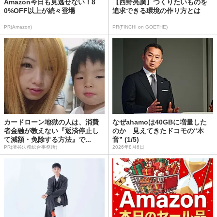
Amazon今日も見逃せない！8
【西野亮廣】つくりたいものを
0%OFF以上が続々登場
追求できる環境の作り方とは
PR(Amazon)
PR(FINCHI on GOETHE)
カードローン地獄の人は、消費
なぜahamoは40GBに増量した
者金融が教えない『返済停止し
のか 見えてきたドコモの“本
て減額・免除する方法』で...
音” (1/5)
PR(渋谷法務総合事務所)
2026年8月6日