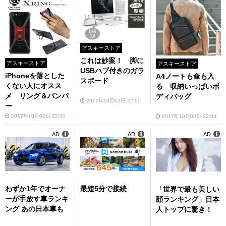
アスキーストア
これは妙案！ 脚に
アスキーストア
アスキーストア
USBハブ付きのガラ
iPhoneを落とした
A4ノートも傘も入
スボード
くない人にオスス
る 収納いっぱいボ
メ リング＆バンパ
ディバッグ
2017年10月02日 22:00
ー
2017年10月02日 22:00
2017年10月02日 22:00
AD
AD
AD
わずか1年でオーナ
最短5分で接続
「世界で最も美しい
ーが手放す車ランキ
顔ランキング」日本
ング あの日本車も
人トップに驚き！