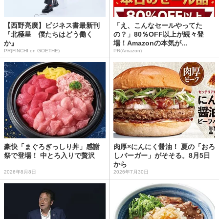
【西野亮廣】ビジネス書最新刊
「え、こんなセールやってた
『北極星 僕たちはどう働く
の？」80％OFF以上が続々登
か』
場！Amazonの本気が...
PR(FINCHI on GOETHE)
PR(Amazon)
豪快「まぐろぎっしり丼」感謝
肉厚×にんにく醤油！ 夏の「おろ
祭で登場！ 中とろ入りで贅沢
しバーガー」がそそる。8月5日
から
2026年8月8日
2026年7月30日