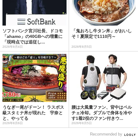
ソフトバンク宮川社長、ドコモ
「鬼おろし牛タン丼」がおいし
「ahamo」の40GBへの増量に
そ！夏限定で1110円～
「現時点では追従し...
2026年8月4日
2026年8月5日
うなぎ一尾がドーン！ ラスボス
腰は大風量ファン、背中はペル
級スタミナ丼が現れた 宇奈と
チェ冷却。ダブルで身体を冷や
と、やってる
す1着2役のファン付きウ...
2026年8月6日
2026年8月5日
Recommended by