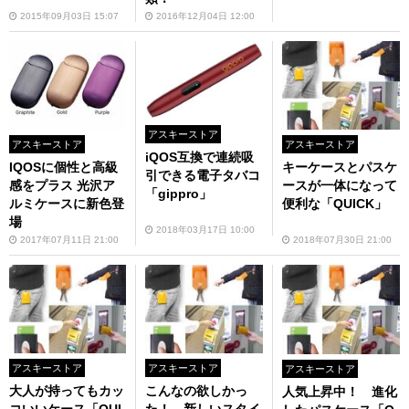
2015年09月03日 15:07
2016年12月04日 12:00
アスキーストア
アスキーストア
アスキーストア
iQOS互換で連続吸
IQOSに個性と高級
キーケースとパスケ
引できる電子タバコ
感をプラス 光沢ア
ースが一体になって
「gippro」
ルミケースに新色登
便利な「QUICK」
場
2018年03月17日 10:00
2017年07月11日 21:00
2018年07月30日 21:00
アスキーストア
アスキーストア
アスキーストア
大人が持ってもカッ
こんなの欲しかっ
人気上昇中！ 進化