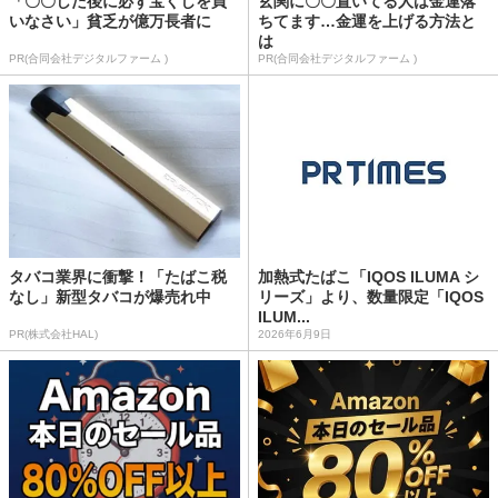
「〇〇した後に必ず宝くじを買
玄関に〇〇置いてる人は金運落
いなさい」貧乏が億万長者に
ちてます…金運を上げる方法と
は
PR(合同会社デジタルファーム )
PR(合同会社デジタルファーム )
タバコ業界に衝撃！「たばこ税
加熱式たばこ「IQOS ILUMA シ
なし」新型タバコが爆売れ中
リーズ」より、数量限定「IQOS
ILUM...
PR(株式会社HAL)
2026年6月9日