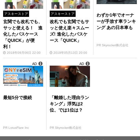
アスキーストア
アスキーストア
わずか1年でオーナ
ーが手放す車ランキ
玄関でも改札でも、
改札でも玄関でもサ
ング あの日本車も
サッと使える！ 進
ッと使え楽々スムー
化したパスケース
ズ! 進化したパスケ
「QUICK」が便
ース「QUICK」
PR Skyrocket株式会社
利！
2018年09月06日 22:00
2019年05月13日 20:00
AD
AD
最短5分で接続
「離婚した理由ラン
キング」浮気は2
位、では1位は？
PR LotusFlare Inc
PR Skyrocket株式会社