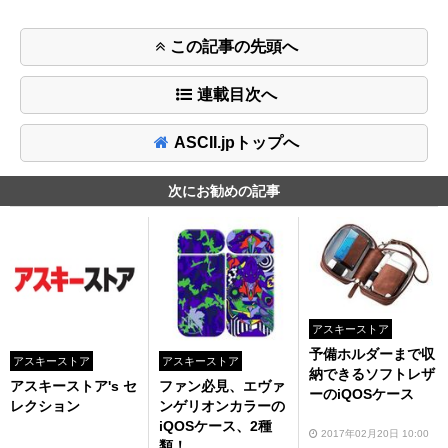
この記事の先頭へ
連載目次へ
ASCII.jpトップへ
次にお勧めの記事
アスキーストア
予備ホルダーまで収
アスキーストア
アスキーストア
納できるソフトレザ
アスキーストア's セ
ファン必見、エヴァ
ーのiQOSケース
レクション
ンゲリオンカラーの
iQOSケース、2種
2017年02月20日 10:00
類！