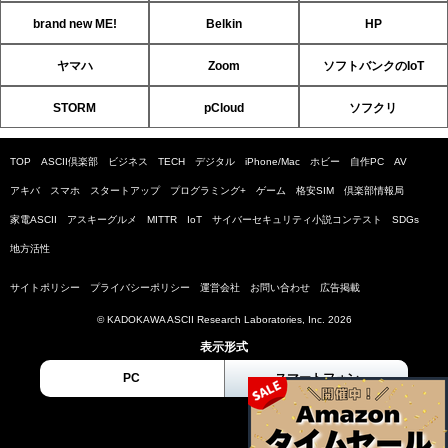
brand new ME!
Belkin
HP
ヤマハ
Zoom
ソフトバンクのIoT
STORM
pCloud
ソフクリ
TOP
ASCII倶楽部
ビジネス
TECH
デジタル
iPhone/Mac
ホビー
自作PC
AV
アキバ
スマホ
スタートアップ
プログラミング+
ゲーム
格安SIM
倶楽部情報局
家電ASCII
アスキーグルメ
MITTR
IoT
サイバーセキュリティ小説コンテスト
SDGs
地方活性
サイトポリシー
プライバシーポリシー
運営会社
お問い合わせ
広告掲載
© KADOKAWA ASCII Research Laboratories, Inc. 2026
表示形式
PC
スマートフォン