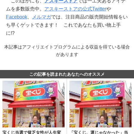
このほかにも、
アスキーストア
では一工夫あるアイテ
ムを多数販売中。
アスキーストアの公式Twitter
や
Facebook
、
メルマガ
では、注目商品の販売開始情報をい
ち早くゲットできます！ これであなたも買い物上手
に!?
本記事はアフィリエイトプログラムによる収益を得ている場合
があります
この記事を読まれたあなたへのオススメ
宝くじ当選で貧乏女性が人生変
「宝くじ、運じゃなかった」当