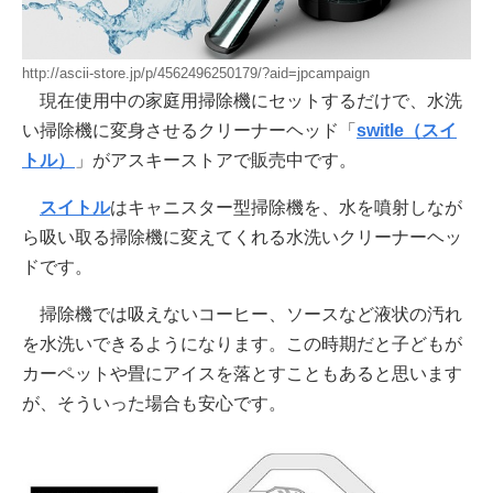
http://ascii-store.jp/p/4562496250179/?aid=jpcampaign
現在使用中の家庭用掃除機にセットするだけで、水洗
い掃除機に変身させるクリーナーヘッド「
switle（スイ
トル）
」がアスキーストアで販売中です。
スイトル
はキャニスター型掃除機を、水を噴射しなが
ら吸い取る掃除機に変えてくれる水洗いクリーナーヘッ
ドです。
掃除機では吸えないコーヒー、ソースなど液状の汚れ
を水洗いできるようになります。この時期だと子どもが
カーペットや畳にアイスを落とすこともあると思います
が、そういった場合も安心です。