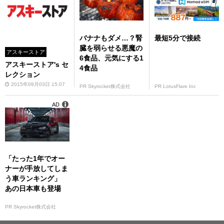
バナナもダメ…？腎
最短5分で接続
臓を弱らせる悪魔の
アスキーストア
6食品、元気にする1
アスキーストア's セ
4食品
レクション
2015年09月03日 15:07
PR Skyrocket株式会社
PR LotusFlare Inc
AD
「たった1年でオー
ナーが手放してしま
う車ランキング」
あの日本車も登場
PR Skyrocket株式会社