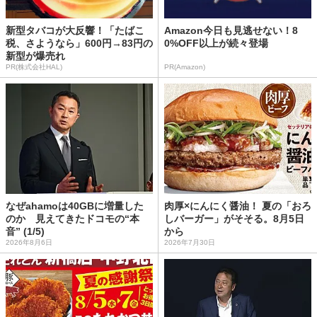
新型タバコが大反響！「たばこ
Amazon今日も見逃せない！8
税、さようなら」600円→83円の
0%OFF以上が続々登場
新型が爆売れ
PR(株式会社HAL)
PR(Amazon)
なぜahamoは40GBに増量した
肉厚×にんにく醤油！ 夏の「おろ
のか 見えてきたドコモの“本
しバーガー」がそそる。8月5日
音” (1/5)
から
2026年8月6日
2026年7月30日