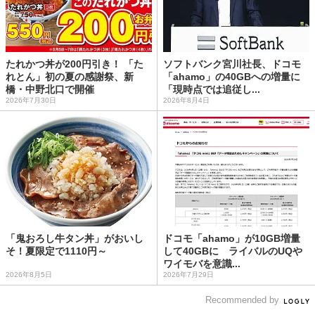
たれかつ丼が200円引き！ 「た
ソフトバンク宮川社長、ドコモ
れとん」初の夏の感謝祭、新
「ahamo」の40GBへの増量に
橋・中野北口で開催
「現時点では追従し...
2026年7月30日
2026年8月4日
「鬼おろし牛タン丼」がおいし
ドコモ「ahamo」が10GB増量
そ！夏限定で1110円～
して40GBに ライバルのUQや
ワイモバを意識...
2026年8月5日
2026年7月29日
Recommended by