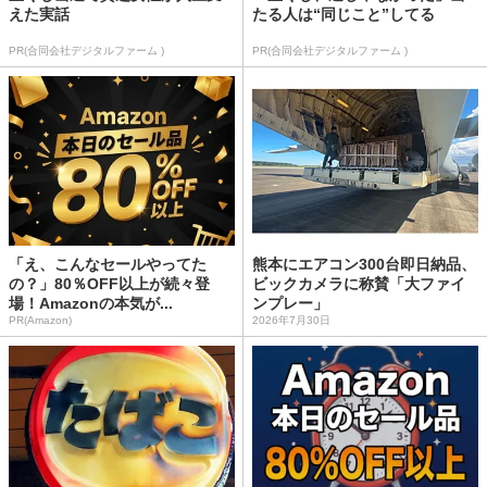
えた実話
たる人は“同じこと”してる
PR(合同会社デジタルファーム )
PR(合同会社デジタルファーム )
「え、こんなセールやってた
熊本にエアコン300台即日納品、
の？」80％OFF以上が続々登
ビックカメラに称賛「大ファイ
場！Amazonの本気が...
ンプレー」
PR(Amazon)
2026年7月30日