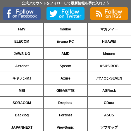
公式アカウントをフォローして最新情報を手に入れよう
FMV
mouse
マカフィー
ELECOM
iiyama PC
HUAWEI
JAWS-UG
AMD
kintone
Acrobat
Sycom
ASUS ROG
キヤノンMJ
Azure
パソコンSEVEN
MSI
GIGABYTE
ASRock
SORACOM
Dropbox
CData
Backlog
Fortinet
ASUS
JAPANNEXT
ViewSonic
ソフマップ