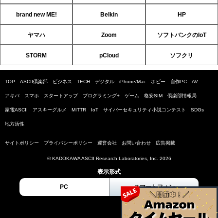
brand new ME!
Belkin
HP
ヤマハ
Zoom
ソフトバンクのIoT
STORM
pCloud
ソフクリ
TOP
ASCII倶楽部
ビジネス
TECH
デジタル
iPhone/Mac
ホビー
自作PC
AV
アキバ
スマホ
スタートアップ
プログラミング+
ゲーム
格安SIM
倶楽部情報局
家電ASCII
アスキーグルメ
MITTR
IoT
サイバーセキュリティ小説コンテスト
SDGs
地方活性
サイトポリシー
プライバシーポリシー
運営会社
お問い合わせ
広告掲載
© KADOKAWA ASCII Research Laboratories, Inc. 2026
表示形式
PC
スマートフォン