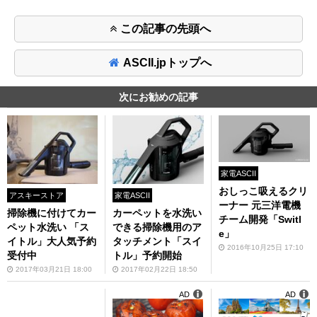
この記事の先頭へ
ASCII.jpトップへ
次にお勧めの記事
家電ASCII
おしっこ吸えるクリ
アスキーストア
家電ASCII
ーナー 元三洋電機
掃除機に付けてカー
カーペットを水洗い
チーム開発「Switl
ペット水洗い 「ス
できる掃除機用のア
e」
イトル」大人気予約
タッチメント「スイ
2016年10月25日 17:10
受付中
トル」予約開始
2017年03月21日 18:00
2017年02月22日 18:50
AD
AD