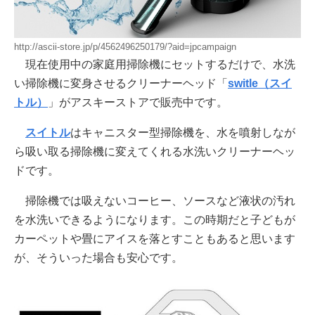
http://ascii-store.jp/p/4562496250179/?aid=jpcampaign
現在使用中の家庭用掃除機にセットするだけで、水洗
い掃除機に変身させるクリーナーヘッド「
switle（スイ
トル）
」がアスキーストアで販売中です。
スイトル
はキャニスター型掃除機を、水を噴射しなが
ら吸い取る掃除機に変えてくれる水洗いクリーナーヘッ
ドです。
掃除機では吸えないコーヒー、ソースなど液状の汚れ
を水洗いできるようになります。この時期だと子どもが
カーペットや畳にアイスを落とすこともあると思います
が、そういった場合も安心です。