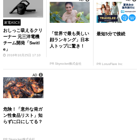
家電ASCII
おしっこ吸えるクリ
「世界で最も美しい
最短5分で接続
ーナー 元三洋電機
顔ランキング」日本
チーム開発「Switl
人トップに驚き！
e」
2016年10月25日 17:10
PR Skyrocket株式会社
PR LotusFlare Inc
AD
危険！「意外な発ガ
ン性食品リスト」知
らずに口にしてる？
PR Skyrocket株式会社