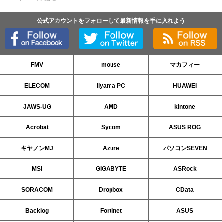
公式アカウントをフォローして最新情報を手に入れよう
FMV
mouse
マカフィー
ELECOM
iiyama PC
HUAWEI
JAWS-UG
AMD
kintone
Acrobat
Sycom
ASUS ROG
キヤノンMJ
Azure
パソコンSEVEN
MSI
GIGABYTE
ASRock
SORACOM
Dropbox
CData
Backlog
Fortinet
ASUS