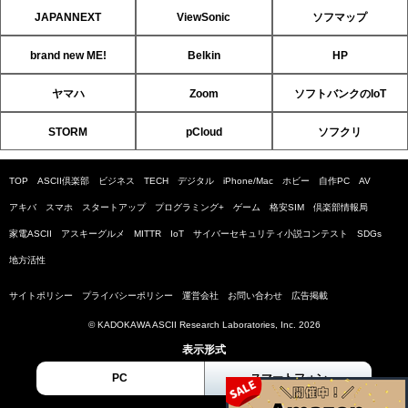
JAPANNEXT
ViewSonic
ソフマップ
brand new ME!
Belkin
HP
ヤマハ
Zoom
ソフトバンクのIoT
STORM
pCloud
ソフクリ
TOP
ASCII倶楽部
ビジネス
TECH
デジタル
iPhone/Mac
ホビー
自作PC
AV
アキバ
スマホ
スタートアップ
プログラミング+
ゲーム
格安SIM
倶楽部情報局
家電ASCII
アスキーグルメ
MITTR
IoT
サイバーセキュリティ小説コンテスト
SDGs
地方活性
サイトポリシー
プライバシーポリシー
運営会社
お問い合わせ
広告掲載
© KADOKAWA ASCII Research Laboratories, Inc. 2026
表示形式
PC
スマートフォン