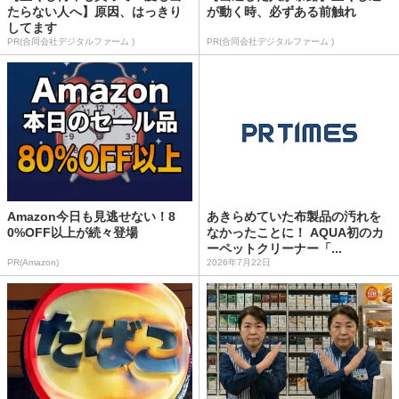
たらない人へ】原因、はっきり
が動く時、必ずある前触れ
してます
PR(合同会社デジタルファーム )
PR(合同会社デジタルファーム )
Amazon今日も見逃せない！8
あきらめていた布製品の汚れを
0%OFF以上が続々登場
なかったことに！ AQUA初のカ
ーペットクリーナー「...
PR(Amazon)
2026年7月22日