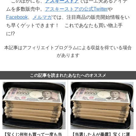
このほかにも、
アスキーストア
では一工夫あるアイテ
ムを多数販売中。
アスキーストアの公式Twitter
や
Facebook
、
メルマガ
では、注目商品の販売開始情報をい
ち早くゲットできます！ これであなたも買い物上手
に!?
本記事はアフィリエイトプログラムによる収益を得ている場合
があります
この記事を読まれたあなたへのオススメ
【宝くじ何年も買って一度も当
【当選した人が暴露】宝くじ運