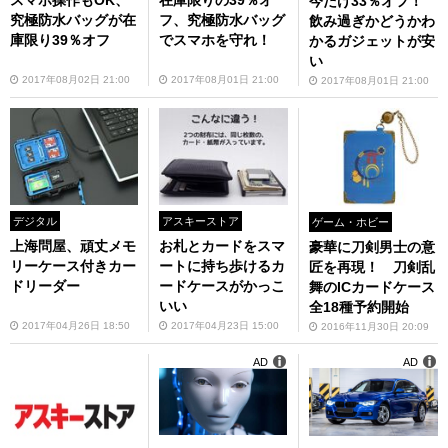
スマホ操作もOK、
在庫限りの39％オ
今だけ33％オフ！
究極防水バッグが在
フ、究極防水バッグ
飲み過ぎかどうかわ
庫限り39％オフ
でスマホを守れ！
かるガジェットが安
い
2017年08月02日 21:00
2017年08月01日 21:00
2017年08月01日 21:00
デジタル
アスキーストア
ゲーム・ホビー
上海問屋、頑丈メモ
お札とカードをスマ
豪華に刀剣男士の意
リーケース付きカー
ートに持ち歩けるカ
匠を再現！ 刀剣乱
ドリーダー
ードケースがかっこ
舞のICカードケース
いい
全18種予約開始
2017年04月26日 18:50
2017年04月23日 15:00
2016年11月30日 20:09
AD
AD