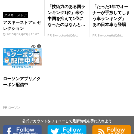
「技術力のある国ラ
「たった1年でオー
ンキング1位」米や
ナーが手放してしま
アスキーストア
中国を抑えて1位に
う車ランキング」
アスキーストア's セ
なったのはなんと…
あの日本車も登場
レクション
2015年09月03日 15:07
PR Skyrocket株式会社
PR Skyrocket株式会社
AD
ローソンアプリ／ク
ーポン配信中
PR ローソン
公式アカウントをフォローして最新情報を手に入れよう