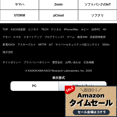
ヤマハ
Zoom
ソフトバンクのIoT
STORM
pCloud
ソフクリ
TOP
ASCII倶楽部
ビジネス
TECH
デジタル
iPhone/Mac
ホビー
自作PC
AV
アキバ
スマホ
スタートアップ
プログラミング+
ゲーム
格安SIM
倶楽部情報局
家電ASCII
アスキーグルメ
MITTR
IoT
サイバーセキュリティ小説コンテスト
SDGs
地方活性
サイトポリシー
プライバシーポリシー
運営会社
お問い合わせ
広告掲載
© KADOKAWA ASCII Research Laboratories, Inc. 2026
表示形式
PC
スマートフォン