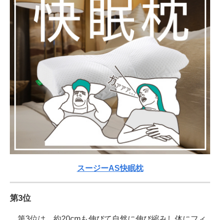
スージーAS快眠枕
第3位
第3位は、約20cmも伸びて自然に伸び縮みし体にフィ