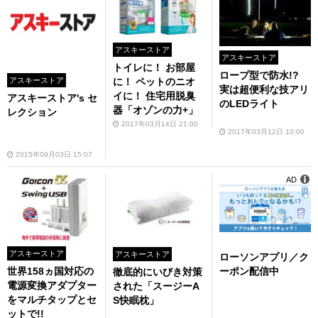
アスキーストア
アスキーストア
トイレに！ お部屋
ロープ型で防水!?
に！ ペットのニオ
アスキーストア
実は超便利な技アリ
イに！ 住宅用脱臭
アスキーストア's セ
のLEDライト
器「オゾンの力+」
レクション
2017年03月14日 21:00
2017年03月12日 10:00
2015年09月03日 15:07
AD
アスキーストア
アスキーストア
ローソンアプリ／ク
ーポン配信中
世界158ヵ国対応の
徹底的にいびき対策
電源変換アダプター
された「スージーA
をマルチタップとセ
S快眠枕」
ットで!!