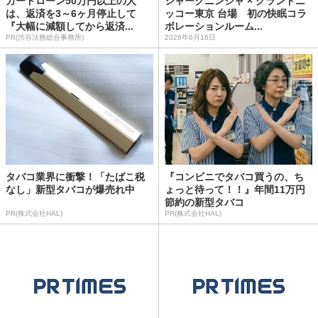
カードローン50万円以上の人
シャークニンジャ × グランドニ
は、返済を3～6ヶ月停止して
ッコー東京 台場 初の快眠コラ
『大幅に減額してから返済...
ボレーションルーム...
PR(渋谷法務総合事務所)
2026年6月16日
タバコ業界に衝撃！「たばこ税
『コンビニでタバコ買うの、ち
なし」新型タバコが爆売れ中
ょっと待って！！』年間11万円
節約の新型タバコ
PR(株式会社HAL)
PR(株式会社HAL)