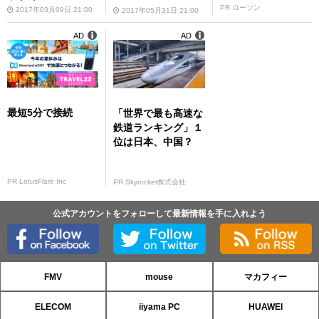
PR ローソン
2017年03月09日 21:00
2017年05月31日 21:00
AD
AD
最短5分で接続
「世界で最も高速な
鉄道ランキング」１
位は日本、中国？
PR LotusFlare Inc
PR Skyrocket株式会社
公式アカウントをフォローして最新情報を手に入れよう
FMV
mouse
マカフィー
ELECOM
iiyama PC
HUAWEI