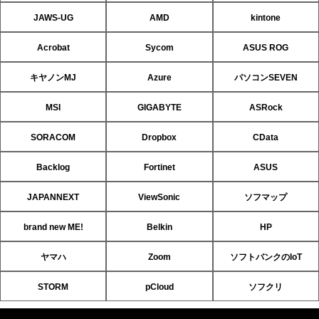
JAWS-UG
AMD
kintone
Acrobat
Sycom
ASUS ROG
キヤノンMJ
Azure
パソコンSEVEN
MSI
GIGABYTE
ASRock
SORACOM
Dropbox
CData
Backlog
Fortinet
ASUS
JAPANNEXT
ViewSonic
ソフマップ
brand new ME!
Belkin
HP
ヤマハ
Zoom
ソフトバンクのIoT
STORM
pCloud
ソフクリ